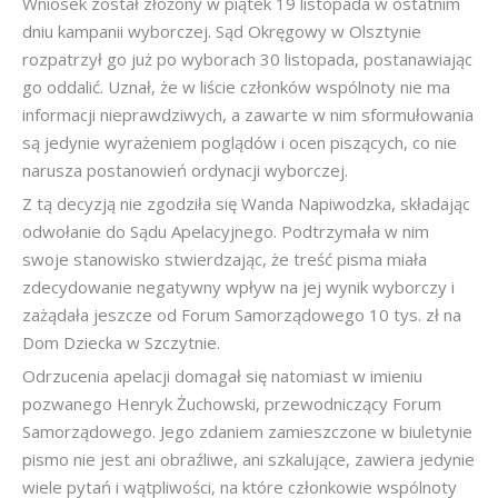
Wniosek został złożony w piątek 19 listopada w ostatnim
dniu kampanii wyborczej. Sąd Okręgowy w Olsztynie
rozpatrzył go już po wyborach 30 listopada, postanawiając
go oddalić. Uznał, że w liście członków wspólnoty nie ma
informacji nieprawdziwych, a zawarte w nim sformułowania
są jedynie wyrażeniem poglądów i ocen piszących, co nie
narusza postanowień ordynacji wyborczej.
Z tą decyzją nie zgodziła się Wanda Napiwodzka, składając
odwołanie do Sądu Apelacyjnego. Podtrzymała w nim
swoje stanowisko stwierdzając, że treść pisma miała
zdecydowanie negatywny wpływ na jej wynik wyborczy i
zażądała jeszcze od Forum Samorządowego 10 tys. zł na
Dom Dziecka w Szczytnie.
Odrzucenia apelacji domagał się natomiast w imieniu
pozwanego Henryk Żuchowski, przewodniczący Forum
Samorządowego. Jego zdaniem zamieszczone w biuletynie
pismo nie jest ani obraźliwe, ani szkalujące, zawiera jedynie
wiele pytań i wątpliwości, na które członkowie wspólnoty