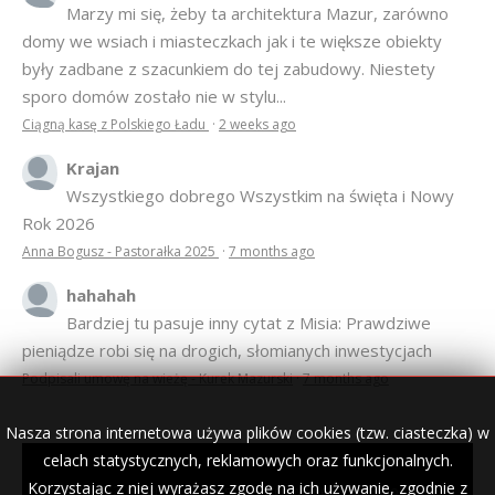
OSTATNIE KOMENTARZE
Anonim
Marzy mi się, żeby ta architektura Mazur, zarówno
domy we wsiach i miasteczkach jak i te większe obiekty
były zadbane z szacunkiem do tej zabudowy. Niestety
sporo domów zostało nie w stylu...
Ciągną kasę z Polskiego Ładu
·
2 weeks ago
Krajan
Wszystkiego dobrego Wszystkim na święta i Nowy
Rok 2026
Anna Bogusz - Pastorałka 2025
·
7 months ago
Nasza strona internetowa używa plików cookies (tzw. ciasteczka) w
hahahah
celach statystycznych, reklamowych oraz funkcjonalnych.
Bardziej tu pasuje inny cytat z Misia: Prawdziwe
Korzystając z niej wyrażasz zgodę na ich używanie, zgodnie z