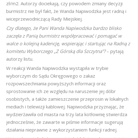
zł/m2. Autorzy dociekają, czy powodem zmiany decyzji
burmistrz nie był fakt, że Wanda Napiwodzka jest radną i
wiceprzewodniczącą Rady Miejskiej.
Czy dlatego, że Pani Wanda Napiwodzka bardzo blisko
zaczęła z Panią burmistrz współpracować i pomagać w
walce o kolejną kadencję, wspierając i startując na Radną z
komitetu Wyborczego „Z Górską dla Szczytna”?
– pytają
autorzy listu.
W reakcji Wanda Napiwodzka wystąpiła w trybie
wyborczym do Sądu Okręgowego o zakaz
rozpowszechniania powyższych informacji oraz
sprostowanie ich ze względu na naruszenie jej dóbr
osobistych, a także zamieszczenie przeprosin w lokalnych
mediach i telewizji kablowej. Napiwodzka przyznając, że
wydzierżawiła od miasta na trzy lata kotłownię stwierdza
jednocześnie, że zawarte w piśmie informacje sugerują
działania nieprawne z wykorzystaniem funkcji radnej.