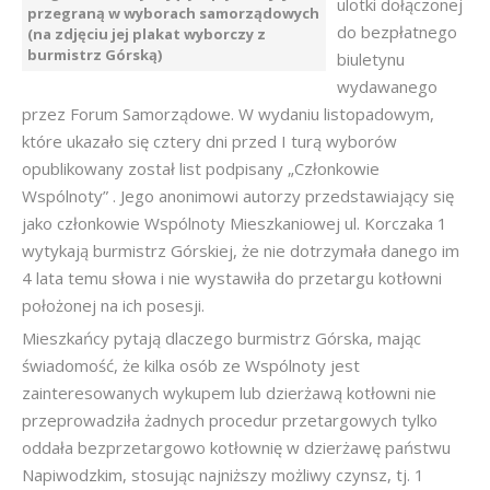
ulotki dołączonej
przegraną w wyborach samorządowych
do bezpłatnego
(na zdjęciu jej plakat wyborczy z
burmistrz Górską)
biuletynu
wydawanego
przez Forum Samorządowe. W wydaniu listopadowym,
które ukazało się cztery dni przed I turą wyborów
opublikowany został list podpisany „Członkowie
Wspólnoty” . Jego anonimowi autorzy przedstawiający się
jako członkowie Wspólnoty Mieszkaniowej ul. Korczaka 1
wytykają burmistrz Górskiej, że nie dotrzymała danego im
4 lata temu słowa i nie wystawiła do przetargu kotłowni
położonej na ich posesji.
Mieszkańcy pytają dlaczego burmistrz Górska, mając
świadomość, że kilka osób ze Wspólnoty jest
zainteresowanych wykupem lub dzierżawą kotłowni nie
przeprowadziła żadnych procedur przetargowych tylko
oddała bezprzetargowo kotłownię w dzierżawę państwu
Napiwodzkim, stosując najniższy możliwy czynsz, tj. 1