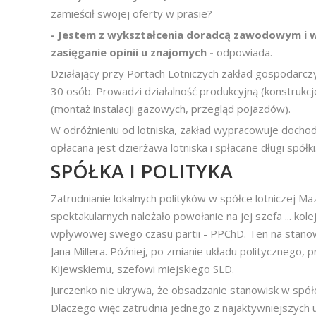
zamieścił swojej oferty w prasie?
- Jestem z wykształcenia doradcą zawodowym i w
zasięganie opinii u znajomych -
odpowiada.
Działający przy Portach Lotniczych zakład gospodarcz
30 osób. Prowadzi działalność produkcyjną (konstrukcj
(montaż instalacji gazowych, przegląd pojazdów).
W odróżnieniu od lotniska, zakład wypracowuje dochod
opłacana jest dzierżawa lotniska i spłacane długi spółki
SPÓŁKA I POLITYKA
Zatrudnianie lokalnych polityków w spółce lotniczej M
spektakularnych należało powołanie na jej szefa ... kolej
wpływowej swego czasu partii - PPChD. Ten na stanowi
Jana Millera. Później, po zmianie układu politycznego
Kijewskiemu, szefowi miejskiego SLD.
Jurczenko nie ukrywa, że obsadzanie stanowisk w spółc
Dlaczego więc zatrudnia jednego z najaktywniejszych 