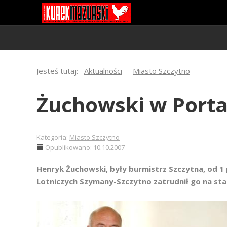
Jesteś tutaj:
Aktualności
Miasto Szczytno
Żuchowski w Port
Kategoria:
Miasto Szczytno
Opublikowano: 10.10.2007
Henryk Żuchowski, były burmistrz Szczytna, od 1
Lotniczych Szymany-Szczytno zatrudnił go na s