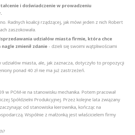
tałcenie i doświadczenie w prowadzeniu
.
o. Radnych koalicji rządzącej, jak mówi jeden z nich Robert
tach zaszokowała.
sprzedawania udziałów miasta firmie, która chce
 nagle zmienił zdanie
- dzieli się swoimi wątpliwościami
udziałów miasta, ale, jak zaznacza, dotyczyło to propozycji
ceniony ponad 40 zł nie ma już zastrzeżeń.
69 w POM-ie na stanowisku mechanika. Potem pracował
iczej Spółdzielni Produkcyjnej. Przez kolejne lata związany
aczynając od stanowiska kierownika, kończąc na
spodarczą. Wspólnie z małżonką jest właścicielem firmy
ch?