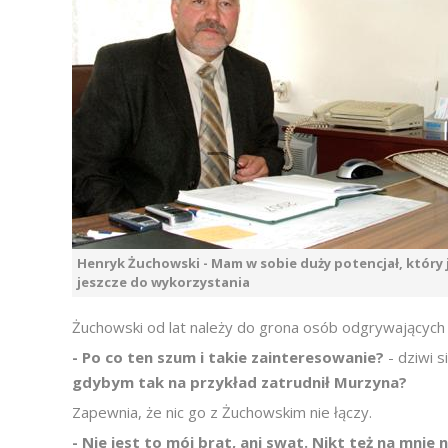
Henryk Żuchowski - Mam w sobie duży potencjał, który 
jeszcze do wykorzystania
Żuchowski od lat należy do grona osób odgrywających n
- Po co ten szum i takie zainteresowanie?
- dziwi s
gdybym tak na przykład zatrudnił Murzyna?
Zapewnia, że nic go z Żuchowskim nie łączy.
- Nie jest to mój brat, ani swat. Nikt też na mnie 