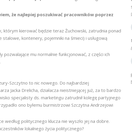
iem, że najlepiej poszukiwać pracowników poprzez
y, którym kierować będzie teraz Żuchowski, zatrudnia ponad
e stalowe, kontenery, pojemniki na śmieci) i usługową
y pozwalające mu normalnie funkcjonować, z części ich
.
azury-Szczytno to nic nowego. Do najbardziej
arza Jacka Drelicha, działacza nieistniejącej już, za to bardzo
sko specjalisty ds. marketingu zatrudnił kolegę partyjnego
, przypadło ono byłemu burmistrzowi Szczytna Andrzejowi
e według politycznego klucza nie wyszło jej na dobre.
uczestników lokalnego życia politycznego?