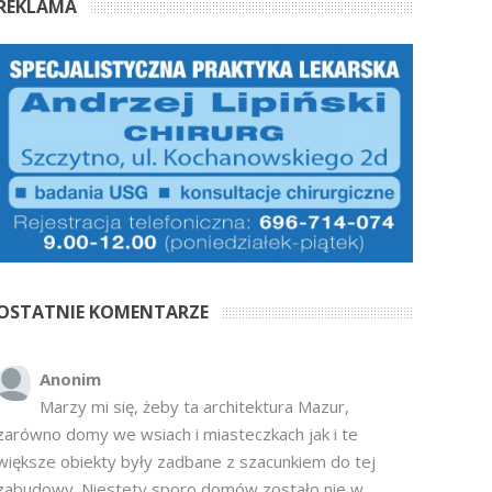
REKLAMA
OSTATNIE KOMENTARZE
Anonim
Marzy mi się, żeby ta architektura Mazur,
zarówno domy we wsiach i miasteczkach jak i te
większe obiekty były zadbane z szacunkiem do tej
zabudowy. Niestety sporo domów zostało nie w