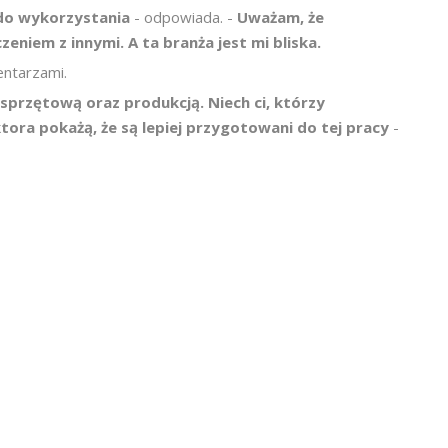
e do wykorzystania
- odpowiada. -
Uważam, że
eniem z innymi. A ta branża jest mi bliska.
entarzami.
 sprzętową oraz produkcją. Niech ci, którzy
ora pokażą, że są lepiej przygotowani do tej pracy
-