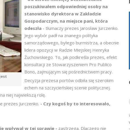
poszukiwałem odpowiedniej osoby na
stanowisko dyrektora w Zakładzie
Gospodarczym, na miejsce pani, która
odeszła
- tłumaczy prezes Jarosław Jurczenko.
Jego wybór padł na znanego polityka
samorządowego, byłego burmistrza, a obecnie
lidera opozycji w Radzie Miejskiej Henryka
Żuchowskiego. To, jak podkreśla prezes, efekt
konsultacji ze Stowarzyszeniem Pro Publico
Bono, zajmującym się pośrednictwem pracy.
jest
Decyzja prezesa portów odbiła się szerokim
echem na szczycieńskiej scenie politycznej.
a niej najwiekszą rolę.
ie prezes Jurczenko.
- Czy kogoś by to interesowało,
nie wpływał w tej sprawie -
zastrzega. Dlaczego nie