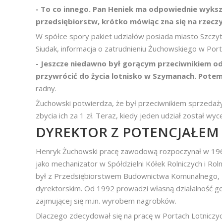
- To co innego. Pan Heniek ma odpowiednie wyksz
przedsiębiorstw, krótko mówiąc zna się na rzeczy
W spółce spory pakiet udziałów posiada miasto Szczytn
Siudak, informacja o zatrudnieniu Żuchowskiego w Por
- Jeszcze niedawno był gorącym przeciwnikiem od
przywrócić do życia lotnisko w Szymanach. Potem
radny.
Żuchowski potwierdza, że był przeciwnikiem sprzedaży 
zbycia ich za 1 zł. Teraz, kiedy jeden udział został wy
DYREKTOR Z POTENCJAŁEM
Henryk Żuchowski pracę zawodową rozpoczynał w 19
jako mechanizator w Spółdzielni Kółek Rolniczych i Roln
był z Przedsiębiorstwem Budownictwa Komunalnego, z
dyrektorskim. Od 1992 prowadzi własną działalność go
zajmującej się m.in. wyrobem nagrobków.
Dlaczego zdecydował się na pracę w Portach Lotniczy