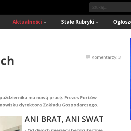
Aktualności
Stałe Rubryki
Ogłosz
ach
Komentarzy: 3
 października ma nową pracę. Prezes Portów
tanowisku dyrektora Zakładu Gospodarczego.
ANI BRAT, ANI SWAT
- Od dwóch miesięcy bezskutecznie