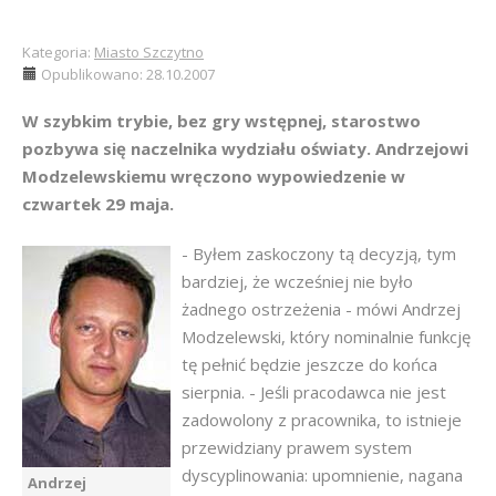
Kategoria:
Miasto Szczytno
Opublikowano: 28.10.2007
W szybkim trybie, bez gry wstępnej, starostwo
pozbywa się naczelnika wydziału oświaty. Andrzejowi
Modzelewskiemu wręczono wypowiedzenie w
czwartek 29 maja.
- Byłem zaskoczony tą decyzją, tym
bardziej, że wcześniej nie było
żadnego ostrzeżenia - mówi Andrzej
Modzelewski, który nominalnie funkcję
tę pełnić będzie jeszcze do końca
sierpnia. - Jeśli pracodawca nie jest
zadowolony z pracownika, to istnieje
przewidziany prawem system
dyscyplinowania: upomnienie, nagana
Andrzej