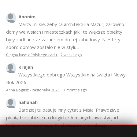
Anonim
Marzy mi się, żeby ta architektura Mazur, zarówno
domy we wsiach i miasteczkach jak i te większe obiekty
były zadbane z szacunkiem do tej zabudowy. Niestety
sporo domów zostało nie w stylu...
Ciągną kasę z Polskiego Ładu
·
2 weeks ago
Krajan
Wszystkiego dobrego Wszystkim na święta i Nowy
Rok 2026
Anna Bogusz - Pastorałka 2025
·
7 months ago
hahahah
Bardziej tu pasuje inny cytat z Misia: Prawdziwe
pieniądze robi się na drogich, słomianych inwestycjach
Podpisali umowę na wieżę - Kurek Mazurski
·
7 months ago