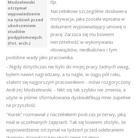
itp.
Modzelewski
otrzymał
Naczelnikowi szczególnie doskwiera
wypowiedzenie
motywacja, jaka została wpisana w
na tydzień przed
ukończeniem
dokument wypowiadający umowę o
studiów
pracę. Zarzuca się mu bowiem
podyplomowych.
nierzetelność w wykonywaniu
(Fot. arch.)
obowiązków, niedbalstwo i tym
podobne wady jako pracownika.
- Nigdy dotychczas nie było do mojej pracy żadnych uwag,
byłem nawet nagradzany, a tu nagle, w ciągu pół roku,
stałem się najgorszym pracownikiem - mówi rozgoryczony
Andrzej Modzelewski. - Nikt się tak szybko nie zmienia, a
użyte w piśmie sformułowania dyskwalifikują mnie zupełnie
na przyszłość.
"Kurek" rozmawiał z naczelnikiem podczas przerwy, jaką
miał w uczelnianych zajęciach. Tak się bowiem złożyło, że
wypowiedzenie otrzymał na tydzień przed odebraniem
dyplomu dowodzącego ukończenie studiów