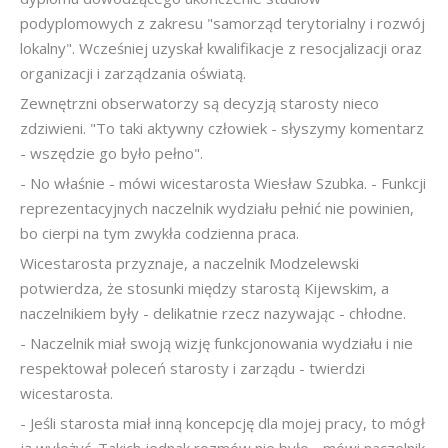
podyplomowych z zakresu "samorząd terytorialny i rozwój
lokalny". Wcześniej uzyskał kwalifikacje z resocjalizacji oraz
organizacji i zarządzania oświatą.
Zewnętrzni obserwatorzy są decyzją starosty nieco
zdziwieni. "To taki aktywny człowiek - słyszymy komentarz
- wszędzie go było pełno".
- No właśnie - mówi wicestarosta Wiesław Szubka. - Funkcji
reprezentacyjnych naczelnik wydziału pełnić nie powinien,
bo cierpi na tym zwykła codzienna praca.
Wicestarosta przyznaje, a naczelnik Modzelewski
potwierdza, że stosunki między starostą Kijewskim, a
naczelnikiem były - delikatnie rzecz nazywając - chłodne.
- Naczelnik miał swoją wizję funkcjonowania wydziału i nie
respektował poleceń starosty i zarządu - twierdzi
wicestarosta.
- Jeśli starosta miał inną koncepcję dla mojej pracy, to mógł