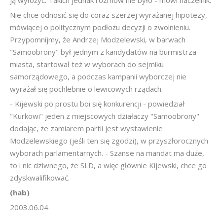
ją wyłożyć. Takich jednak rozmów nie było - mówi naczelnik.
Nie chce odnosić się do coraz szerzej wyrażanej hipotezy,
mówiącej o politycznym podłożu decyzji o zwolnieniu.
Przypomnijmy, że Andrzej Modzelewski, w barwach
"Samoobrony" był jednym z kandydatów na burmistrza
miasta, startował też w wyborach do sejmiku
samorządowego, a podczas kampanii wyborczej nie
wyrażał się pochlebnie o lewicowych rządach.
- Kijewski po prostu boi się konkurencji - powiedział
"Kurkowi" jeden z miejscowych działaczy "Samoobrony"
dodając, że zamiarem partii jest wystawienie
Modzelewskiego (jeśli ten się zgodzi), w przyszłorocznych
wyborach parlamentarnych. - Szanse na mandat ma duże,
to i nic dziwnego, że SLD, a więc głównie Kijewski, chce go
zdyskwalifikować.
(hab)
2003.06.04