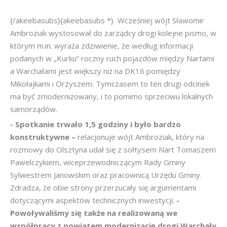
{/akeebasubs}{akeebasubs *} Wcześniej wójt Sławomir
Ambroziak wystosował do zarządcy drogi kolejne pismo, w
którym m.in. wyraża zdziwienie, że według informacji
podanych w „Kurku” roczny ruch pojazdów między Nartami
a Warchałami jest większy niż na DK16 pomiędzy
Mikołajkami i Orzyszem. Tymczasem to ten drugi odcinek
ma być zmodernizowany, i to pomimo sprzeciwu lokalnych
samorządów.
- Spotkanie trwało 1,5 godziny i było bardzo
konstruktywne –
relacjonuje wójt Ambroziak, który na
rozmowy do Olsztyna udał się z sołtysem Nart Tomaszem
Pawelczykiem, wiceprzewodniczącym Rady Gminy
Sylwestrem Janowskim oraz pracownicą Urzędu Gminy.
Zdradza, że obie strony przerzucały się argumentami
dotyczącymi aspektów technicznych inwestycji.
-
Powoływaliśmy się także na realizowaną we
współpracy z powiatem modernizację drogi Warchały