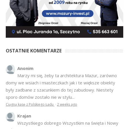
OSTATNIE KOMENTARZE
Anonim
Marzy mi się, żeby ta architektura Mazur, zarówno
domy we wsiach i miasteczkach jak i te większe obiekty
były zadbane z szacunkiem do tej zabudowy. Niestety
sporo domów zostało nie w stylu...
Ciągną kasę z Polskiego Ładu
·
2 weeks ago
Krajan
Wszystkiego dobrego Wszystkim na święta i Nowy