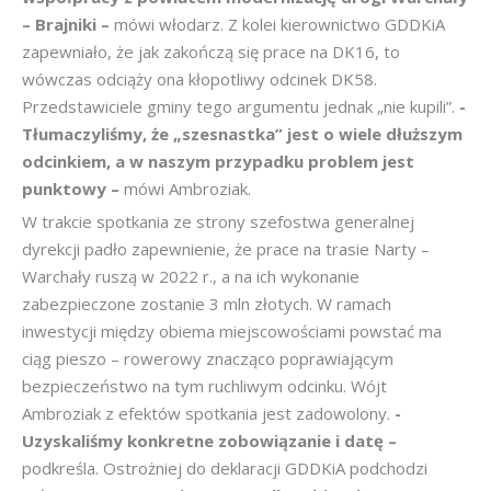
– Brajniki –
mówi włodarz. Z kolei kierownictwo GDDKiA
zapewniało, że jak zakończą się prace na DK16, to
wówczas odciąży ona kłopotliwy odcinek DK58.
Przedstawiciele gminy tego argumentu jednak „nie kupili”.
-
Tłumaczyliśmy, że „szesnastka” jest o wiele dłuższym
odcinkiem, a w naszym przypadku problem jest
punktowy –
mówi Ambroziak.
W trakcie spotkania ze strony szefostwa generalnej
dyrekcji padło zapewnienie, że prace na trasie Narty –
Warchały ruszą w 2022 r., a na ich wykonanie
zabezpieczone zostanie 3 mln złotych. W ramach
inwestycji między obiema miejscowościami powstać ma
ciąg pieszo – rowerowy znacząco poprawiającym
bezpieczeństwo na tym ruchliwym odcinku. Wójt
Ambroziak z efektów spotkania jest zadowolony.
-
Uzyskaliśmy konkretne zobowiązanie i datę –
podkreśla. Ostrożniej do deklaracji GDDKiA podchodzi