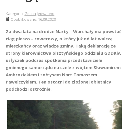
Kategoria:
Gmina Jedwabno
Opublikowano: 16.09.2020
Za dwa lata na drodze Narty – Warchały ma powstać
ciąg pieszo – rowerowy, o który już od lat walczą
mieszkańcy oraz władze gminy. Taką deklarację ze
strony kierownictwa olsztyńskiego oddziału GDDKiA
usłyszeli podczas spotkania przedstawiciele
gminnego samorządu na czele z wójtem Sławomirem
Ambroziakiem i sołtysem Nart Tomaszem
Pawelczykiem. Ten ostatni do złożonej obietnicy
podchodzi ostrożnie.