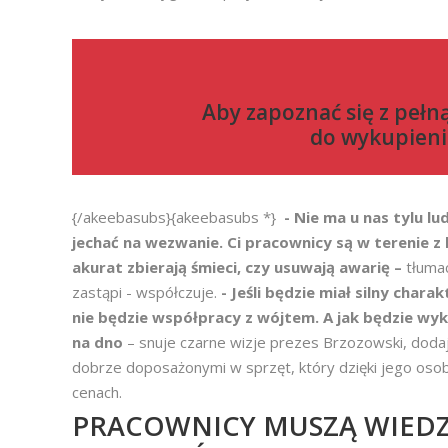
Aby zapoznać się z pełn
do
wykupieni
{/akeebasubs}{akeebasubs *}
- Nie ma u nas tylu lu
jechać na wezwanie. Ci pracownicy są w terenie z
akurat zbierają śmieci, czy usuwają awarię –
tłuma
zastąpi - współczuje.
- Jeśli będzie miał silny char
nie będzie współpracy z wójtem. A jak będzie wyk
na dno
– snuje czarne wizje prezes Brzozowski, dodaj
dobrze doposażonymi w sprzęt, który dzięki jego oso
cenach.
PRACOWNICY MUSZĄ WIEDZ