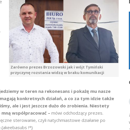
e
.
Zarówno prezes Brzozowski jak i wójt Tymiński
przyczynę rozstania widzą w braku komunikacji
edziemy w teren na rekonesans i pokażę mu nasze
ymagają konkretnych działań, a co za tym idzie także
my, ale i jest jeszcze dużo do zrobienia. Niestety
 ze mną współpracować –
mówi odchodzący prezes.
ęczne sterowanie, czyli natychmiastowe działanie po
.{akeebasubs !*}