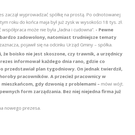
zes zaczął wyprowadzać spółkę na prostą. Po odnotowanej
 tym roku do końca maja był już zysk w wysokości 18 tys. zł.
 współpraca może nie była „ładna i cudowna”.
- Pewne
 bardzo zadowolony, natomiast trudniejsze tematy
zaznacza, pojawił się na odcinku Urząd Gminy – spółka.
i,
że boisko nie jest skoszone, czy trawnik, a urzędnicy
 prezes informował każdego dnia rano, gdzie co
 przedstawiał plan tygodniowy. On jednak twierdził,
y choroby pracowników. A przecież pracownicy w
m mieszkańcom, gdy dzwonią z problemami –
mówi wójt.
pewnych form zarządzania. Bez niej niejedna firma już
 na nowego prezesa.