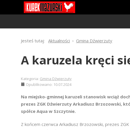
Jesteś tutaj:
Aktualności
Gmina Dźwierzuty
A karuzela kręci si
Kategoria:
Gmina Dźwierzuty
Opublikowano: 10.07.2024
Na miejsko-gminnej karuzeli stanowisk wciąż doc
prezes ZGK Dźwierzuty Arkadiusz Brzozowski, któr
spółce Aqua w Szczytnie.
Z końcem czerwca Arkadiusz Brzozowski, prezes ZGK