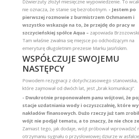
Dżwierzuty złożył miesięczne wypowiedzenie. To wcal
nie oznacza, że stanie się bezrobotnym.
- Jestem po
pierwszej rozmowie z burmistrzem Ochmanem i
wszystko wskazuje na to, że przejdę do pracy w
szczycieńskiej spółce Aqua –
zapowiada Brzozowski
Tam właśnie zwalnia się miejsce po odchodzącym na
emeryturę długoletnim prezesie Marku Jasińskim.
WSPÓŁCZUJE SWOJEMU
NASTĘPCY
Powodem rezygnacji z dotychczasowego stanowiska,
które zajmował od dwóch lat, jest „brak komunikacji”.
- Dwukrotnie proponowałem panu wójtowi, że poj
stacje uzdatniania wody i oczyszczalnię, które w
nakładów finansowych. Dużo rzeczy już tam zrobiliś
wójt nie podjął tematu, a to znaczy, że nie chce
Zamiast tego, jak dodaje, wójt próbował wprowadzić r
otrzymaniu sygnału o przysłowiowej dziurze w asfalcie