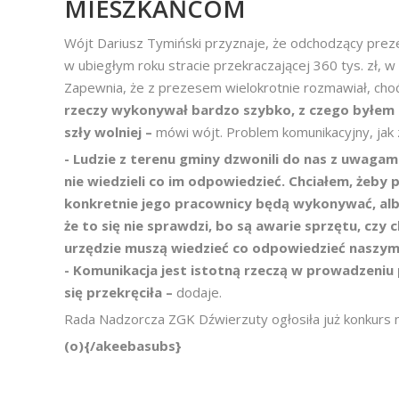
MIESZKAŃCOM
Wójt Dariusz Tymiński przyznaje, że odchodzący pre
w ubiegłym roku stracie przekraczającej 360 tys. zł, w
Zapewnia, że z prezesem wielokrotnie rozmawiał, choć
rzeczy wykonywał bardzo szybko, z czego byłem
szły wolniej –
mówi wójt. Problem komunikacyjny, jak 
- Ludzie z terenu gminy dzwonili do nas z uwagam
nie wiedzieli co im odpowiedzieć. Chciałem, żeby
konkretnie jego pracownicy będą wykonywać, albo
że to się nie sprawdzi, bo są awarie sprzętu, cz
urzędzie muszą wiedzieć co odpowiedzieć naszy
- Komunikacja jest istotną rzeczą w prowadzeniu 
się przekręciła –
dodaje.
Rada Nadzorcza ZGK Dźwierzuty ogłosiła już konkurs
(o){/akeebasubs}