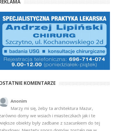
REKLAMA
OSTATNIE KOMENTARZE
Anonim
Marzy mi się, żeby ta architektura Mazur,
zarówno domy we wsiach i miasteczkach jak i te
większe obiekty były zadbane z szacunkiem do tej
zabudowy. Niestety sporo domów zostało nie w