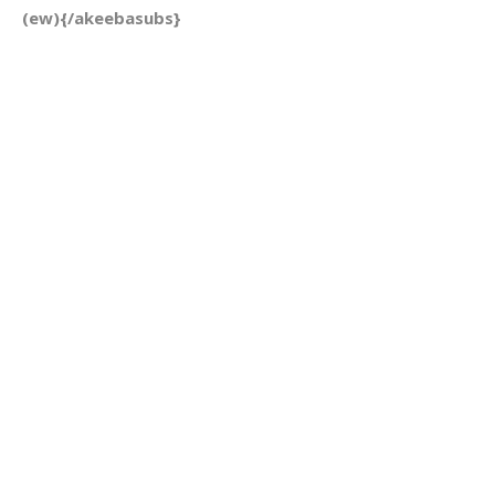
(ew){/akeebasubs}