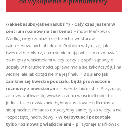
do
wykupienia e-prenumeraty
.
{/akeebasubs}{akeebasubs *} - Cały czas jestem w
centrum rozmów na ten temat –
mówi Mańkowski.
Według niego znalazło się trzech inwestorów
zainteresowanych obiektem. Problem w tym, że, jak
twierdzi burmistrz, na razie nie mają oni z kim rozmawiać,
bo między właścicielami wieży toczy się spór sądowy o
udziały w nieruchomości. Sprawa miała się zakończyć już na
wiosnę, ale jak dotąd nie ma jej finału. -
Dopiero jak
zamknie się kwestia podziału, będą prowadzone
rozmowy z inwestorami –
twierdzi burmistrz. Przyznaje,
że rozważał kwestię wywłaszczenia właścicieli obiektu,
jednak takie rozwiązanie byłoby kosztowne i dla miasta
nieopłacalne. Ponadto dotyczyłoby samej tylko wieży, a nie
rozpoczętej nadbudowy.
- W tej sytuacji pozostaje
tylko rozmowa z właścicielami – p
rzyznaje Mańkowski.