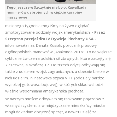
Tego jeszcze w Szczytnie nie było. Kawalkada
hummerów uzbrojonych w ciężkie karabiny
maszynowe
minionego tygodnia mogliśmy na żywo oglądać
zmotoryzowane oddziały wojsk amerykańskich.
- Przez
Szczytno przejeżdża IV Dywizja Piechoty USA –
informowała nas Danuta Kusiak, porucznik prasowy
ogólnopolskich manewrów „Anakonda 2016”. To największe
cyklicznie ćwiczenia polskich sił zbrojnych, które zaczęły się
7 czerwca, a skończą 17. Od trzech edycji odbywają się
także z udziałem wojsk zagranicznych, a obecnie bierze w
nich udział m. in. natowska szpica VJTF (oddziały bardzo
wysokiej gotowości bojowej), w których skład wchodzi
właśnie wspomniana amerykańska piechota.
W naszym mieście odbywało się tankownie pojazdów z
własnych cystern, a w międzyczasie mieszkańcy miasta
mogli dokładnie obejrzeć sprzęt, a nawet usiąść za