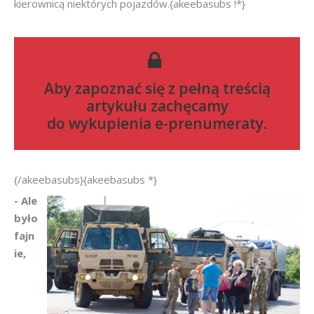
kierownicą niektórych pojazdów.{akeebasubs !*}
Aby zapoznać się z pełną treścią
artykułu zachęcamy
do
wykupienia e-prenumeraty
.
{/akeebasubs}{akeebasubs *}
- Ale
było
fajn
ie,