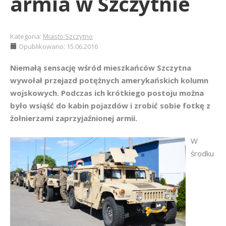
armia w Szczytnie
Kategoria:
Miasto Szczytno
Opublikowano: 15.06.2016
Niemałą sensację wśród mieszkańców Szczytna
wywołał przejazd potężnych amerykańskich kolumn
wojskowych. Podczas ich krótkiego postoju można
było wsiąść do kabin pojazdów i zrobić sobie fotkę z
żołnierzami zaprzyjaźnionej armii.
W
środku