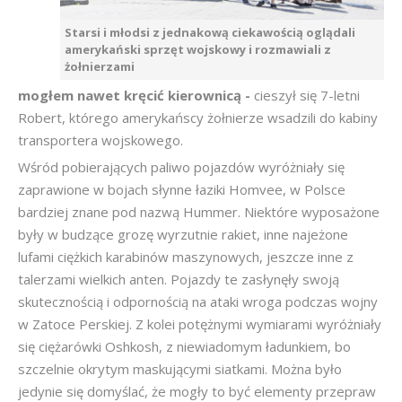
Starsi i młodsi z jednakową ciekawością oglądali
amerykański sprzęt wojskowy i rozmawiali z
żołnierzami
mogłem nawet kręcić kierownicą -
cieszył się 7-letni
Robert, którego amerykańscy żołnierze wsadzili do kabiny
transportera wojskowego.
Wśród pobierających paliwo pojazdów wyróżniały się
zaprawione w bojach słynne łaziki Homvee, w Polsce
bardziej znane pod nazwą Hummer. Niektóre wyposażone
były w budzące grozę wyrzutnie rakiet, inne najeżone
lufami ciężkich karabinów maszynowych, jeszcze inne z
talerzami wielkich anten. Pojazdy te zasłynęły swoją
skutecznością i odpornością na ataki wroga podczas wojny
w Zatoce Perskiej. Z kolei potężnymi wymiarami wyróżniały
się ciężarówki Oshkosh, z niewiadomym ładunkiem, bo
szczelnie okrytym maskującymi siatkami. Można było
jedynie się domyślać, że mogły to być elementy przepraw