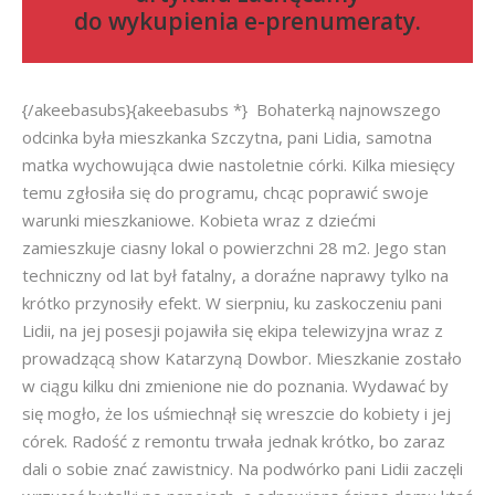
do
wykupienia e-prenumeraty
.
{/akeebasubs}{akeebasubs *} Bohaterką najnowszego
odcinka była mieszkanka Szczytna, pani Lidia, samotna
matka wychowująca dwie nastoletnie córki. Kilka miesięcy
temu zgłosiła się do programu, chcąc poprawić swoje
warunki mieszkaniowe. Kobieta wraz z dziećmi
zamieszkuje ciasny lokal o powierzchni 28 m2. Jego stan
techniczny od lat był fatalny, a doraźne naprawy tylko na
krótko przynosiły efekt. W sierpniu, ku zaskoczeniu pani
Lidii, na jej posesji pojawiła się ekipa telewizyjna wraz z
prowadzącą show Katarzyną Dowbor. Mieszkanie zostało
w ciągu kilku dni zmienione nie do poznania. Wydawać by
się mogło, że los uśmiechnął się wreszcie do kobiety i jej
córek. Radość z remontu trwała jednak krótko, bo zaraz
dali o sobie znać zawistnicy. Na podwórko pani Lidii zaczęli