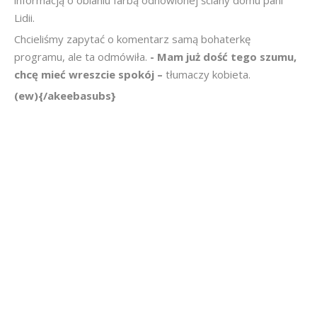
informacją o oblaniu farbą odnowionej ściany domu pani
Lidii.
Chcieliśmy zapytać o komentarz samą bohaterkę
programu, ale ta odmówiła.
- Mam już dość tego szumu,
chcę mieć wreszcie spokój –
tłumaczy kobieta.
(ew){/akeebasubs}