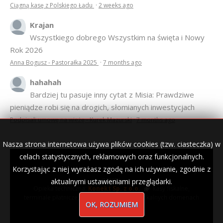
Ciągną kasę z Polskiego Ładu
·
2 weeks ago
Krajan
Wszystkiego dobrego Wszystkim na święta i Nowy
Rok 2026
Anna Bogusz - Pastorałka 2025
·
7 months ago
hahahah
Bardziej tu pasuje inny cytat z Misia: Prawdziwe
pieniądze robi się na drogich, słomianych inwestycjach
Podpisali umowę na wieżę - Kurek Mazurski
·
7 months ago
Nasza strona internetowa używa plików cookies (tzw. ciasteczka) w
celach statystycznych, reklamowych oraz funkcjonalnych.
Korzystając z niej wyrażasz zgodę na ich używanie, zgodnie z
© 2007–2018 Kurek Mazurski — archiwalne wydania lokalnej
gazety.
aktualnymi ustawieniami przeglądarki.
Opieka techniczna:
Konekt Sp. z o.o.
- kasy fiskalne,
terminale płatnicze, usługi IT, wizytówki w lokalnych domenach
OK, ROZUMIEM