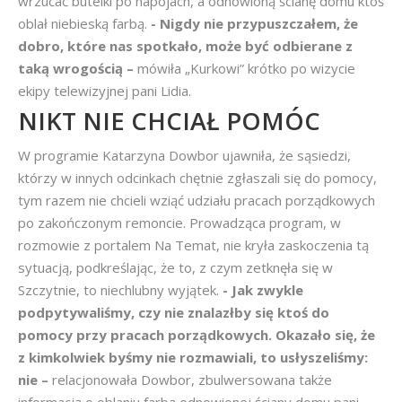
wrzucać butelki po napojach, a odnowioną ścianę domu ktoś
oblał niebieską farbą.
- Nigdy nie przypuszczałem, że
dobro, które nas spotkało, może być odbierane z
taką wrogością –
mówiła „Kurkowi” krótko po wizycie
ekipy telewizyjnej pani Lidia.
NIKT NIE CHCIAŁ POMÓC
W programie Katarzyna Dowbor ujawniła, że sąsiedzi,
którzy w innych odcinkach chętnie zgłaszali się do pomocy,
tym razem nie chcieli wziąć udziału pracach porządkowych
po zakończonym remoncie. Prowadząca program, w
rozmowie z portalem Na Temat, nie kryła zaskoczenia tą
sytuacją, podkreślając, że to, z czym zetknęła się w
Szczytnie, to niechlubny wyjątek.
- Jak zwykle
podpytywaliśmy, czy nie znalazłby się ktoś do
pomocy przy pracach porządkowych. Okazało się, że
z kimkolwiek byśmy nie rozmawiali, to usłyszeliśmy:
nie –
relacjonowała Dowbor, zbulwersowana także