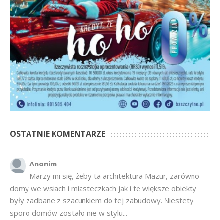
OSTATNIE KOMENTARZE
Anonim
Marzy mi się, żeby ta architektura Mazur, zarówno
domy we wsiach i miasteczkach jak i te większe obiekty
były zadbane z szacunkiem do tej zabudowy. Niestety
sporo domów zostało nie w stylu...