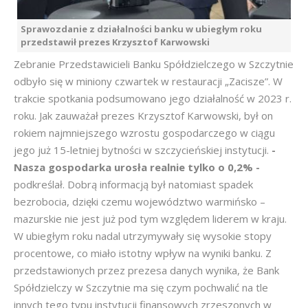
Sprawozdanie z działalności banku w ubiegłym roku
przedstawił prezes Krzysztof Karwowski
Zebranie Przedstawicieli Banku Spółdzielczego w Szczytnie
odbyło się w miniony czwartek w restauracji „Zacisze”. W
trakcie spotkania podsumowano jego działalność w 2023 r.
roku. Jak zauważał prezes Krzysztof Karwowski, był on
rokiem najmniejszego wzrostu gospodarczego w ciągu
jego już 15-letniej bytności w szczycieńskiej instytucji.
-
Nasza gospodarka urosła realnie tylko o 0,2% -
podkreślał. Dobrą informacją był natomiast spadek
bezrobocia, dzięki czemu województwo warmińsko –
mazurskie nie jest już pod tym względem liderem w kraju.
W ubiegłym roku nadal utrzymywały się wysokie stopy
procentowe, co miało istotny wpływ na wyniki banku. Z
przedstawionych przez prezesa danych wynika, że Bank
Spółdzielczy w Szczytnie ma się czym pochwalić na tle
innych tego typu instytucji finansowych zrzeszonych w