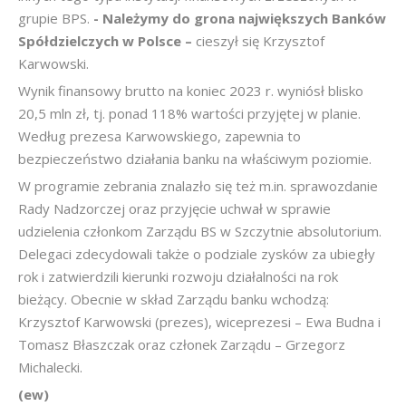
grupie BPS.
- Należymy do grona największych Banków
Spółdzielczych w Polsce –
cieszył się Krzysztof
Karwowski.
Wynik finansowy brutto na koniec 2023 r. wyniósł blisko
20,5 mln zł, tj. ponad 118% wartości przyjętej w planie.
Według prezesa Karwowskiego, zapewnia to
bezpieczeństwo działania banku na właściwym poziomie.
W programie zebrania znalazło się też m.in. sprawozdanie
Rady Nadzorczej oraz przyjęcie uchwał w sprawie
udzielenia członkom Zarządu BS w Szczytnie absolutorium.
Delegaci zdecydowali także o podziale zysków za ubiegły
rok i zatwierdzili kierunki rozwoju działalności na rok
bieżący. Obecnie w skład Zarządu banku wchodzą:
Krzysztof Karwowski (prezes), wiceprezesi – Ewa Budna i
Tomasz Błaszczak oraz członek Zarządu – Grzegorz
Michalecki.
(ew)