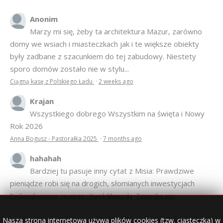
Anonim
Marzy mi się, żeby ta architektura Mazur, zarówno
domy we wsiach i miasteczkach jak i te większe obiekty
były zadbane z szacunkiem do tej zabudowy. Niestety
sporo domów zostało nie w stylu...
Ciągną kasę z Polskiego Ładu
·
2 weeks ago
Krajan
Wszystkiego dobrego Wszystkim na święta i Nowy
Rok 2026
Anna Bogusz - Pastorałka 2025
·
7 months ago
hahahah
Bardziej tu pasuje inny cytat z Misia: Prawdziwe
pieniądze robi się na drogich, słomianych inwestycjach
Podpisali umowę na wieżę - Kurek Mazurski
·
7 months ago
Nasza strona internetowa używa plików cookies (tzw. ciasteczka) w