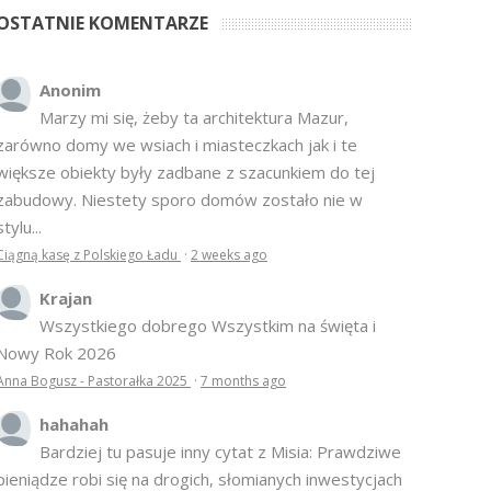
OSTATNIE KOMENTARZE
Anonim
Marzy mi się, żeby ta architektura Mazur,
zarówno domy we wsiach i miasteczkach jak i te
większe obiekty były zadbane z szacunkiem do tej
zabudowy. Niestety sporo domów zostało nie w
stylu...
Ciągną kasę z Polskiego Ładu
·
2 weeks ago
Krajan
Wszystkiego dobrego Wszystkim na święta i
Nowy Rok 2026
Anna Bogusz - Pastorałka 2025
·
7 months ago
hahahah
Bardziej tu pasuje inny cytat z Misia: Prawdziwe
pieniądze robi się na drogich, słomianych inwestycjach