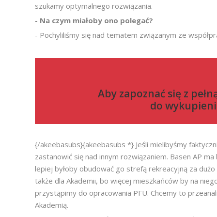
szukamy optymalnego rozwiązania.
-
Na czym miałoby ono polegać?
- Pochyliliśmy się nad tematem związanym ze współpra
Aby zapoznać się z pełn
do
wykupieni
{/akeebasubs}{akeebasubs *} Jeśli mielibyśmy faktyczn
zastanowić się nad innym rozwiązaniem. Basen AP ma 
lepiej byłoby obudować go strefą rekreacyjną za dużo 
także dla Akademii, bo więcej mieszkańców by na nie
przystąpimy do opracowania PFU. Chcemy to przeanal
Akademią.