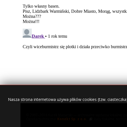
Nasza strona internetowa używa plików cookies (tzw. ciasteczka
© 2007–2018 Kurek Mazurski — archiwalne wydania lokalnej ga
Opieka techniczna:
Konekt Sp. z o.o.
- kasy fiskalne, termi