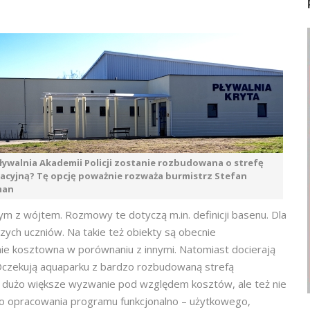
ływalnia Akademii Policji zostanie rozbudowana o strefę
acyjną? Tę opcję poważnie rozważa burmistrz Stefan
man
tym z wójtem. Rozmowy te dotyczą m.in. definicji basenu. Dla
szych uczniów. Na takie też obiekty są obecnie
lnie kosztowna w porównaniu z innymi. Natomiast docierają
 Oczekują aquaparku z bardzo rozbudowaną strefą
jest dużo większe wyzwanie pod względem kosztów, ale też nie
do opracowania programu funkcjonalno – użytkowego,