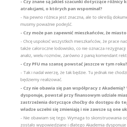
-
Czy znane są jakieś szacunki dotyczące różnicy
atrakcjami, o których pan wspominał?
- Na pewno różnica jest znaczna, ale to określą dokum
musimy poważnie podejść.
-
Czy może pan zapewnić mieszkańców, że miasto z
- Chcę uspokoić wszystkich mieszkańców, że prace nad
także całoroczne lodowisko, co nie oznacza rezygnac
analiz, wielu rozmów, zarówno z panią komendant rekto
-
Czy PFU ma szansę powstać jeszcze w tym roku
- Tak i nadal wierzę, że tak będzie. Tu jednak nie chod
będziemy realizować.
-
Czy nie obawia się pan współpracy z Akademią? 
dysponuje, powstał przy finansowym udziale mias
zastrzeżenia dotyczące choćby do dostępu do teg
władze uczelni się zmieniają i nie zawsze są one
- Nie obawiam się tego. Wymaga to skonstruowania od
zostało wypowiedziane i dlatego Akademia dysponuje t