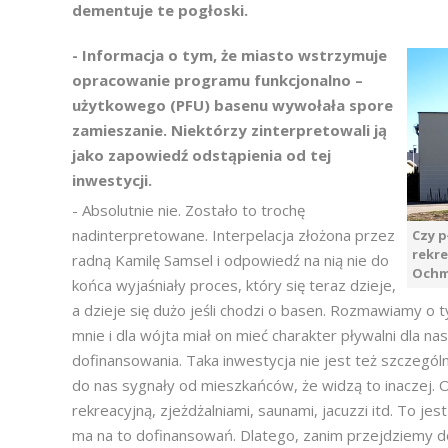
dementuje te pogłoski.
-
Informacja o tym, że miasto wstrzymuje
opracowanie programu funkcjonalno –
użytkowego (PFU) basenu wywołała spore
zamieszanie. Niektórzy zinterpretowali ją
jako zapowiedź odstąpienia od tej
inwestycji.
- Absolutnie nie. Zostało to trochę
nadinterpretowane. Interpelacja złożona przez
Czy p
rekre
radną Kamilę Samsel i odpowiedź na nią nie do
Och
końca wyjaśniały proces, który się teraz dzieje,
a dzieje się dużo jeśli chodzi o basen. Rozmawiamy o 
mnie i dla wójta miał on mieć charakter pływalni dla na
dofinansowania. Taka inwestycja nie jest też szczegó
do nas sygnały od mieszkańców, że widzą to inaczej.
rekreacyjną, zjeżdżalniami, saunami, jacuzzi itd. To 
ma na to dofinansowań. Dlatego, zanim przejdziemy 