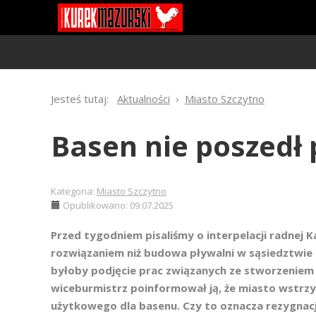
Jesteś tutaj:
Aktualności
Miasto Szczytno
Basen nie poszedł 
Kategoria:
Miasto Szczytno
Opublikowano: 09.07.2025
Przed tygodniem pisaliśmy o interpelacji radnej 
rozwiązaniem niż budowa pływalni w sąsiedztwie 
byłoby podjęcie prac związanych ze stworzeniem
wiceburmistrz poinformował ją, że miasto wstrz
użytkowego dla basenu. Czy to oznacza rezygnacj