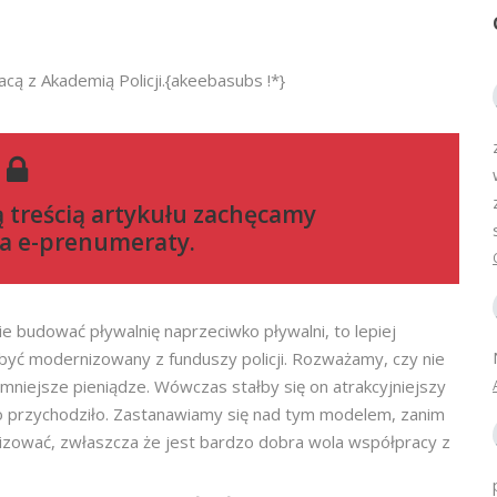
cą z Akademią Policji.{akeebasubs !*}
ą treścią artykułu zachęcamy
a e-prenumeraty
.
ie budować pływalnię naprzeciwko pływalni, to lepiej
być modernizowany z funduszy policji. Rozważamy, czy nie
mniejsze pieniądze. Wówczas stałby się on atrakcyjniejszy
go przychodziło. Zastanawiamy się nad tym modelem, zanim
izować, zwłaszcza że jest bardzo dobra wola współpracy z