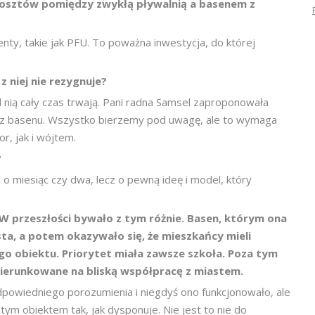
 kosztów pomiędzy zwykłą pływalnią a basenem z
enty, takie jak PFU. To poważna inwestycja, do której
 niej nie rezygnuje?
 nią cały czas trwają. Pani radna Samsel zaproponowała
ji z basenu. Wszystko bierzemy pod uwagę, ale to wymaga
r, jak i wójtem.
?
zi o miesiąc czy dwa, lecz o pewną ideę i model, który
W przeszłości bywało z tym różnie. Basen, którym ona
ta, a potem okazywało się, że mieszkańcy mieli
o obiektu. Priorytet miała zawsze szkoła. Poza tym
 ukierunkowane na bliską współpracę z miastem.
powiedniego porozumienia i niegdyś ono funkcjonowało, ale
ym obiektem tak, jak dysponuje. Nie jest to nie do