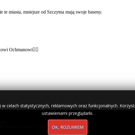
) w celach statystycznych, reklamowych oraz funkcjonalnych. Korzysta
ustawieniami przeglądarki.
zety.
nale płatnicze, usługi IT, wizytówki w lokalnych domenach
OK, ROZUMIEM