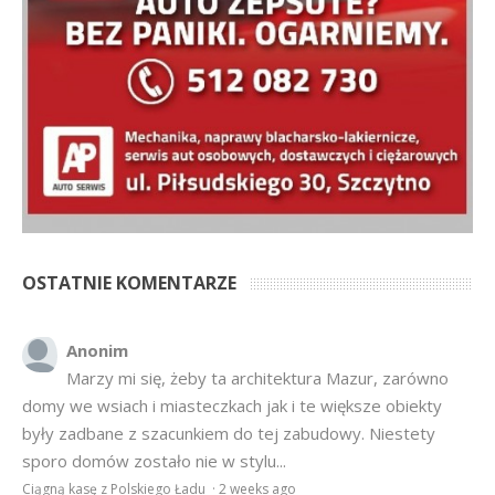
OSTATNIE KOMENTARZE
Anonim
Marzy mi się, żeby ta architektura Mazur, zarówno
domy we wsiach i miasteczkach jak i te większe obiekty
były zadbane z szacunkiem do tej zabudowy. Niestety
sporo domów zostało nie w stylu...
Ciągną kasę z Polskiego Ładu
·
2 weeks ago