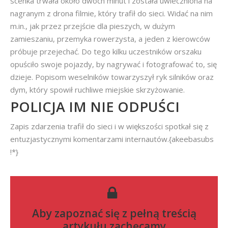
scenka trwała około dwóch minut i została uwieczniona na
nagranym z drona filmie, który trafił do sieci. Widać na nim
m.in., jak przez przejście dla pieszych, w dużym
zamieszaniu, przemyka rowerzysta, a jeden z kierowców
próbuje przejechać. Do tego kilku uczestników orszaku
opuściło swoje pojazdy, by nagrywać i fotografować to, się
dzieje. Popisom weselników towarzyszył ryk silników oraz
dym, który spowił ruchliwe miejskie skrzyżowanie.
POLICJA IM NIE ODPUŚCI
Zapis zdarzenia trafił do sieci i w większości spotkał się z
entuzjastycznymi komentarzami internautów.{akeebasubs
!*}
Aby zapoznać się z pełną treścią
artykułu zachęcamy