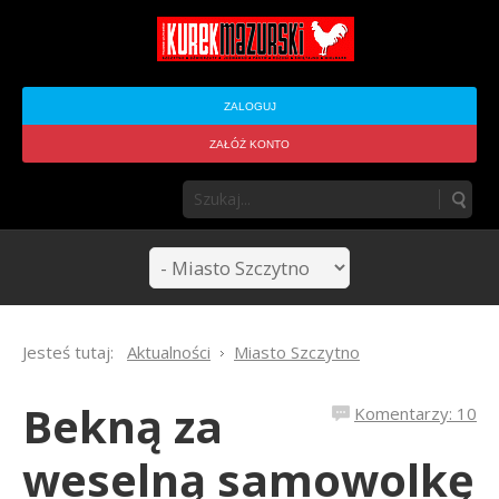
ZALOGUJ
ZAŁÓŻ KONTO
Jesteś tutaj:
Aktualności
Miasto Szczytno
Bekną za
Komentarzy: 10
weselną samowolkę