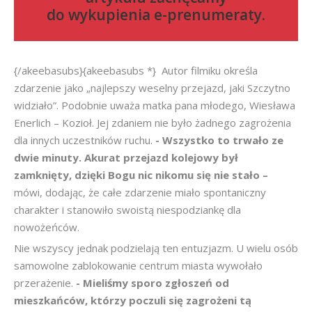
do
wykupienia e-prenumeraty
.
{/akeebasubs}{akeebasubs *} Autor filmiku określa
zdarzenie jako „najlepszy weselny przejazd, jaki Szczytno
widziało”. Podobnie uważa matka pana młodego, Wiesława
Enerlich – Kozioł. Jej zdaniem nie było żadnego zagrożenia
dla innych uczestników ruchu.
- Wszystko to trwało ze
dwie minuty. Akurat przejazd kolejowy był
zamknięty, dzięki Bogu nic nikomu się nie stało –
mówi, dodając, że całe zdarzenie miało spontaniczny
charakter i stanowiło swoistą niespodziankę dla
nowożeńców.
Nie wszyscy jednak podzielają ten entuzjazm. U wielu osób
samowolne zablokowanie centrum miasta wywołało
przerażenie.
- Mieliśmy sporo zgłoszeń od
mieszkańców, którzy poczuli się zagrożeni tą