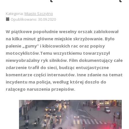
Kategoria:
Miasto Szczytno
Opublikowano: 30.09.2020
W piątkowe popołudnie weselny orszak zablokował
na kilka minut główne miejskie skrzyżowanie. Było
palenie „gumy” i kibicowskich rac oraz popisy
motocyklistów.Temu wszystkiemu towarzyszył
niewyobrażalny ryk silników. Film dokumentujący całe
zdarzenie trafił do sieci, budząc entuzjastyczne
komentarze części internautów. Inne zdanie na temat
incydentu ma policja, według której doszło do
rażącego naruszenia przepisów.