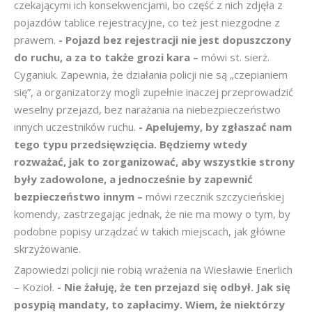
czekającymi ich konsekwencjami, bo część z nich zdjęła z
pojazdów tablice rejestracyjne, co też jest niezgodne z
prawem.
- Pojazd bez rejestracji nie jest dopuszczony
do ruchu, a za to także grozi kara –
mówi st. sierż.
Cyganiuk. Zapewnia, że działania policji nie są „czepianiem
się”, a organizatorzy mogli zupełnie inaczej przeprowadzić
weselny przejazd, bez narażania na niebezpieczeństwo
innych uczestników ruchu.
- Apelujemy, by zgłaszać nam
tego typu przedsięwzięcia. Będziemy wtedy
rozważać, jak to zorganizować, aby wszystkie strony
były zadowolone, a jednocześnie by zapewnić
bezpieczeństwo innym –
mówi rzecznik szczycieńskiej
komendy, zastrzegając jednak, że nie ma mowy o tym, by
podobne popisy urządzać w takich miejscach, jak główne
skrzyżowanie.
Zapowiedzi policji nie robią wrażenia na Wiesławie Enerlich
– Kozioł.
- Nie żałuję, że ten przejazd się odbył. Jak się
posypią mandaty, to zapłacimy. Wiem, że niektórzy