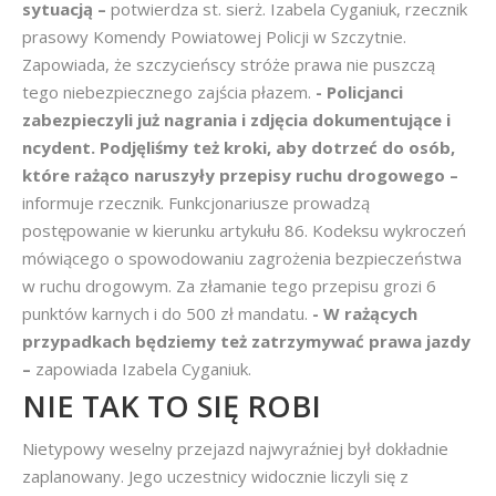
sytuacją –
potwierdza st. sierż. Izabela Cyganiuk, rzecznik
prasowy Komendy Powiatowej Policji w Szczytnie.
Zapowiada, że szczycieńscy stróże prawa nie puszczą
tego niebezpiecznego zajścia płazem.
- Policjanci
zabezpieczyli już nagrania i zdjęcia dokumentujące i
ncydent. Podjęliśmy też kroki, aby dotrzeć do osób,
które rażąco naruszyły przepisy ruchu drogowego –
informuje rzecznik. Funkcjonariusze prowadzą
postępowanie w kierunku artykułu 86. Kodeksu wykroczeń
mówiącego o spowodowaniu zagrożenia bezpieczeństwa
w ruchu drogowym. Za złamanie tego przepisu grozi 6
punktów karnych i do 500 zł mandatu.
- W rażących
przypadkach będziemy też zatrzymywać prawa jazdy
–
zapowiada Izabela Cyganiuk.
NIE TAK TO SIĘ ROBI
Nietypowy weselny przejazd najwyraźniej był dokładnie
zaplanowany. Jego uczestnicy widocznie liczyli się z