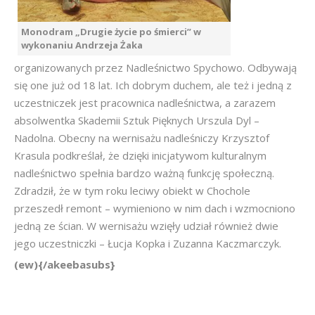
Monodram „Drugie życie po śmierci” w
wykonaniu Andrzeja Żaka
organizowanych przez Nadleśnictwo Spychowo. Odbywają
się one już od 18 lat. Ich dobrym duchem, ale też i jedną z
uczestniczek jest pracownica nadleśnictwa, a zarazem
absolwentka Skademii Sztuk Pięknych Urszula Dyl –
Nadolna. Obecny na wernisażu nadleśniczy Krzysztof
Krasula podkreślał, że dzięki inicjatywom kulturalnym
nadleśnictwo spełnia bardzo ważną funkcję społeczną.
Zdradził, że w tym roku leciwy obiekt w Chochole
przeszedł remont – wymieniono w nim dach i wzmocniono
jedną ze ścian. W wernisażu wzięły udział również dwie
jego uczestniczki – Łucja Kopka i Zuzanna Kaczmarczyk.
(ew){/akeebasubs}