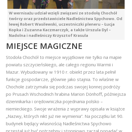
W wernisażu udział wzięli związani ze stodołą Chochół
twórcy oraz przedstawiciele Nadleśnictwa Spychowo. Od
lewej Robert Wasilewski, uczestniczki pleneru – Łucja
Kopka i Zuzanna Kaczmarczyk, a także Urszula Dyl –
Nadolna i nadleśniczy Krzysztof Krasula
MIEJSCE MAGICZNE
Stodoła Chochół to miejsce wyjątkowe nie tylko na mapie
powiatu szczycieńskiego, ale całego regionu Warmii i
Mazur. Wybudowany w 1910 r. obiekt przez lata pełnił
funkcje gospodarcze, głównie jako stajnia. To właśnie w
Chochole zatrzymała się podczas swojej konnej podróży
po Prusach Wschodnich hrabina Marion Dönhoff, późniejsza
dziennikarka i orędowniczka pojednania polsko –
niemieckiego. Swoje wrażenia z wyprawy opisała w książce
„Nazwy, których nikt już nie wymienia”. Na początku lat 90.
budynek będący własnością Nadleśnictwa Spychowo
przestał już być potrzebny i stopniowo zaczął popadać w