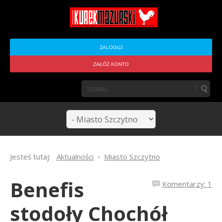
ZALOGUJ
ZAŁÓŻ KONTO
Jesteś tutaj:
Aktualności
Miasto Szczytno
Benefis
Komentarzy: 1
stodoły Chochół