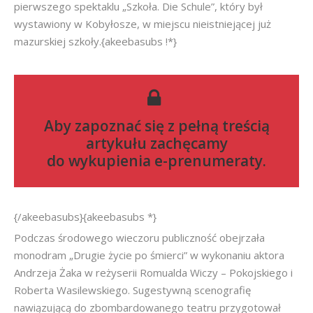
pierwszego spektaklu „Szkoła. Die Schule”, który był
wystawiony w Kobyłosze, w miejscu nieistniejącej już
mazurskiej szkoły.{akeebasubs !*}
Aby zapoznać się z pełną treścią
artykułu zachęcamy
do
wykupienia e-prenumeraty
.
{/akeebasubs}{akeebasubs *}
Podczas środowego wieczoru publiczność obejrzała
monodram „Drugie życie po śmierci” w wykonaniu aktora
Andrzeja Żaka w reżyserii Romualda Wiczy – Pokojskiego i
Roberta Wasilewskiego. Sugestywną scenografię
nawiązującą do zbombardowanego teatru przygotował