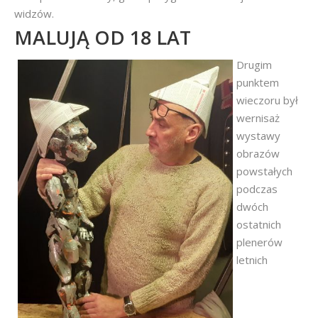
widzów.
MALUJĄ OD 18 LAT
Drugim
punktem
wieczoru był
wernisaż
wystawy
obrazów
powstałych
podczas
dwóch
ostatnich
plenerów
letnich