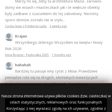
Marzy mi się, żeby ta architektura Mazur, zarówno
domy we wsiach i miasteczkach jak i te większe obiekty
były zadbane z szacunkiem do tej zabudowy. Niestety
sporo domów zostało nie w stylu...
Ciągną kasę z Polskiego Ładu
·
2 weeks ago
Krajan
Wszystkiego dobrego Wszystkim na święta i Nowy
Rok 2026
Anna Bogusz - Pastorałka 2025
·
7 months ago
hahahah
Bardziej tu pasuje inny cytat z Misia: Prawdziwe
pieniądze robi się na drogich, słomianych inwestycjach
Podpisali umowę na wieżę - Kurek Mazurski
·
7 months ago
Nasza strona internetowa używa plików cookies (tzw. ciasteczka) w
celach statystycznych, reklamowych oraz funkcjonalnych.
Korzystając z niej wyrażasz zgodę na ich używanie, zgodnie z
© 2007–2018 Kurek Mazurski — archiwalne wydania lokalnej