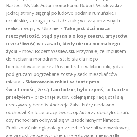
Bartosz Myślak. Autor monodramu Robert Wasilewski z
jednej strony sięgnął po ludowe podania rumuńskie i
ukraińskie, z drugiej osadził sztukę we współczesnych
realiach wojny w Ukrainie.
- Taka jest dziś nasza
rzeczywistość. Stąd pytania o losy teatru, artystów,
o wrażliwość w czasach, kiedy nie ma normalnego
życia –
mówi Robert Wasilewski. Przyznaje, że impulsem
do napisania monodramu stało się dla niego
bombardowanie przez Rosjan teatru w Mariupolu, gdzie
pod gruzami pogrzebane zostały setki mieszkańców
miasta.
- Skierowanie rakiet w teatr przy
świadomości, że są tam ludzie, było czymś, co bardzo
przeżyłem –
przyznaje autor. Kolejną inspiracją stał się
rzeczywisty benefis Andrzeja Żaka, który niedawno
obchodził 35-lecie pracy twórczej. Autorzy dołożyli starań,
aby monodram odbywał się w „stodolnianym” klimacie.
Publiczność nie oglądała go z siedzeń w sali widowiskowej,
ale wprost ze sceny, gdzie przygotowano miejsca dla