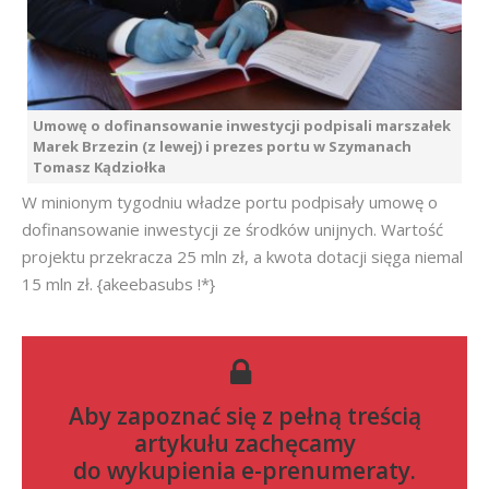
Umowę o dofinansowanie inwestycji podpisali marszałek
Marek Brzezin (z lewej) i prezes portu w Szymanach
Tomasz Kądziołka
W minionym tygodniu władze portu podpisały umowę o
dofinansowanie inwestycji ze środków unijnych. Wartość
projektu przekracza 25 mln zł, a kwota dotacji sięga niemal
15 mln zł. {akeebasubs !*}
Aby zapoznać się z pełną treścią
artykułu zachęcamy
do
wykupienia e-prenumeraty
.