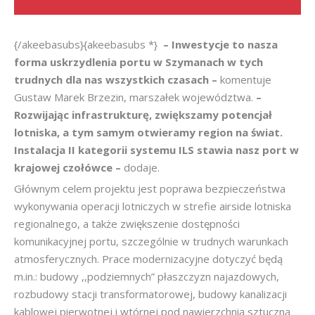
{/akeebasubs}{akeebasubs *}
– Inwestycje to nasza
forma uskrzydlenia portu w Szymanach w tych
trudnych dla nas wszystkich czasach –
komentuje
Gustaw Marek Brzezin, marszałek województwa.
–
Rozwijając infrastrukturę, zwiększamy potencjał
lotniska, a tym samym otwieramy region na świat.
Instalacja II kategorii systemu ILS stawia nasz port w
krajowej czołówce –
dodaje.
Głównym celem projektu jest poprawa bezpieczeństwa
wykonywania operacji lotniczych w strefie airside lotniska
regionalnego, a także zwiększenie dostępności
komunikacyjnej portu, szczególnie w trudnych warunkach
atmosferycznych. Prace modernizacyjne dotyczyć będą
m.in.: budowy ,,podziemnych” płaszczyzn najazdowych,
rozbudowy stacji transformatorowej, budowy kanalizacji
kablowej pierwotnej i wtórnej pod nawierzchnią sztuczną