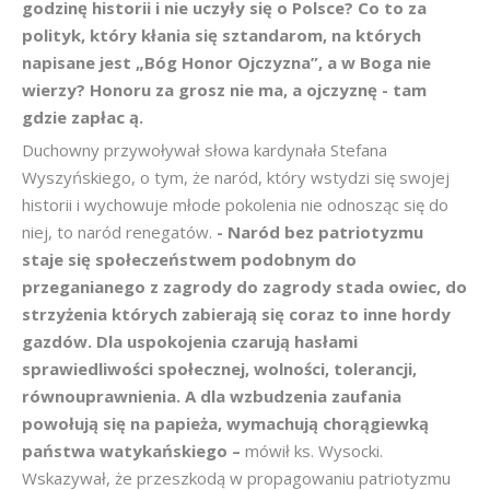
godzinę historii i nie uczyły się o Polsce? Co to za
polityk, który kłania się sztandarom, na których
napisane jest „Bóg Honor Ojczyzna”, a w Boga nie
wierzy? Honoru za grosz nie ma, a ojczyznę - tam
gdzie zapłac
ą.
Duchowny przywoływał słowa kardynała Stefana
Wyszyńskiego, o tym, że naród, który wstydzi się swojej
historii i wychowuje młode pokolenia nie odnosząc się do
niej, to naród renegatów.
- Naród bez patriotyzmu
staje się społeczeństwem podobnym do
przeganianego z zagrody do zagrody stada owiec, do
strzyżenia których zabierają się coraz to inne hordy
gazdów. Dla uspokojenia czarują hasłami
sprawiedliwości społecznej, wolności, tolerancji,
równouprawnienia. A dla wzbudzenia zaufania
powołują się na papieża, wymachują chorągiewką
państwa watykańskiego –
mówił ks. Wysocki.
Wskazywał, że przeszkodą w propagowaniu patriotyzmu