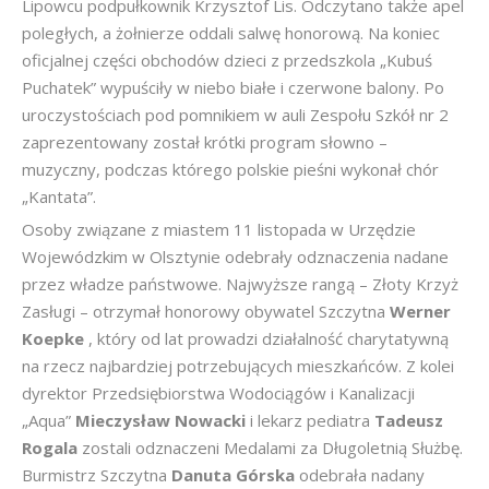
Lipowcu podpułkownik Krzysztof Lis. Odczytano także apel
poległych, a żołnierze oddali salwę honorową. Na koniec
oficjalnej części obchodów dzieci z przedszkola „Kubuś
Puchatek” wypuściły w niebo białe i czerwone balony. Po
uroczystościach pod pomnikiem w auli Zespołu Szkół nr 2
zaprezentowany został krótki program słowno –
muzyczny, podczas którego polskie pieśni wykonał chór
„Kantata”.
Osoby związane z miastem 11 listopada w Urzędzie
Wojewódzkim w Olsztynie odebrały odznaczenia nadane
przez władze państwowe. Najwyższe rangą – Złoty Krzyż
Zasługi – otrzymał honorowy obywatel Szczytna
Werner
Koepke
, który od lat prowadzi działalność charytatywną
na rzecz najbardziej potrzebujących mieszkańców. Z kolei
dyrektor Przedsiębiorstwa Wodociągów i Kanalizacji
„Aqua”
Mieczysław Nowacki
i lekarz pediatra
Tadeusz
Rogala
zostali odznaczeni Medalami za Długoletnią Służbę.
Burmistrz Szczytna
Danuta Górska
odebrała nadany