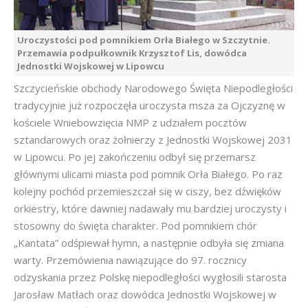
Uroczystości pod pomnikiem Orła Białego w Szczytnie.
Przemawia podpułkownik Krzysztof Lis, dowódca
Jednostki Wojskowej w Lipowcu
Szczycieńskie obchody Narodowego Święta Niepodległości
tradycyjnie już rozpoczęła uroczysta msza za Ojczyznę w
kościele Wniebowzięcia NMP z udziałem pocztów
sztandarowych oraz żołnierzy z Jednostki Wojskowej 2031
w Lipowcu. Po jej zakończeniu odbył się przemarsz
głównymi ulicami miasta pod pomnik Orła Białego. Po raz
kolejny pochód przemieszczał się w ciszy, bez dźwięków
orkiestry, które dawniej nadawały mu bardziej uroczysty i
stosowny do święta charakter. Pod pomnikiem chór
„Kantata” odśpiewał hymn, a następnie odbyła się zmiana
warty. Przemówienia nawiązujące do 97. rocznicy
odzyskania przez Polskę niepodległości wygłosili starosta
Jarosław Matłach oraz dowódca Jednostki Wojskowej w