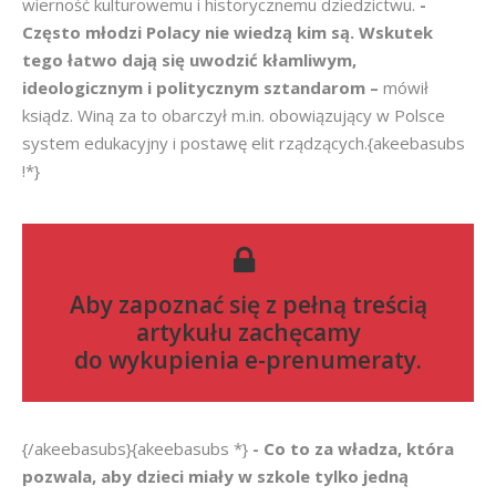
wierność kulturowemu i historycznemu dziedzictwu.
-
Często młodzi Polacy nie wiedzą kim są. Wskutek
tego łatwo dają się uwodzić kłamliwym,
ideologicznym i politycznym sztandarom –
mówił
ksiądz. Winą za to obarczył m.in. obowiązujący w Polsce
system edukacyjny i postawę elit rządzących.{akeebasubs
!*}
Aby zapoznać się z pełną treścią
artykułu zachęcamy
do
wykupienia e-prenumeraty
.
{/akeebasubs}{akeebasubs *}
- Co to za władza, która
pozwala, aby dzieci miały w szkole tylko jedną