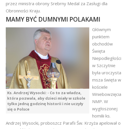
przez ministra obrony Srebrny Medal za Zasługi dla
Obronności Kraju.
MAMY BYĆ DUMNYMI POLAKAMI
Głównym
punktem
obchodów
Święta
Niepodległości
w Szczytnie
była uroczysta
msza święta w
kościele
Ks. Andrzej Wysocki: - Co to za władza,
Wniebowzięcia
która pozwala, aby dzieci miały w szkole
NMP. W
tylko jedną godzinę historii i nie uczyły
wygłoszonej
się o Polsce
homilii ks.
Andrzej Wysocki, proboszcz Parafii Św. Krzyża apelował o