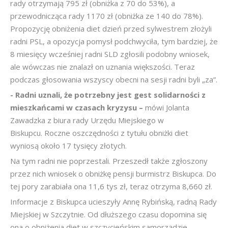
rady otrzymają 795 zł (obniżka z 70 do 53%), a
przewodnicząca rady 1170 zł (obniżka ze 140 do 78%).
Propozycję obniżenia diet dzień przed sylwestrem złożyli
radni PSL, a opozycja pomysł podchwyciła, tym bardziej, że
8 miesięcy wcześniej radni SLD zgłosili podobny wniosek,
ale wówczas nie znalazł on uznania większości. Teraz
podczas głosowania wszyscy obecni na sesji radni byli „za”.
- Radni uznali, że potrzebny jest gest solidarności z
mieszkańcami w czasach kryzysu –
mówi Jolanta
Zawadzka z biura rady Urzędu Miejskiego w
Biskupcu. Roczne oszczędności z tytułu obniżki diet
wyniosą około 17 tysięcy złotych.
Na tym radni nie poprzestali. Przeszedł także zgłoszony
przez nich wniosek o obniżkę pensji burmistrz Biskupca. Do
tej pory zarabiała ona 11,6 tys zł, teraz otrzyma 8,660 zł.
Informacje z Biskupca ucieszyły Annę Rybińską, radną Rady
Miejskiej w Szczytnie. Od dłuższego czasu dopomina się
ona o obniżenia diet w szczycieńskim samorządzie.