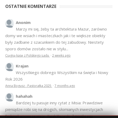
OSTATNIE KOMENTARZE
Anonim
Marzy mi się, żeby ta architektura Mazur, zarówno
domy we wsiach i miasteczkach jak i te większe obiekty
były zadbane z szacunkiem do tej zabudowy. Niestety
sporo domów zostało nie w stylu...
Ciągną kasę z Polskiego Ładu
·
2 weeks ago
Krajan
Wszystkiego dobrego Wszystkim na święta i Nowy
Rok 2026
Anna Bogusz - Pastorałka 2025
·
7 months ago
hahahah
Bardziej tu pasuje inny cytat z Misia: Prawdziwe
pieniądze robi się na drogich, słomianych inwestycjach
Podpisali umowę na wieżę - Kurek Mazurski
·
7 months ago