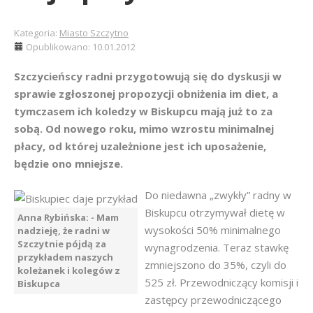
Kategoria:
Miasto Szczytno
Opublikowano: 10.01.2012
Szczycieńscy radni przygotowują się do dyskusji w
sprawie zgłoszonej propozycji obniżenia im diet, a
tymczasem ich koledzy w Biskupcu mają już to za
sobą. Od nowego roku, mimo wzrostu minimalnej
płacy, od której uzależnione jest ich uposażenie,
będzie ono mniejsze.
Do niedawna „zwykły” radny w
Biskupcu otrzymywał dietę w
Anna Rybińska: - Mam
wysokości 50% minimalnego
nadzieję, że radni w
Szczytnie pójdą za
wynagrodzenia. Teraz stawkę
przykładem naszych
zmniejszono do 35%, czyli do
koleżanek i kolegów z
525 zł. Przewodniczący komisji i
Biskupca
zastępcy przewodniczącego