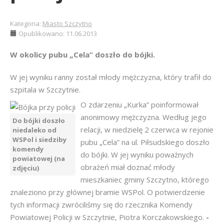
Kategoria:
Miasto Szczytno
Opublikowano: 11.06.2013
W okolicy pubu „Cela” doszło do bójki.
W jej wyniku ranny został młody mężczyzna, który trafił do
szpitala w Szczytnie.
O zdarzeniu „Kurka” poinformował
anonimowy mężczyzna. Według jego
Do bójki doszło
relacji, w niedzielę 2 czerwca w rejonie
niedaleko od
WSPol i siedziby
pubu „Cela” na ul. Piłsudskiego doszło
komendy
do bójki. W jej wyniku poważnych
powiatowej (na
obrażeń miał doznać młody
zdjęciu)
mieszkaniec gminy Szczytno, którego
znaleziono przy głównej bramie WSPol. O potwierdzenie
tych informacji zwróciliśmy się do rzecznika Komendy
Powiatowej Policji w Szczytnie, Piotra Korczakowskiego.
-