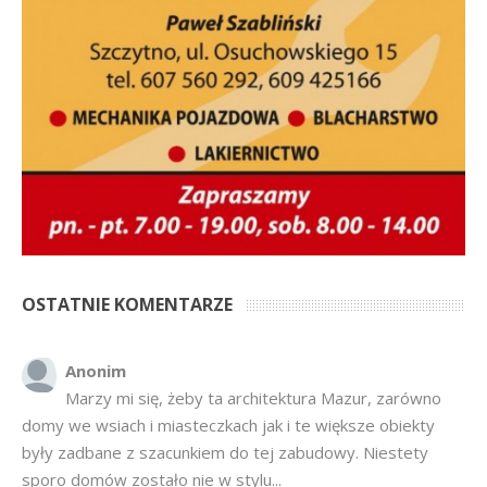
OSTATNIE KOMENTARZE
Anonim
Marzy mi się, żeby ta architektura Mazur, zarówno
domy we wsiach i miasteczkach jak i te większe obiekty
były zadbane z szacunkiem do tej zabudowy. Niestety
sporo domów zostało nie w stylu...
Ciągną kasę z Polskiego Ładu
·
2 weeks ago
Krajan
Wszystkiego dobrego Wszystkim na święta i Nowy
Rok 2026
Anna Bogusz - Pastorałka 2025
·
7 months ago
hahahah
Bardziej tu pasuje inny cytat z Misia: Prawdziwe