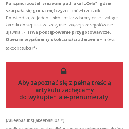
Policjanci zostali wezwani pod lokal „Cela”, gdzie
szarpała się grupa mężczyzn –
mówi rzecznik.
Potwierdza, że jeden z nich został zabrany przez załogę
karetki do szpitala w Szczytnie. Więcej szczegółów nie
ujawnia
. - Trwa postępowanie przygotowawcze.
Obecnie wyjaśniamy okoliczności zdarzenia –
mówi.
{akeebasubs !*}
Aby zapoznać się z pełną treścią
artykułu zachęcamy
do
wykupienia e-prenumeraty
.
{/akeebasubs}{akeebasubs *}
Według jednego ze świadków, sprawcą pobicia mieszkańca