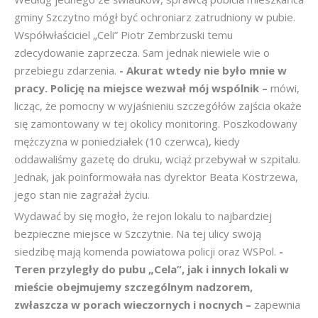
gminy Szczytno mógł być ochroniarz zatrudniony w pubie.
Współwłaściciel „Celi” Piotr Zembrzuski temu
zdecydowanie zaprzecza. Sam jednak niewiele wie o
przebiegu zdarzenia.
- Akurat wtedy nie było mnie w
pracy. Policję na miejsce wezwał mój wspólnik –
mówi,
licząc, że pomocny w wyjaśnieniu szczegółów zajścia okaże
się zamontowany w tej okolicy monitoring. Poszkodowany
mężczyzna w poniedziałek (10 czerwca), kiedy
oddawaliśmy gazetę do druku, wciąż przebywał w szpitalu.
Jednak, jak poinformowała nas dyrektor Beata Kostrzewa,
jego stan nie zagrażał życiu.
Wydawać by się mogło, że rejon lokalu to najbardziej
bezpieczne miejsce w Szczytnie. Na tej ulicy swoją
siedzibę mają komenda powiatowa policji oraz WSPol.
-
Teren przyległy do pubu „Cela”, jak i innych lokali w
mieście obejmujemy szczególnym nadzorem,
zwłaszcza w porach wieczornych i nocnych –
zapewnia