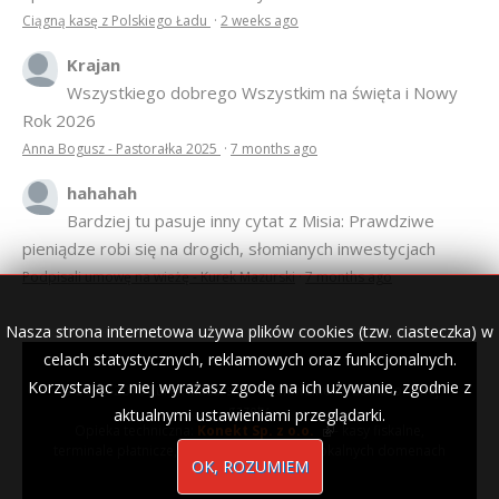
pieniądze robi się na drogich, słomianych inwestycjach
Podpisali umowę na wieżę - Kurek Mazurski
·
7 months ago
© 2007–2018 Kurek Mazurski — archiwalne wydania lokalnej
gazety.
Opieka techniczna:
Konekt Sp. z o.o.
- kasy fiskalne,
terminale płatnicze, usługi IT, wizytówki w lokalnych domenach
Nasza strona internetowa używa plików cookies (tzw. ciasteczka) w
celach statystycznych, reklamowych oraz funkcjonalnych.
Korzystając z niej wyrażasz zgodę na ich używanie, zgodnie z
aktualnymi ustawieniami przeglądarki.
OK, ROZUMIEM