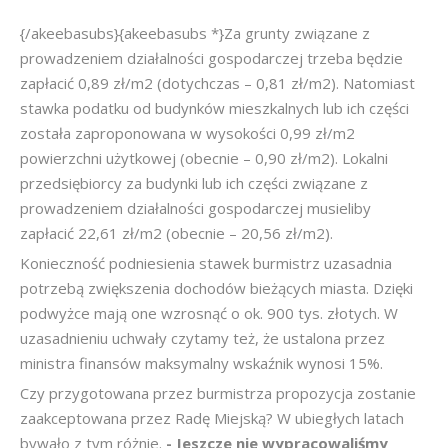
{/akeebasubs}{akeebasubs *}Za grunty związane z
prowadzeniem działalności gospodarczej trzeba będzie
zapłacić 0,89 zł/m2 (dotychczas – 0,81 zł/m2). Natomiast
stawka podatku od budynków mieszkalnych lub ich części
została zaproponowana w wysokości 0,99 zł/m2
powierzchni użytkowej (obecnie – 0,90 zł/m2). Lokalni
przedsiębiorcy za budynki lub ich części związane z
prowadzeniem działalności gospodarczej musieliby
zapłacić 22,61 zł/m2 (obecnie – 20,56 zł/m2).
Konieczność podniesienia stawek burmistrz uzasadnia
potrzebą zwiększenia dochodów bieżących miasta. Dzięki
podwyżce mają one wzrosnąć o ok. 900 tys. złotych. W
uzasadnieniu uchwały czytamy też, że ustalona przez
ministra finansów maksymalny wskaźnik wynosi 15%.
Czy przygotowana przez burmistrza propozycja zostanie
zaakceptowana przez Radę Miejską? W ubiegłych latach
bywało z tym różnie.
- Jeszcze nie wypracowaliśmy