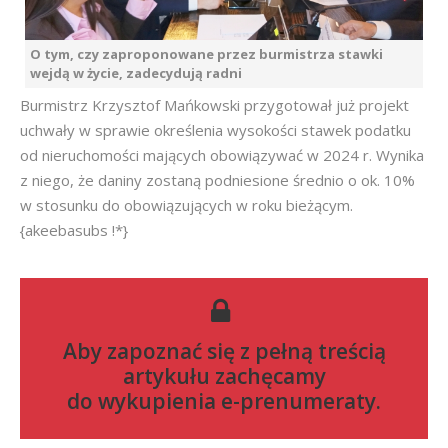
O tym, czy zaproponowane przez burmistrza stawki
wejdą w życie, zadecydują radni
Burmistrz Krzysztof Mańkowski przygotował już projekt
uchwały w sprawie określenia wysokości stawek podatku
od nieruchomości mających obowiązywać w 2024 r. Wynika
z niego, że daniny zostaną podniesione średnio o ok. 10%
w stosunku do obowiązujących w roku bieżącym.
{akeebasubs !*}
Aby zapoznać się z pełną treścią
artykułu zachęcamy
do
wykupienia e-prenumeraty
.