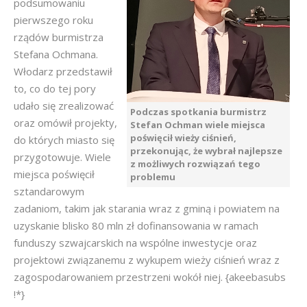
podsumowaniu
pierwszego roku
rządów burmistrza
Stefana Ochmana.
Włodarz przedstawił
to, co do tej pory
udało się zrealizować
Podczas spotkania burmistrz
oraz omówił projekty,
Stefan Ochman wiele miejsca
poświęcił wieży ciśnień,
do których miasto się
przekonując, że wybrał najlepsze
przygotowuje. Wiele
z możliwych rozwiązań tego
miejsca poświęcił
problemu
sztandarowym
zadaniom, takim jak starania wraz z gminą i powiatem na
uzyskanie blisko 80 mln zł dofinansowania w ramach
funduszy szwajcarskich na wspólne inwestycje oraz
projektowi związanemu z wykupem wieży ciśnień wraz z
zagospodarowaniem przestrzeni wokół niej. {akeebasubs
!*}