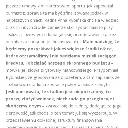
jeszcze umowy z ministerstwem sportu. Jak zapewniał
burmistrz, sprawa ta ma być sfinalizowana jednak w
najbliższych dniach. Radna Anna Rybińska chciała wiedzieć,
z jakich innych źródeł zamierza skorzystać miasto przy
realizacji inwestycji i domagała się przedstawienia przez
burmistrza sposobu jej finansowania.
- Mam nadzieję, że
będziemy pozyskiwać jakieś większe środki niż te,
które otrzymaliśmy i nie będziemy musieli zaciągać
kredytu, i obciążać naszego skromnego budżetu –
mówiła. Jej słowa zirytowały Mańkowskiego. Przypomniał
Rybińskiej, że głosowała za budżetem, a tam zapisano, że
rozbudowa stadionu zostanie pokryta m.in. z kredytu.
-
Jeśli pani uważa, że stadion jest niepotrzebny, to
proszę złożyć wniosek, niech rada go przegłosuje i
skończmy z tym –
zwracał się do radnej, dodając, że jego
cierpliwość jeśli chodzi o ten temat już się wyczerpuje. W
przedstawieniu dokładnej struktury finansowania
inwestycji wyręczył go szef rady Tomasz Łachacz. W tym