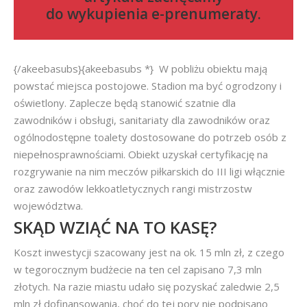
do
wykupienia e-prenumeraty
.
{/akeebasubs}{akeebasubs *} W pobliżu obiektu mają
powstać miejsca postojowe. Stadion ma być ogrodzony i
oświetlony. Zaplecze będą stanowić szatnie dla
zawodników i obsługi, sanitariaty dla zawodników oraz
ogólnodostępne toalety dostosowane do potrzeb osób z
niepełnosprawnościami. Obiekt uzyskał certyfikację na
rozgrywanie na nim meczów piłkarskich do III ligi włącznie
oraz zawodów lekkoatletycznych rangi mistrzostw
województwa.
SKĄD WZIĄĆ NA TO KASĘ?
Koszt inwestycji szacowany jest na ok. 15 mln zł, z czego
w tegorocznym budżecie na ten cel zapisano 7,3 mln
złotych. Na razie miastu udało się pozyskać zaledwie 2,5
mln zł dofinansowania, choć do tej pory nie podpisano