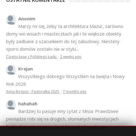
OSTATNIE KOMENTARZE
Anonim
Marzy mi się, żeby ta architektura Mazur, zarówno
domy we wsiach i miasteczkach jak i te większe obiekty
były zadbane z szacunkiem do tej zabudowy. Niestety
sporo domów zostało nie w stylu...
Ciągną kasę z Polskiego Ładu
·
2 weeks ago
Krajan
Wszystkiego dobrego Wszystkim na święta i Nowy
Rok 2026
Anna Bogusz - Pastorałka 2025
·
7 months ago
hahahah
Bardziej tu pasuje inny cytat z Misia: Prawdziwe
pieniądze robi się na drogich, słomianych inwestycjach
Podpisali umowę na wieżę - Kurek Mazurski
·
7 months ago