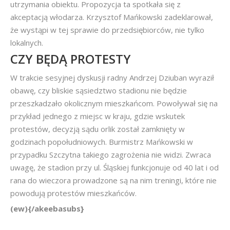
utrzymania obiektu. Propozycja ta spotkała się z
akceptacją włodarza. Krzysztof Mańkowski zadeklarował,
że wystąpi w tej sprawie do przedsiębiorców, nie tylko
lokalnych.
CZY BĘDĄ PROTESTY
W trakcie sesyjnej dyskusji radny Andrzej Dziuban wyraził
obawę, czy bliskie sąsiedztwo stadionu nie będzie
przeszkadzało okolicznym mieszkańcom. Powoływał się na
przykład jednego z miejsc w kraju, gdzie wskutek
protestów, decyzją sądu orlik został zamknięty w
godzinach popołudniowych. Burmistrz Mańkowski w
przypadku Szczytna takiego zagrożenia nie widzi. Zwraca
uwagę, że stadion przy ul. Śląskiej funkcjonuje od 40 lat i od
rana do wieczora prowadzone są na nim treningi, które nie
powodują protestów mieszkańców.
(ew){/akeebasubs}