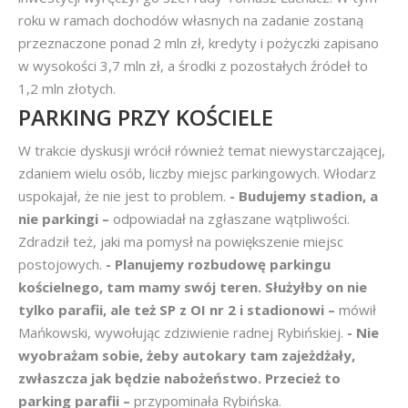
roku w ramach dochodów własnych na zadanie zostaną
przeznaczone ponad 2 mln zł, kredyty i pożyczki zapisano
w wysokości 3,7 mln zł, a środki z pozostałych źródeł to
1,2 mln złotych.
PARKING PRZY KOŚCIELE
W trakcie dyskusji wrócił również temat niewystarczającej,
zdaniem wielu osób, liczby miejsc parkingowych. Włodarz
uspokajał, że nie jest to problem.
- Budujemy stadion, a
nie parkingi –
odpowiadał na zgłaszane wątpliwości.
Zdradził też, jaki ma pomysł na powiększenie miejsc
postojowych.
- Planujemy rozbudowę parkingu
kościelnego, tam mamy swój teren. Służyłby on nie
tylko parafii, ale też SP z OI nr 2 i stadionowi –
mówił
Mańkowski, wywołując zdziwienie radnej Rybińskiej.
- Nie
wyobrażam sobie, żeby autokary tam zajeżdżały,
zwłaszcza jak będzie nabożeństwo. Przecież to
parking parafii –
przypominała Rybińska.