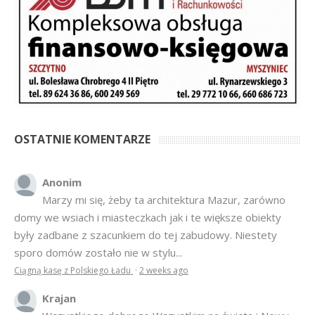
OSTATNIE KOMENTARZE
Anonim
Marzy mi się, żeby ta architektura Mazur, zarówno
domy we wsiach i miasteczkach jak i te większe obiekty
były zadbane z szacunkiem do tej zabudowy. Niestety
sporo domów zostało nie w stylu...
Ciągną kasę z Polskiego Ładu
·
2 weeks ago
Krajan