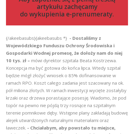
artykułu zachęcamy
do
wykupienia e-prenumeraty
.
{/akeebasubs}{akeebasubs *}
- Dostaliśmy z
Wojewódzkiego Funduszu Ochrony Środowiska i
Gospodarki Wodnej promesę, że dołoży nam do niej
10 tys. zł –
mówi dyrektor szpitala Beata Kostrzewa.
Koncepcja ma być gotowa do końca lipca. Wtedy szpital
będzie mógł złożyć wniosek o 85% dofinansowanie w
ramach RPO. Koszt całego zadania jest szacowany na ok.
pół miliona złotych. W ramach inwestycji wycięte zostałyby
krzaki oraz drzewa porastające posesję. Wiadomo, że pod
topór na pewno nie pójdą trzy rosnące na szpitalnym
terenie pomnikowe dęby. Wstępne plany zakładają budowę
alejek utwardzonych naturalnymi materiałami oraz
ławeczek.
- Chciałabym, aby powstało tu miejsce,