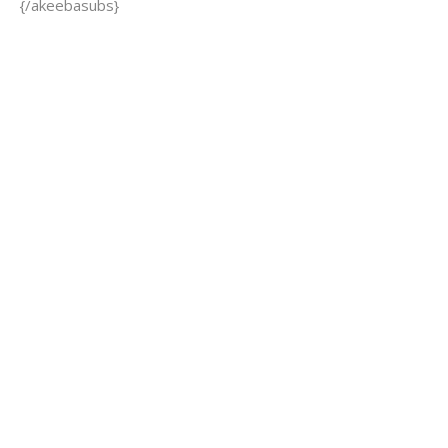
{/akeebasubs}