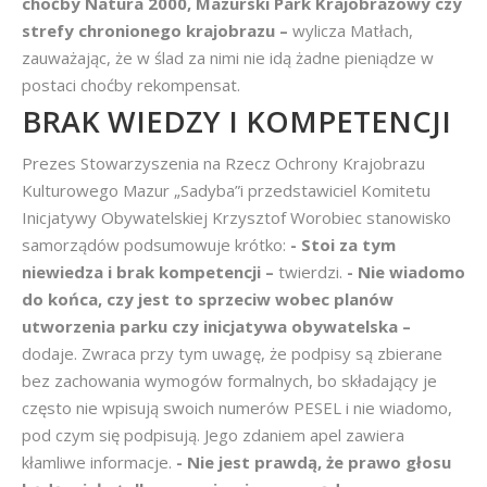
choćby Natura 2000, Mazurski Park Krajobrazowy czy
strefy chronionego krajobrazu –
wylicza Matłach,
zauważając, że w ślad za nimi nie idą żadne pieniądze w
postaci choćby rekompensat.
BRAK WIEDZY I KOMPETENCJI
Prezes Stowarzyszenia na Rzecz Ochrony Krajobrazu
Kulturowego Mazur „Sadyba”i przedstawiciel Komitetu
Inicjatywy Obywatelskiej Krzysztof Worobiec stanowisko
samorządów podsumowuje krótko:
- Stoi za tym
niewiedza i brak kompetencji –
twierdzi.
- Nie wiadomo
do końca, czy jest to sprzeciw wobec planów
utworzenia parku czy inicjatywa obywatelska –
dodaje. Zwraca przy tym uwagę, że podpisy są zbierane
bez zachowania wymogów formalnych, bo składający je
często nie wpisują swoich numerów PESEL i nie wiadomo,
pod czym się podpisują. Jego zdaniem apel zawiera
kłamliwe informacje.
- Nie jest prawdą, że prawo głosu