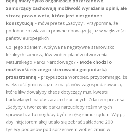
będą miały tylko organizacje pozarządowe.
Samorządy zachowają możliwość wyrażania opinii, ale
stracą prawo weta, które jest niezgodne z
konstytucją –
mówi prezes „Sadyby”. Przypomina, że
podobne rozwiązania prawne obowiązują już w większości
państw europejskich.
Co, jego zdaniem, wpływa na negatywne stanowisko
lokalnych samorządów wobec planów utworzenia
Mazurskiego Parku Narodowego?
- Może chodzi o
możliwość ręcznego sterowania gospodarką
przestrzenną –
przypuszcza Worobiec, przypominając, że
większość gmin wciąż nie ma planów zagospodarowania,
które likwidowałyby chaos dotyczący m.in. kwestii
budowlanych na obszarach chronionych. Zdaniem prezesa
„Sadyby”utworzenie parku narzuciłoby reżim w tych
sprawach, a to mogłoby być nie rękę samorządom. Wątpi,
aby inicjatorom akcji udało się zebrać zakładane 200
tysięcy podpisów pod sprzeciwem wobec zmian w