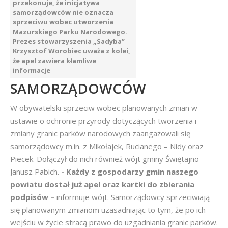
przekonuje, że inicjatywa
samorządowców nie oznacza
sprzeciwu wobec utworzenia
Mazurskiego Parku Narodowego.
Prezes stowarzyszenia „Sadyba”
Krzysztof Worobiec uważa z kolei,
że apel zawiera kłamliwe
informacje
SAMORZĄDOWCÓW
W obywatelski sprzeciw wobec planowanych zmian w
ustawie o ochronie przyrody dotyczących tworzenia i
zmiany granic parków narodowych zaangażowali się
samorządowcy m.in. z Mikołajek, Rucianego – Nidy oraz
Piecek. Dołączył do nich również wójt gminy Świętajno
Janusz Pabich.
- Każdy z gospodarzy gmin naszego
powiatu dostał już apel oraz kartki do zbierania
podpisów –
informuje wójt. Samorządowcy sprzeciwiają
się planowanym zmianom uzasadniając to tym, że po ich
wejściu w życie stracą prawo do uzgadniania granic parków.