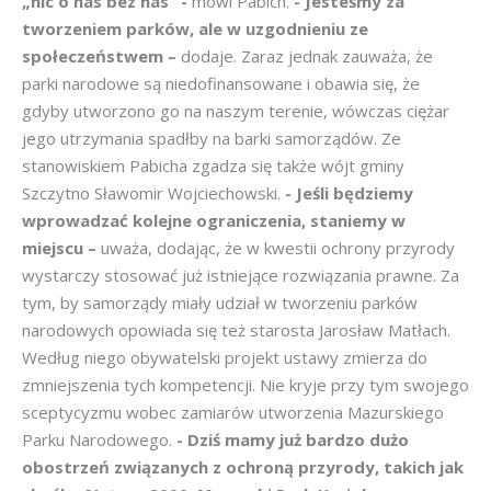
„nic o nas bez nas” -
mówi Pabich.
- Jesteśmy za
tworzeniem parków, ale w uzgodnieniu ze
społeczeństwem –
dodaje. Zaraz jednak zauważa, że
parki narodowe są niedofinansowane i obawia się, że
gdyby utworzono go na naszym terenie, wówczas ciężar
jego utrzymania spadłby na barki samorządów. Ze
stanowiskiem Pabicha zgadza się także wójt gminy
Szczytno Sławomir Wojciechowski.
- Jeśli będziemy
wprowadzać kolejne ograniczenia, staniemy w
miejscu –
uważa, dodając, że w kwestii ochrony przyrody
wystarczy stosować już istniejące rozwiązania prawne. Za
tym, by samorządy miały udział w tworzeniu parków
narodowych opowiada się też starosta Jarosław Matłach.
Według niego obywatelski projekt ustawy zmierza do
zmniejszenia tych kompetencji. Nie kryje przy tym swojego
sceptycyzmu wobec zamiarów utworzenia Mazurskiego
Parku Narodowego.
- Dziś mamy już bardzo dużo
obostrzeń związanych z ochroną przyrody, takich jak