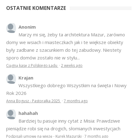
OSTATNIE KOMENTARZE
Anonim
Marzy mi się, żeby ta architektura Mazur, zarówno
domy we wsiach i miasteczkach jak i te większe obiekty
były zadbane z szacunkiem do tej zabudowy. Niestety
sporo domów zostało nie w stylu...
Ciągną kasę z Polskiego Ładu
·
2 weeks ago
Krajan
Wszystkiego dobrego Wszystkim na święta i Nowy
Rok 2026
Anna Bogusz - Pastorałka 2025
·
7 months ago
hahahah
Bardziej tu pasuje inny cytat z Misia: Prawdziwe
pieniądze robi się na drogich, słomianych inwestycjach
Podpisali umowę na wieżę - Kurek Mazurski
·
7 months ago