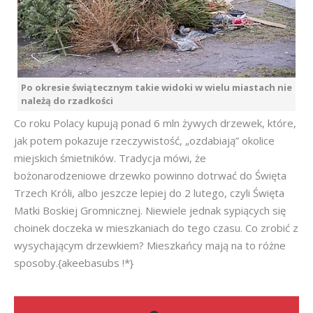
Po okresie świątecznym takie widoki w wielu miastach nie
należą do rzadkości
Co roku Polacy kupują ponad 6 mln żywych drzewek, które,
jak potem pokazuje rzeczywistość, „ozdabiają” okolice
miejskich śmietników. Tradycja mówi, że
bożonarodzeniowe drzewko powinno dotrwać do Święta
Trzech Króli, albo jeszcze lepiej do 2 lutego, czyli Święta
Matki Boskiej Gromnicznej. Niewiele jednak sypiących się
choinek doczeka w mieszkaniach do tego czasu. Co zrobić z
wysychającym drzewkiem? Mieszkańcy mają na to różne
sposoby.{akeebasubs !*}