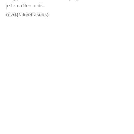
je firma Remondis.
(ew){/akeebasubs}