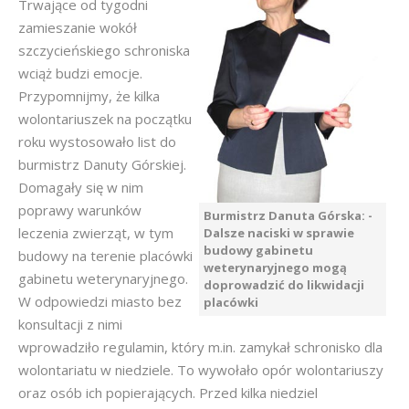
Trwające od tygodni
zamieszanie wokół
szczycieńskiego schroniska
wciąż budzi emocje.
Przypomnijmy, że kilka
wolontariuszek na początku
roku wystosowało list do
burmistrz Danuty Górskiej.
Domagały się w nim
poprawy warunków
Burmistrz Danuta Górska: -
leczenia zwierząt, w tym
Dalsze naciski w sprawie
budowy gabinetu
budowy na terenie placówki
weterynaryjnego mogą
gabinetu weterynaryjnego.
doprowadzić do likwidacji
W odpowiedzi miasto bez
placówki
konsultacji z nimi
wprowadziło regulamin, który m.in. zamykał schronisko dla
wolontariatu w niedziele. To wywołało opór wolontariuszy
oraz osób ich popierających. Przed kilka niedziel