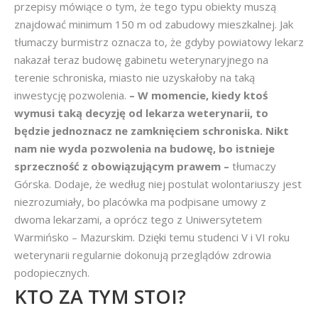
przepisy mówiące o tym, że tego typu obiekty muszą
znajdować minimum 150 m od zabudowy mieszkalnej. Jak
tłumaczy burmistrz oznacza to, że gdyby powiatowy lekarz
nakazał teraz budowę gabinetu weterynaryjnego na
terenie schroniska, miasto nie uzyskałoby na taką
inwestycję pozwolenia.
– W momencie, kiedy ktoś
wymusi taką decyzję od lekarza weterynarii, to
będzie jednoznacz
ne zamknięciem schroniska. Nikt
nam nie wyda pozwolenia na budowę, bo istnieje
sprzeczność z obowiązującym prawem –
tłumaczy
Górska. Dodaje, że według niej postulat wolontariuszy jest
niezrozumiały, bo placówka ma podpisane umowy z
dwoma lekarzami, a oprócz tego z Uniwersytetem
Warmińsko – Mazurskim. Dzięki temu studenci V i VI roku
weterynarii regularnie dokonują przeglądów zdrowia
podopiecznych.
KTO ZA TYM STOI?