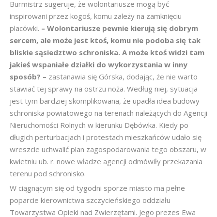
Burmistrz sugeruje, że wolontariusze mogą być
inspirowani przez kogoś, komu zależy na zamknięciu
placówki.
– Wolontariusze pewnie kierują się dobrym
sercem, ale może jest ktoś, komu nie podoba się tak
bliskie sąsiedztwo schroniska. A może ktoś widzi tam
jakieś wspaniałe działki do wykorzystania w
inny
sposób? –
zastanawia się Górska, dodając, że nie warto
stawiać tej sprawy na ostrzu noża. Według niej, sytuacja
jest tym bardziej skomplikowana, że upadła idea budowy
schroniska powiatowego na terenach należących do Agencji
Nieruchomości Rolnych w kierunku Dębówka. Kiedy po
długich perturbacjach i protestach mieszkańców udało się
wreszcie uchwalić plan zagospodarowania tego obszaru, w
kwietniu ub. r. nowe władze agencji odmówiły przekazania
terenu pod schronisko.
W ciągnącym się od tygodni sporze miasto ma pełne
poparcie kierownictwa szczycieńskiego oddziału
Towarzystwa Opieki nad Zwierzętami. Jego prezes Ewa