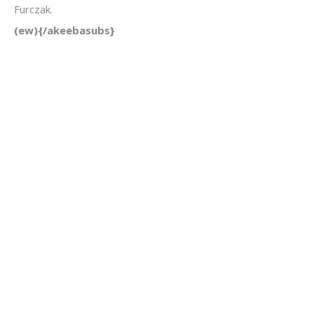
Furczak.
(ew){/akeebasubs}