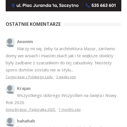
OSTATNIE KOMENTARZE
Anonim
Marzy mi się, żeby ta architektura Mazur, zarówno
domy we wsiach i miasteczkach jak i te większe obiekty
były zadbane z szacunkiem do tej zabudowy. Niestety
sporo domów zostało nie w stylu...
Ciągną kasę z Polskiego Ładu
·
2 weeks ago
Krajan
Wszystkiego dobrego Wszystkim na święta i Nowy
Rok 2026
Anna Bogusz - Pastorałka 2025
·
7 months ago
hahahah