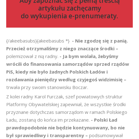
Aby zapoznać się z pełną treścią
artykułu zachęcamy
do
wykupienia e-prenumeraty
.
{/akeebasubs}{akeebasubs *}
- Nie zgodzę się z panią.
Przecież otrzymaliśmy z niego znaczące środki –
polemizował z nią radny.
- Ja bym wolała, żebyśmy
wrócili do finansowania samorządów sprzed rządów
PiS, kiedy nie było żadnych Polskich Ładów i
rozdawania pieniędzy według czyjegoś widzimisię –
trwała przy swoim stanowisku Boczar.
Z kolei radny Karol Furczak, szef powiatowych struktur
Platformy Obywatelskiej zapewniał, że wszystkie środki
przyznane dotychczas samorządom w ramach Polskiego
Ładu, zostaną do końca im przekazane.
- Polski Ład
prawdopodobnie nie będzie kontynuowany, bo nie
był sprawiedliwy i transparentny –
podsumowywał