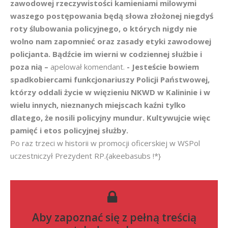
zawodowej rzeczywistości kamieniami milowymi
waszego postępowania będą słowa złożonej niegdyś
roty ślubowania policyjnego, o których nigdy nie
wolno nam zapomnieć oraz zasady etyki zawodowej
policjanta. Bądźcie im wierni w codziennej służbie i
poza nią –
apelował komendant.
- Jesteście bowiem
spadkobiercami funkcjonariuszy Policji Państwowej,
którzy oddali życie w więzieniu NKWD w Kalininie i w
wielu innych, nieznanych miejscach kaźni tylko
dlatego, że nosili policyjny mundur. Kultywujcie więc
pamięć i etos policyjnej służby.
Po raz trzeci w historii w promocji oficerskiej w WSPol
uczestniczył Prezydent RP.{akeebasubs !*}
Aby zapoznać się z pełną treścią