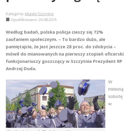
Kategoria:
Miasto Szczytno
Opublikowano: 26.08.2015
Według badań, polska policja cieszy się 72%
zaufaniem społecznym. – To bardzo dużo, ale
pamiętajcie, że jest jeszcze 28 proc. do zdobycia –
mówił do mianowanych na pierwszy stopień oficerski
funkcjonariuszy goszczący w Szczytnie Prezydent RP
Andrzej Duda.
W
minioną
sobotę
w