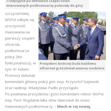
Tradycyjnie po defiladzie czapki nowo
mianowanych podkomisarzy poleciały do góry
szczycieńskiej
WSPol odbyła się
uroczystość
mianowania na
pierwszy stopień
oficerski,
podkomisarza
policji 286
funkcjonariuszy, w
Prezydent Andrzej Duda każdemu
oficerowi gratulował awansu osobiście
tym 41 kobiet.
Promocji dokonali
komendant główny policji gen. insp. Krzysztof Gajewski
oraz nadinsp. Władysław Padło przystąpiło.
Po powitaniu prezydenta i gości komendant-rektor WSPol.
insp. Piotr Bogdalski kilka słów skierował do nowo
mianowanych podkomisarzy.
- Niech w tej nowej,