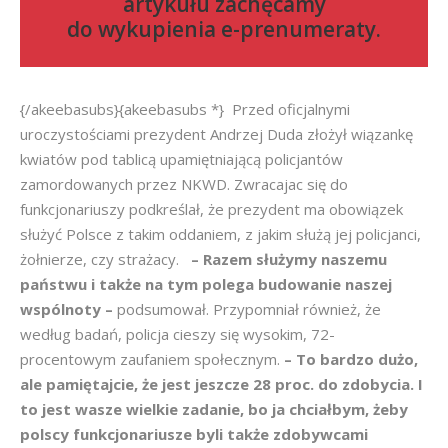
artykułu zachęcamy
do
wykupienia e-prenumeraty
.
{/akeebasubs}{akeebasubs *} Przed oficjalnymi
uroczystościami prezydent Andrzej Duda złożył wiązankę
kwiatów pod tablicą upamiętniającą policjantów
zamordowanych przez NKWD. Zwracajac się do
funkcjonariuszy podkreślał, że prezydent ma obowiązek
służyć Polsce z takim oddaniem, z jakim służą jej policjanci,
żołnierze, czy strażacy.
– Razem służymy naszemu
państwu i także na tym polega budowanie naszej
wspólnoty –
podsumował. Przypomniał również, że
według badań, policja cieszy się wysokim, 72-
procentowym zaufaniem społecznym.
– To bardzo dużo,
ale pamiętajcie, że jest jeszcze 28 proc. do zdobycia. I
to jest wasze wielkie zadanie, bo ja chciałbym, żeby
polscy funkcjonariusze byli także zdobywcami