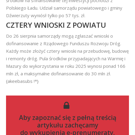
środków na sfinansowanie tej inwestycji pochodzi z
Polskiego Ładu. Udział samorządu powiatowego i gminy
Dźwierzuty wyniósł tylko po 57 tys. zł.
CZTERY WNIOSKI Z POWIATU
Do 26 sierpnia samorządy mogą zgłaszać wnioski o
dofinansowanie z Rządowego Funduszu Rozwoju Dróg.
Każdy może złożyć cztery wnioski na przebudowę, budowę
i remonty dróg. Pula środków przypadających na Warmię i
Mazury do wykorzystania w roku 2025 wynosi ponad 166
mln zł, a maksymalne dofinansowanie do 30 mln zł.
{akeebasubs !*}
Aby zapoznać się z pełną treścią
artykułu zachęcamy
do
wykupienia e-prenumeraty
.