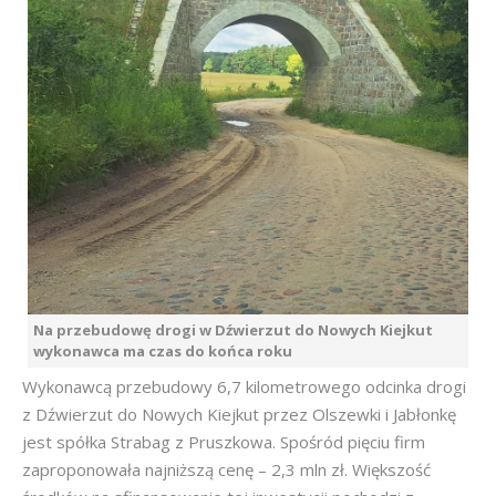
Na przebudowę drogi w Dźwierzut do Nowych Kiejkut
wykonawca ma czas do końca roku
Wykonawcą przebudowy 6,7 kilometrowego odcinka drogi
z Dźwierzut do Nowych Kiejkut przez Olszewki i Jabłonkę
jest spółka Strabag z Pruszkowa. Spośród pięciu firm
zaproponowała najniższą cenę – 2,3 mln zł. Większość