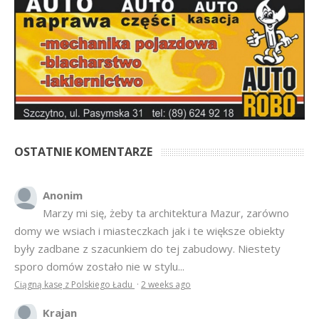
OSTATNIE KOMENTARZE
Anonim
Marzy mi się, żeby ta architektura Mazur, zarówno
domy we wsiach i miasteczkach jak i te większe obiekty
były zadbane z szacunkiem do tej zabudowy. Niestety
sporo domów zostało nie w stylu...
Ciągną kasę z Polskiego Ładu
·
2 weeks ago
Krajan