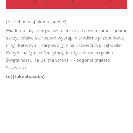
{/akeebasubs}{akeebasubs *}
Wiadomo już, że w porozumieniu z czterema samorządami
szczycieńskie starostwo wystąpi o środki na przebudowę
dróg: Kałęczyn – Targowo (gmina Dźwierzuty), Dębówko –
Kobyłocha (gmina Szczytno), Jeruty – Jeromin (gmina
Świętajno) i ulice Bartna Strona – Podgórna (miasto
Szczytno).
(o){/akeebasubs}