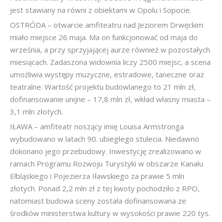
jest stawiany na równi z obiektami w Opolu i Sopocie.
OSTRÓDA – otwarcie amfiteatru nad Jeziorem Drwęckim
miało miejsce 26 maja. Ma on funkcjonować od maja do
września, a przy sprzyjającej aurze również w pozostałych
miesiącach. Zadaszona widownia liczy 2500 miejsc, a scena
umożliwia występy muzyczne, estradowe, taneczne oraz
teatralne. Wartość projektu budowlanego to 21 mln zł,
dofinansowanie unijne – 17,8 mln zł, wkład własny miasta –
3,1 mln złotych.
IŁAWA – amfiteatr noszący imię Louisa Armstronga
wybudowano w latach 90. ubiegłego stulecia. Niedawno
dokonano jego przebudowy. Inwestycję zrealizowano w
ramach Programu Rozwoju Turystyki w obszarze Kanału
Elbląskiego i Pojezierza Iławskiego za prawie 5 mln
złotych. Ponad 2,2 mln zł z tej kwoty pochodziło z RPO,
natomiast budowa sceny została dofinansowana ze
środków ministerstwa kultury w wysokości prawie 220 tys.