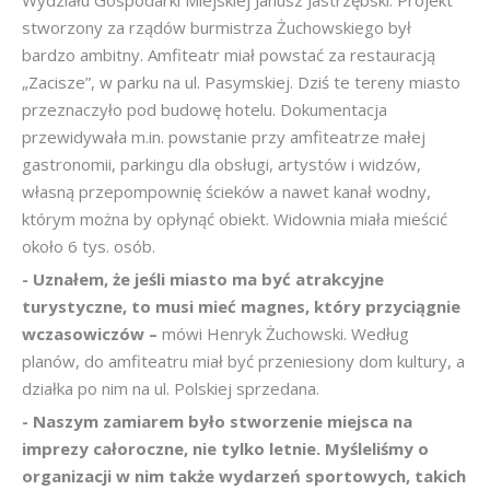
Wydziału Gospodarki Miejskiej Janusz Jastrzębski. Projekt
stworzony za rządów burmistrza Żuchowskiego był
bardzo ambitny. Amfiteatr miał powstać za restauracją
„Zacisze”, w parku na ul. Pasymskiej. Dziś te tereny miasto
przeznaczyło pod budowę hotelu. Dokumentacja
przewidywała m.in. powstanie przy amfiteatrze małej
gastronomii, parkingu dla obsługi, artystów i widzów,
własną przepompownię ścieków a nawet kanał wodny,
którym można by opłynąć obiekt. Widownia miała mieścić
około 6 tys. osób.
- Uznałem, że jeśli miasto ma być atrakcyjne
turystyczne, to musi mieć magnes, który przyciągnie
wczasowiczów –
mówi Henryk Żuchowski. Według
planów, do amfiteatru miał być przeniesiony dom kultury, a
działka po nim na ul. Polskiej sprzedana.
- Naszym zamiarem było stworzenie miejsca na
imprezy całoroczne, nie tylko letnie. Myśleliśmy o
organizacji w nim także wydarzeń sportowych, takich