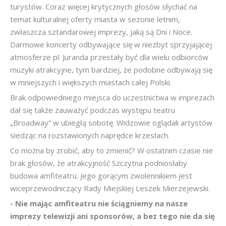
turystów. Coraz więcej krytycznych głosów słychać na
temat kulturalnej oferty miasta w sezonie letnim,
zwłaszcza sztandarowej imprezy, jaką są Dni i Noce.
Darmowe koncerty odbywające się w niezbyt sprzyjającej
atmosferze pl. Juranda przestały być dla wielu odbiorców
muzyki atrakcyjne, tym bardziej, że podobne odbywają się
w mniejszych i większych miastach całej Polski.
Brak odpowiedniego miejsca do uczestnictwa w imprezach
dał się także zauważyć podczas występu teatru
„Broadway” w ubiegłą sobotę. Widzowie oglądali artystów
siedząc na rozstawionych naprędce krzesłach.
Co można by zrobić, aby to zmienić? W ostatnim czasie nie
brak głosów, że atrakcyjność Szczytna podniosłaby
budowa amfiteatru. Jego gorącym zwolennikiem jest
wiceprzewodniczący Rady Miejskiej Leszek Mierzejewski.
- Nie mając amfiteatru nie ściągniemy na nasze
imprezy telewizji ani sponsorów, a bez tego nie da się