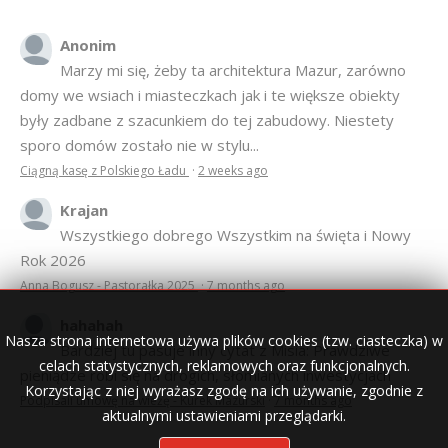
Anonim
Marzy mi się, żeby ta architektura Mazur, zarówno
domy we wsiach i miasteczkach jak i te większe obiekty
były zadbane z szacunkiem do tej zabudowy. Niestety
sporo domów zostało nie w stylu...
Ciągną kasę z Polskiego Ładu
·
2 weeks ago
Krajan
Wszystkiego dobrego Wszystkim na święta i Nowy
Rok 2026
Anna Bogusz - Pastorałka 2025
·
7 months ago
hahahah
Nasza strona internetowa używa plików cookies (tzw. ciasteczka) w
Bardziej tu pasuje inny cytat z Misia: Prawdziwe
celach statystycznych, reklamowych oraz funkcjonalnych.
pieniądze robi się na drogich, słomianych inwestycjach
Korzystając z niej wyrażasz zgodę na ich używanie, zgodnie z
Podpisali umowę na wieżę - Kurek Mazurski
·
7 months ago
aktualnymi ustawieniami przeglądarki.