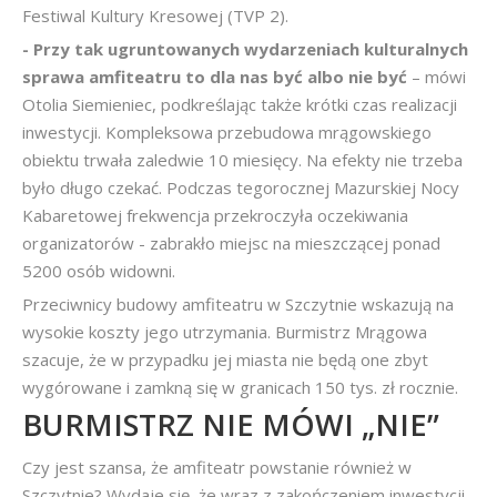
Festiwal Kultury Kresowej (TVP 2).
- Przy tak ugruntowanych wydarzeniach kulturalnych
sprawa amfiteatru to dla nas być albo nie być
– mówi
Otolia Siemieniec, podkreślając także krótki czas realizacji
inwestycji. Kompleksowa przebudowa mrągowskiego
obiektu trwała zaledwie 10 miesięcy. Na efekty nie trzeba
było długo czekać. Podczas tegorocznej Mazurskiej Nocy
Kabaretowej frekwencja przekroczyła oczekiwania
organizatorów - zabrakło miejsc na mieszczącej ponad
5200 osób widowni.
Przeciwnicy budowy amfiteatru w Szczytnie wskazują na
wysokie koszty jego utrzymania. Burmistrz Mrągowa
szacuje, że w przypadku jej miasta nie będą one zbyt
wygórowane i zamkną się w granicach 150 tys. zł rocznie.
BURMISTRZ NIE MÓWI „NIE”
Czy jest szansa, że amfiteatr powstanie również w
Szczytnie? Wydaje się, że wraz z zakończeniem inwestycji