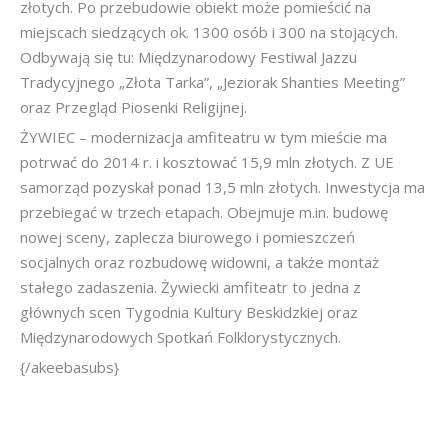
złotych. Po przebudowie obiekt może pomieścić na
miejscach siedzących ok. 1300 osób i 300 na stojących.
Odbywają się tu: Międzynarodowy Festiwal Jazzu
Tradycyjnego „Złota Tarka”, „Jeziorak Shanties Meeting”
oraz Przegląd Piosenki Religijnej.
ŻYWIEC – modernizacja amfiteatru w tym mieście ma
potrwać do 2014 r. i kosztować 15,9 mln złotych. Z UE
samorząd pozyskał ponad 13,5 mln złotych. Inwestycja ma
przebiegać w trzech etapach. Obejmuje m.in. budowę
nowej sceny, zaplecza biurowego i pomieszczeń
socjalnych oraz rozbudowę widowni, a także montaż
stałego zadaszenia. Żywiecki amfiteatr to jedna z
głównych scen Tygodnia Kultury Beskidzkiej oraz
Międzynarodowych Spotkań Folklorystycznych.
{/akeebasubs}