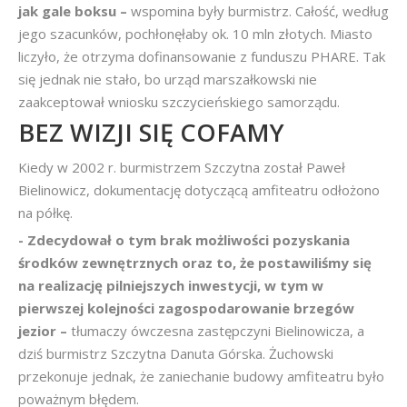
jak gale boksu –
wspomina były burmistrz. Całość, według
jego szacunków, pochłonęłaby ok. 10 mln złotych. Miasto
liczyło, że otrzyma dofinansowanie z funduszu PHARE. Tak
się jednak nie stało, bo urząd marszałkowski nie
zaakceptował wniosku szczycieńskiego samorządu.
BEZ WIZJI SIĘ COFAMY
Kiedy w 2002 r. burmistrzem Szczytna został Paweł
Bielinowicz, dokumentację dotyczącą amfiteatru odłożono
na półkę.
- Zdecydował o tym brak możliwości pozyskania
środków zewnętrznych oraz to, że postawiliśmy się
na realizację pilniejszych inwestycji, w tym w
pierwszej kolejności zagospodarowanie brzegów
jezior –
tłumaczy ówczesna zastępczyni Bielinowicza, a
dziś burmistrz Szczytna Danuta Górska. Żuchowski
przekonuje jednak, że zaniechanie budowy amfiteatru było
poważnym błędem.