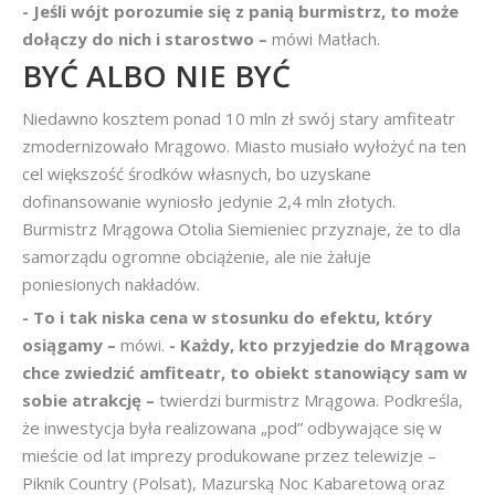
- Jeśli wójt porozumie się z panią burmistrz, to może
dołączy do nich i starostwo –
mówi Matłach.
BYĆ ALBO NIE BYĆ
Niedawno kosztem ponad 10 mln zł swój stary amfiteatr
zmodernizowało Mrągowo. Miasto musiało wyłożyć na ten
cel większość środków własnych, bo uzyskane
dofinansowanie wyniosło jedynie 2,4 mln złotych.
Burmistrz Mrągowa Otolia Siemieniec przyznaje, że to dla
samorządu ogromne obciążenie, ale nie żałuje
poniesionych nakładów.
- To i tak niska cena w stosunku do efektu, który
osiągamy –
mówi.
- Każdy, kto przyjedzie do Mrągowa
chce zwiedzić amfiteatr, to obiekt stanowiący sam w
sobie atrakcję –
twierdzi burmistrz Mrągowa. Podkreśla,
że inwestycja była realizowana „pod” odbywające się w
mieście od lat imprezy produkowane przez telewizje –
Piknik Country (Polsat), Mazurską Noc Kabaretową oraz