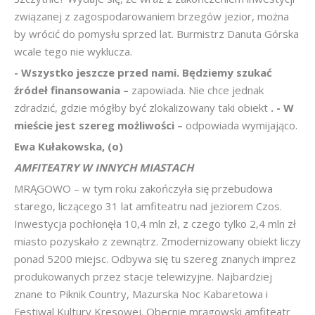
związanej z zagospodarowaniem brzegów jezior, można
by wrócić do pomysłu sprzed lat. Burmistrz Danuta Górska
wcale tego nie wyklucza.
- Wszystko jeszcze przed nami. Będziemy szukać
źródeł finansowania –
zapowiada. Nie chce jednak
zdradzić, gdzie mógłby być zlokalizowany taki obiekt
. - W
mieście jest szereg możliwości –
odpowiada wymijająco.
Ewa Kułakowska, (o)
AMFITEATRY W INNYCH MIASTACH
MRĄGOWO – w tym roku zakończyła się przebudowa
starego, liczącego 31 lat amfiteatru nad jeziorem Czos.
Inwestycja pochłonęła 10,4 mln zł, z czego tylko 2,4 mln zł
miasto pozyskało z zewnątrz. Zmodernizowany obiekt liczy
ponad 5200 miejsc. Odbywa się tu szereg znanych imprez
produkowanych przez stacje telewizyjne. Najbardziej
znane to Piknik Country, Mazurska Noc Kabaretowa i
Festiwal Kultury Kresowej. Obecnie mrągowski amfiteatr