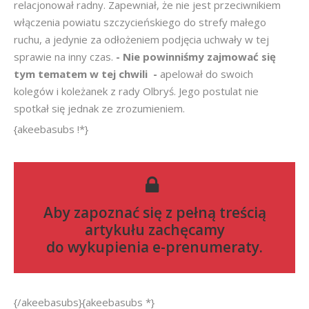
relacjonował radny. Zapewniał, że nie jest przeciwnikiem
włączenia powiatu szczycieńskiego do strefy małego
ruchu, a jedynie za odłożeniem podjęcia uchwały w tej
sprawie na inny czas.
- Nie powinniśmy zajmować się
tym tematem w tej chwili  -
apelował do swoich
kolegów i koleżanek z rady Olbryś. Jego postulat nie
spotkał się jednak ze zrozumieniem.
{akeebasubs !*}
Aby zapoznać się z pełną treścią
artykułu zachęcamy
do
wykupienia e-prenumeraty
.
{/akeebasubs}{akeebasubs *}