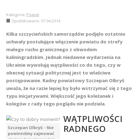
Kategoria:
Powiat
Opublikowano: 07.04.2014
Kilka szczycieńskich samorządów podjęło ostatnio
uchwały postulujące włączenie powiatu do strefy
małego ruchu granicznego z obwodem
kaliningradzkim. Jednak niedawne wydarzenia na
Ukrainie wywołują wątpliwości co do tego, czy w
obecnej sytuacji politycznej jest to właściwe
postępowanie. Radny powiatowy Szczepan Olbryś
uważa, że na razie lepiej by było wstrzymać się z tego
typu inicjatywami. Większość jego koleżanek i
kolegów z rady tego poglądu nie podziela.
WĄTPLIWOŚCI
RADNEGO
Szczepan Olbryś: - Nie
powinniśmy zajmować