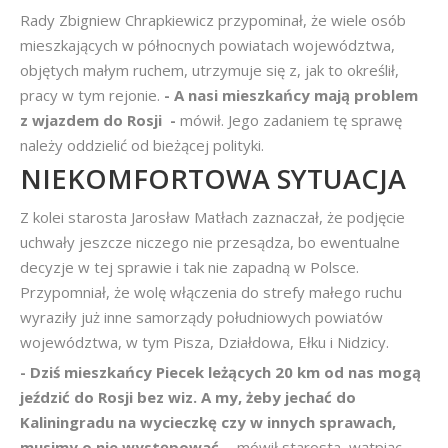
Rady Zbigniew Chrapkiewicz przypominał, że wiele osób
mieszkających w północnych powiatach województwa,
objętych małym ruchem, utrzymuje się z, jak to określił,
pracy w tym rejonie.
- A nasi mieszkańcy mają problem
z wjazdem do Rosji  -
mówił. Jego zadaniem tę sprawę
należy oddzielić od bieżącej polityki.
NIEKOMFORTOWA SYTUACJA
Z kolei starosta Jarosław Matłach zaznaczał, że podjęcie
uchwały jeszcze niczego nie przesądza, bo ewentualne
decyzje w tej sprawie i tak nie zapadną w Polsce.
Przypomniał, że wolę włączenia do strefy małego ruchu
wyraziły już inne samorządy południowych powiatów
województwa, w tym Pisza, Działdowa, Ełku i Nidzicy.
- Dziś mieszkańcy Piecek leżących 20 km od nas mogą
jeździć do Rosji bez wiz. A my, żeby jechać do
Kaliningradu na wycieczkę czy w innych sprawach,
musimy o nie występować  -
mówił starosta, wątpiąc