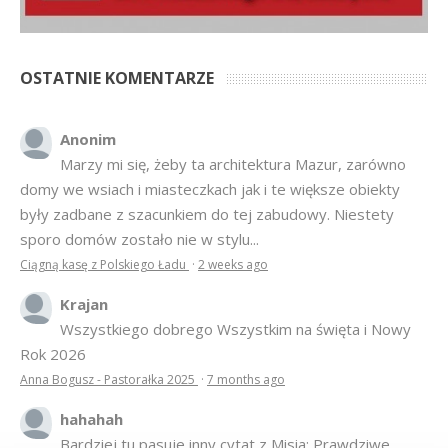
były zadbane z szacunkiem do tej zabudowy. Niestety
sporo domów zostało nie w stylu...
Ciągną kasę z Polskiego Ładu
·
2 weeks ago
Krajan
Wszystkiego dobrego Wszystkim na święta i Nowy
Rok 2026
Anna Bogusz - Pastorałka 2025
·
7 months ago
hahahah
Bardziej tu pasuje inny cytat z Misia: Prawdziwe
pieniądze robi się na drogich, słomianych inwestycjach
Podpisali umowę na wieżę - Kurek Mazurski
·
7 months ago
© 2007–2018 Kurek Mazurski — archiwalne wydania lokalnej
gazety.
Opieka techniczna:
Konekt Sp. z o.o.
- kasy fiskalne,