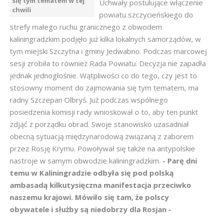
się tym tematem w tej
Uchwały postulujące włączenie
chwili
powiatu szczycieńskiego do
strefy małego ruchu granicznego z obwodem
kaliningradzkim podjęło już kilka lokalnych samorządów, w
tym miejski Szczytna i gminy Jedwabno. Podczas marcowej
sesji zrobiła to również Rada Powiatu. Decyzja nie zapadła
jednak jednogłośnie. Wątpliwości co do tego, czy jest to
stosowny moment do zajmowania się tym tematem, ma
radny Szczepan Olbryś. Już podczas wspólnego
posiedzenia komisji rady wnioskował o to, aby ten punkt
zdjąć z porządku obrad. Swoje stanowisko uzasadniał
obecną sytuacją międzynarodową związaną z zaborem
przez Rosję Krymu. Powoływał się także na antypolskie
nastroje w samym obwodzie kaliningradzkim.
- Parę dni
temu w Kaliningradzie odbyła się pod polską
ambasadą kilkutysięczna manifestacja przeciwko
naszemu krajowi. Mówiło się tam, że polscy
obywatele i służby są niedobrzy dla Rosjan -