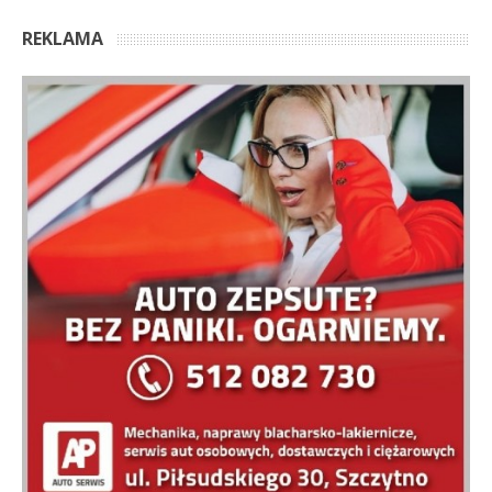
REKLAMA
OSTATNIE KOMENTARZE
Anonim
Marzy mi się, żeby ta architektura Mazur, zarówno
domy we wsiach i miasteczkach jak i te większe obiekty