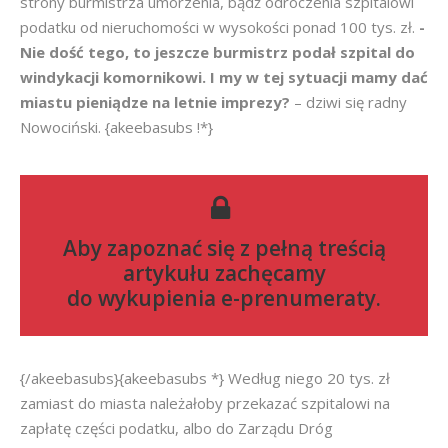
strony burmistrza umorzenia, bądź odroczenia szpitalowi
podatku od nieruchomości w wysokości ponad 100 tys. zł.
-
Nie dość tego, to jeszcze burmistrz podał szpital do
windykacji komornikowi. I my w tej sytuacji mamy dać
miastu pieniądze na letnie imprezy?
– dziwi się radny
Nowociński. {akeebasubs !*}
Aby zapoznać się z pełną treścią
artykułu zachęcamy
do
wykupienia e-prenumeraty
.
{/akeebasubs}{akeebasubs *} Według niego 20 tys. zł
zamiast do miasta należałoby przekazać szpitalowi na
zapłatę części podatku, albo do Zarządu Dróg