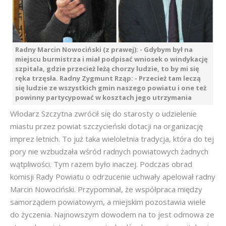
Radny Marcin Nowociński (z prawej): - Gdybym był na
miejscu burmistrza i miał podpisać wniosek o windykację
szpitala, gdzie przecież leżą chorzy ludzie, to by mi się
ręka trzęsła. Radny Zygmunt Rząp: - Przecież tam leczą
się ludzie ze wszystkich gmin naszego powiatu i one też
powinny partycypować w kosztach jego utrzymania
Włodarz Szczytna zwrócił się do starosty o udzielenie
miastu przez powiat szczycieński dotacji na organizację
imprez letnich. To już taka wieloletnia tradycja, która do tej
pory nie wzbudzała wśród radnych powiatowych żadnych
wątpliwości. Tym razem było inaczej. Podczas obrad
komisji Rady Powiatu o odrzucenie uchwały apelował radny
Marcin Nowociński. Przypominał, że współpraca między
samorządem powiatowym, a miejskim pozostawia wiele
do życzenia. Najnowszym dowodem na to jest odmowa ze