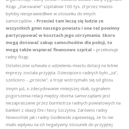
Rząp. „Darowanie” szpitalowi 100 tys. zł przez miasto
byłoby niesprawiedliwe w stosunku do innych
samorządów.
- Przecież tam leczą się ludzie ze
wszystkich gmin naszego powiatu i one też powinny
partycypować w kosztach jego utrzymania. Skoro
mogą dotować zakup samochodów dla policji, to
mogą także wspierać finansowo szpital –
przekonuje
radny Rząp.
Ostatecznie uchwała o udzieleniu miastu dotacji na letnie
imprezy została przyjęta. Dziesięcioro radnych było „za”,
sześcioro - „przeciw”, a troje wstrzymało się od głosu.
Innym już, o zdecydowanie mniejszej skali, sygnałem
pogorszenia relacji między oboma samorządami jest
niezapraszanie przez burmistrza radnych powiatowych na
bankiet z okazji Dni i Nocy Szczytna. Zarówno radny
Nowociński jak i radny Godlewski zapewniają, że to nie
miało wpływu na ich negatywny stosunek do przyjętej