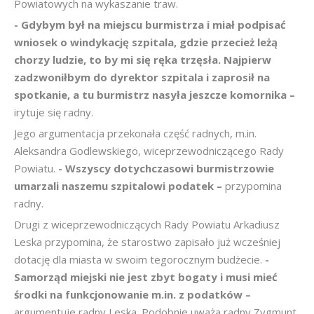
Powiatowych na wykaszanie traw.
- Gdybym był na miejscu burmistrza i miał podpisać
wniosek o windykację szpitala, gdzie przecież leżą
chorzy ludzie, to by mi się ręka trzęsła. Najpierw
zadzwoniłbym do dyrektor szpitala i zaprosił na
spotkanie, a tu burmistrz nasyła jeszcze komornika –
irytuje się radny.
Jego argumentacja przekonała część radnych, m.in.
Aleksandra Godlewskiego, wiceprzewodniczącego Rady
Powiatu.
- Wszyscy dotychczasowi burmistrzowie
umarzali naszemu szpitalowi podatek –
przypomina
radny.
Drugi z wiceprzewodniczących Rady Powiatu Arkadiusz
Leska przypomina, że starostwo zapisało już wcześniej
dotację dla miasta w swoim tegorocznym budżecie.
-
Samorząd miejski nie jest zbyt bogaty i musi mieć
środki na funkcjonowanie m.in. z podatków –
argumentuje radny Leska. Podobnie uważa radny Zygmunt