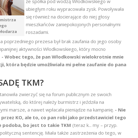
że spółka pod wodzą Włodkowskiego w
ubiegłym roku wypracowała zysk. Powoływała
się również na docierające do niej głosy
rmistrza
mieszkańców zaniepokojonych personalnymi
jego
włodarza
roszadami.
 poprzedniego prezesa był brak zaufania do jego osoby
ampanijnej aktywności Włodkowskiego, który mocno
.
- Wobec tego, że pan Włodkowski wielokrotnie mnie
cji, która będzie umożliwiała mi pełne zaufanie do pana
ASADĘ TKM?
stanowiła zwierzyć się na forum publicznym ze swoich
watelską, do której należy burmistrz i jeździła na
ymi marsze, a nawet wpłacała pieniądze na kampanię.
- Nie
rzez KO, ale to, co pan robi jako przedstawiciel tego
e podoba, bo jest to takie TKM
(teraz k... my – przyp.
 polityczną sentencję. Miała także zastrzeżenia do tego, w