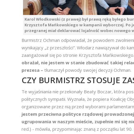
Karol Włodkowski (z prawej) był prawą ręką byłego bu
Krzysztofa Mańkowskiego w kampanii wyborczej. Po 
przegranej miał deklarować lojalność wobec nowego 
Burmistrz Ochman odpowiadał, że powodem zwolnienia
wynikający „z przeszłości”. Włodarz nawiązywał do k
zaangażował się po stronie Krzysztofa Mańkowskiego
obrażał, nie jestem w stanie zbudować takiej rela
prezesa –
tłumaczył powody swojej decyzji Ochman.
CZY BURMISTRZ STOSUJE Z
Te wyjaśniania nie przekonały Beaty Boczar, która po
politycznych sympatii. Wyznała, że popiera Koalicję Oby
organizowane przez nią przed wyborami parlamentarn
jestem przeciwna polityce rządowej prowadzonej p
ugrupowania w naszym mieście, zupełnie mi się ni
red.) - mówiła, przypominając znaną z początku lat 90.