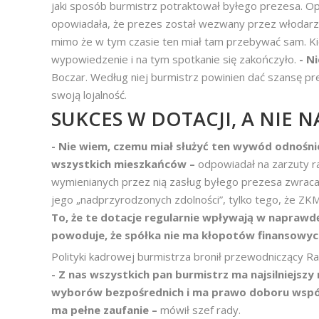
jaki sposób burmistrz potraktował byłego prezesa. Opi
opowiadała, że prezes został wezwany przez włodarza
mimo że w tym czasie ten miał tam przebywać sam. Kie
wypowiedzenie i na tym spotkanie się zakończyło.
- N
Boczar. Według niej burmistrz powinien dać szansę p
swoją lojalność.
SUKCES W DOTACJI, A NI
- Nie wiem, czemu miał służyć ten wywód odnośnie 
wszystkich mieszkańców –
odpowiadał na zarzuty 
wymienianych przez nią zasług byłego prezesa zwracał
jego „nadprzyrodzonych zdolności”, tylko tego, że ZK
To, że te dotacje regularnie wpływają w naprawd
powoduje, że spółka nie ma kłopotów finansowyc
Polityki kadrowej burmistrza bronił przewodniczący Ra
- Z nas wszystkich pan burmistrz ma najsilniejsz
wyborów bezpośrednich i ma prawo doboru wspó
ma pełne zaufanie –
mówił szef rady.