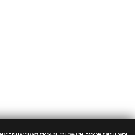
jąc z niej wyrażasz zgodę na ich używanie, zgodnie z aktualnymi