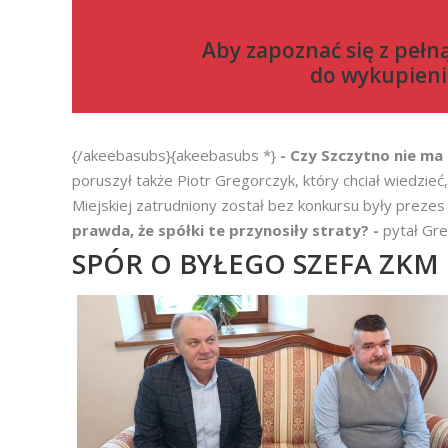
Aby zapoznać się z pełn
do
wykupieni
{/akeebasubs}{akeebasubs *}
- Czy Szczytno nie m
poruszył także Piotr Gregorczyk, który chciał wiedzie
Miejskiej zatrudniony został bez konkursu były preze
prawda, że spółki te przynosiły straty? -
pytał Gre
SPÓR O BYŁEGO SZEFA ZKM