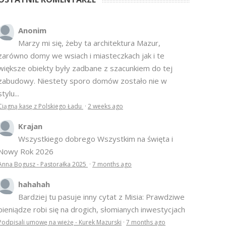
Anonim
Marzy mi się, żeby ta architektura Mazur,
zarówno domy we wsiach i miasteczkach jak i te
większe obiekty były zadbane z szacunkiem do tej
zabudowy. Niestety sporo domów zostało nie w
stylu...
Ciągną kasę z Polskiego Ładu
·
2 weeks ago
Krajan
Wszystkiego dobrego Wszystkim na święta i
Nowy Rok 2026
Anna Bogusz - Pastorałka 2025
·
7 months ago
hahahah
Bardziej tu pasuje inny cytat z Misia: Prawdziwe
pieniądze robi się na drogich, słomianych inwestycjach
Podpisali umowę na wieżę - Kurek Mazurski
·
7 months ago