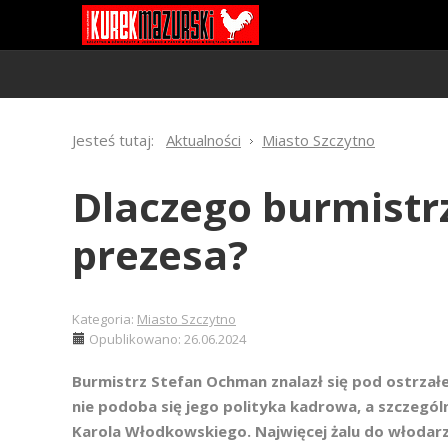
Jesteś tutaj:
Aktualności
Miasto Szczytno
Dlaczego burmistrz
prezesa?
Kategoria:
Miasto Szczytno
Opublikowano: 26.06.2024
Burmistrz Stefan Ochman znalazł się pod ostrza
nie podoba się jego polityka kadrowa, a szczegól
Karola Włodkowskiego. Najwięcej żalu do włodarza