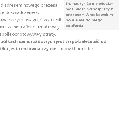
tłumaczył, że nie widział
 pod adresem nowego prezesa
możliwości współpracy z
uże doświadczenie w
prezesem Włodkowskim,
jwiększych osiągnięć wymienił
bo nie ma do niego
zaufania
u. Za nietrafione uznał uwagi
spółki odnotowywały straty.
spółkach samorządowych jest współzależność od
półka jest rentowna czy nie –
mówił burmistrz.