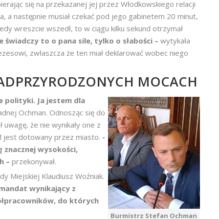
erając się na przekazanej jej przez Włodkowskiego relacji
, a następnie musiał czekać pod jego gabinetem 20 minut,
dy wreszcie wszedł, to w ciągu kilku sekund otrzymał
ie świadczy to o pana sile, tylko o słabości –
wytykała
rezesowi, zwłaszcza że ten miał deklarować wobec niego
E NADPRZYRODZONYCH MOCACH
polityki. Ja jestem dla
radnej Ochman. Odnosząc się do
 uwagę, że nie wynikały one z
M jest dotowany przez miasto.
-
ę znacznej wysokości,
h –
przekonywał.
dy Miejskiej Klaudiusz Woźniak.
y mandat wynikający z
łpracowników, do których
Burmistrz Stefan Ochman