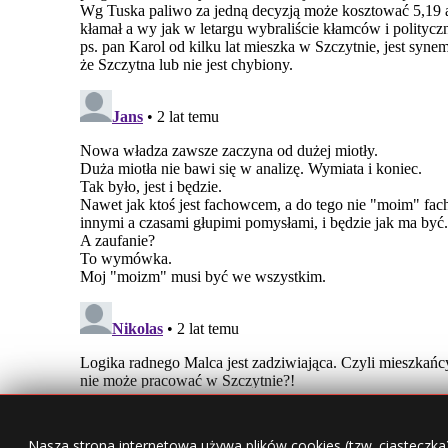
Nasza strona internetowa używa plików cookies (tzw. ciasteczka