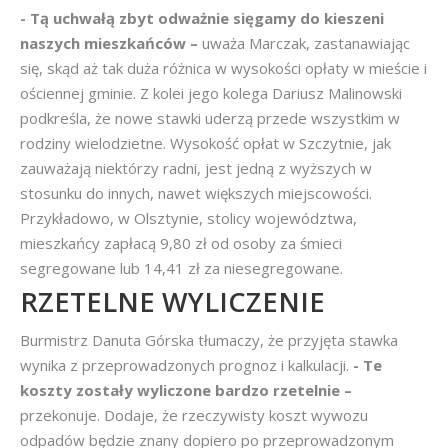
- Tą uchwałą zbyt odważnie sięgamy do kieszeni
naszych mieszkańców –
uważa Marczak, zastanawiając
się, skąd aż tak duża różnica w wysokości opłaty w mieście i
ościennej gminie. Z kolei jego kolega Dariusz Malinowski
podkreśla, że nowe stawki uderzą przede wszystkim w
rodziny wielodzietne. Wysokość opłat w Szczytnie, jak
zauważają niektórzy radni, jest jedną z wyższych w
stosunku do innych, nawet większych miejscowości.
Przykładowo, w Olsztynie, stolicy województwa,
mieszkańcy zapłacą 9,80 zł od osoby za śmieci
segregowane lub 14,41 zł za niesegregowane.
RZETELNE WYLICZENIE
Burmistrz Danuta Górska tłumaczy, że przyjęta stawka
wynika z przeprowadzonych prognoz i kalkulacji.
- Te
koszty zostały wyliczone bardzo rzetelnie –
przekonuje. Dodaje, że rzeczywisty koszt wywozu
odpadów będzie znany dopiero po przeprowadzonym