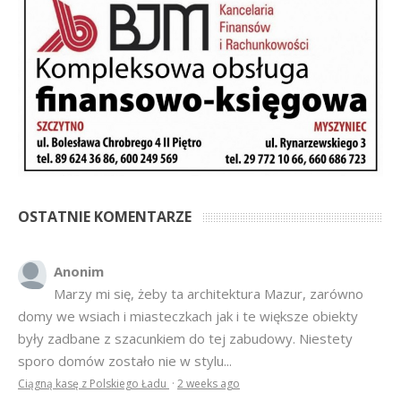
OSTATNIE KOMENTARZE
Anonim
Marzy mi się, żeby ta architektura Mazur, zarówno
domy we wsiach i miasteczkach jak i te większe obiekty
były zadbane z szacunkiem do tej zabudowy. Niestety
sporo domów zostało nie w stylu...
Ciągną kasę z Polskiego Ładu
·
2 weeks ago