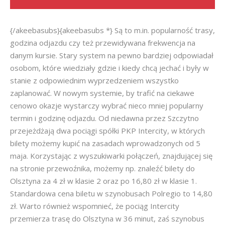
{/akeebasubs}{akeebasubs *} Są to m.in. popularność trasy,
godzina odjazdu czy też przewidywana frekwencja na
danym kursie. Stary system na pewno bardziej odpowiadał
osobom, które wiedziały gdzie i kiedy chcą jechać i były w
stanie z odpowiednim wyprzedzeniem wszystko
zaplanować. W nowym systemie, by trafić na ciekawe
cenowo okazje wystarczy wybrać nieco mniej popularny
termin i godzinę odjazdu. Od niedawna przez Szczytno
przejeżdżają dwa pociągi spółki PKP Intercity, w których
bilety możemy kupić na zasadach wprowadzonych od 5
maja. Korzystając z wyszukiwarki połączeń, znajdującej się
na stronie przewoźnika, możemy np. znaleźć bilety do
Olsztyna za 4 zł w klasie 2 oraz po 16,80 zł w klasie 1.
Standardowa cena biletu w szynobusach Polregio to 14,80
zł. Warto również wspomnieć, że pociąg Intercity
przemierza trasę do Olsztyna w 36 minut, zaś szynobus