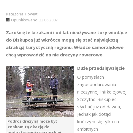
Kategoria:
Powiat
Opublikowano: 23.06.2007
Zarośnięte krzakami i od lat nieużywane tory wiodące
do Biskupca już wkrótce mogą się stać największą
atrakcją turystyczną regionu. Władze samorządowe
chcą wprowadzić na nie drezyny rowerowe.
Duże przedsięwzięcie
O pomysłach
zagospodarowania
nieczynnej linii kolejowej
Szczytno-Biskupiec
słychać już od dawna,
jednak jak dotąd
Podróż drezyną może być
kończyło się tylko na
znakomitą okazją do
ambitnych
podpatrywania mazurskiej