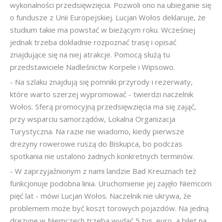
wykonalności przedsięwzięcia. Pozwoli ono na ubieganie się
o fundusze z Unii Europejskiej. Lucjan Wołos deklaruje, że
studium takie ma powstać w bieżącym roku. Wcześniej
jednak trzeba dokładnie rozpoznać trasę i opisać
znajdujące się na niej atrakcje. Pomocą służą tu
przedstawiciele Nadleśnictw Korpele i Wipsowo.
- Na szlaku znajdują się pomniki przyrody i rezerwaty,
które warto szerzej wypromować - twierdzi naczelnik
Wołos. Sferą promocyjną przedsięwzięcia ma się zająć,
przy wsparciu samorządów, Lokalna Organizacja
Turystyczna. Na razie nie wiadomo, kiedy pierwsze
drezyny rowerowe ruszą do Biskupca, bo podczas
spotkania nie ustalono żadnych konkretnych terminów.
- W zaprzyjaźnionym z nami landzie Bad Kreuznach też
funkcjonuje podobna linia. Uruchomienie jej zajęło Niemcom
pięć lat - mówi Lucjan Wołos. Naczelnik nie ukrywa, że
problemem może być koszt torowych pojazdów. Na jedną
drezynę w Niemczech trzeba wydać 5 tys. euro, a bilet na