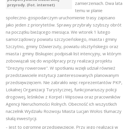
zamierzeniach. Dwa lata
przyrody. (Fot. internet)
temu w planie
społeczno-gospodarczym uruchomienie trasy zapisano
jako jeden z priorytetów. Sprawy przybrały szybszy obrót
na początku bieżącego miesiąca. We wtorek 1 lutego
samorządowcy powiatu szczycieńskiego, miasta i gminy
Szczytno, gminy Dźwierzuty, powiatu olsztyńskiego oraz
miasta i gminy Biskupiec podpisali list intencyjny, w którym
zobowiązali się do współpracy przy realizacji projektu
"Drezyny rowerowe". W spotkaniu wzięli udział również
przedstawiciele instytucji zainteresowanych planowanym
przedsięwzięciem. Nie zabrakło więc reprezentantów PKP,
Lokalnej Organizacji Turystycznej, funkcjonariuszy policji
drogowej, leśników z Korpel i Wipsowa oraz pracowników
Agencji Nieruchomości Rolnych. Obecność ich wszystkich
naczelnik Wydziału Rozwoju Miasta Lucjan Wołos tłumaczy
skalą inwestycji.
- Jest to ogromne przedsięwzięcie. Przy jego realizacji w