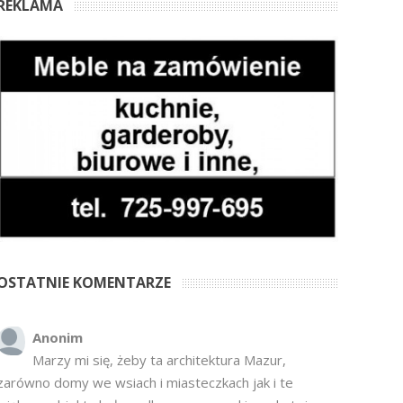
REKLAMA
OSTATNIE KOMENTARZE
Anonim
Marzy mi się, żeby ta architektura Mazur,
zarówno domy we wsiach i miasteczkach jak i te