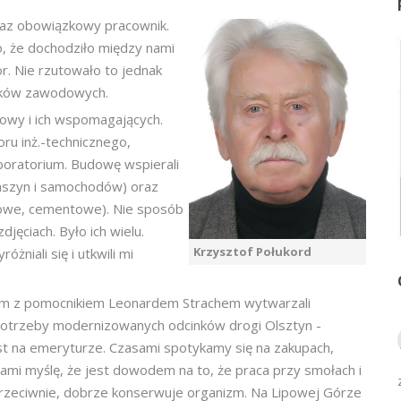
oraz obowiązkowy pracownik.
ło, że dochodziło między nami
r. Nie rzutowało to jednak
zków zawodowych.
owy i ich wspomagających.
ru inż.-technicznego,
boratorium. Budowę wspierali
aszyn i samochodów) oraz
towe, cementowe). Nie sposób
jęciach. Było ich wielu.
Krzysztof Połukord
żniali się i utkwili mi
em z pomocnikiem Leonardem Strachem wytwarzali
potrzeby modernizowanych odcinków drogi Olsztyn -
est na emeryturze. Czasami spotykamy się na zakupach,
sami myślę, że jest dowodem na to, że praca przy smołach i
 przeciwnie, dobrze konserwuje organizm. Na Lipowej Górze