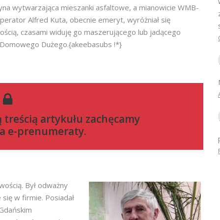
yna wytwarzająca mieszanki asfaltowe, a mianowicie WMB-
operator Alfred Kuta, obecnie emeryt, wyróżniał się
tością, czasami widuję go maszerującego lub jadącego
 Domowego Dużego.{akeebasubs !*}
ą treścią artykułu zachęcamy
a e-prenumeraty
.
ciwością. Był odważny
ię w firmie. Posiadał
 Gdańskim