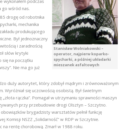
cie wykonałem podczas
ma go wśród nas.
85 drogę od robotnika
ycharki, mechanika
zakładu produkującego
iczne. Był jednoznaczny
witością i zaradnością
Stanisław Wolniakowski –
ł słów krytyki
operator, najpierw koparko-
spycharki, a później układarki
o się na początku
mieszanek asfaltowych
iszy”. Nie ma go już
dzo duży autorytet, który zdobył mądrym i zrównoważonym
 Wyróżniał się uczciwością osobistą. Był świetnym
ę „złota rączka”. Pomagał w utrzymaniu sprawności maszyn
żywanych przy przebudowie drogi Olsztyn – Szczytno.
 obowiązków brygadzisty warsztatów pełnił funkcję
j Komisji NSZZ „Solidarność” w RDP w Szczytnie.
c na rentę chorobową. Zmarł w 1988 roku.