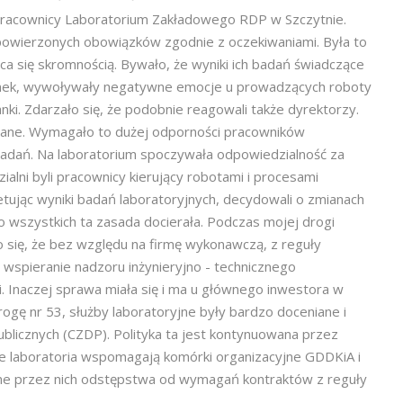
pracownicy Laboratorium Zakładowego RDP w Szczytnie.
powierzonych obowiązków zgodnie z oczekiwaniami. Była to
 się skromnością. Bywało, że wyniki ich badań świadczące
szanek, wywoływały negatywne emocje u prowadzących roboty
ki. Zdarzało się, że podobnie reagowali także dyrektorzy.
dziane. Wymagało to dużej odporności pracowników
 badań. Na laboratorium spoczywała odpowiedzialność za
alni byli pracownicy kierujący robotami i procesami
etując wyniki badań laboratoryjnych, decydowali o zmianach
 wszystkich ta zasada docierała. Podczas mojej drogi
się, że bez względu na firmę wykonawczą, z reguły
 wspieranie nadzoru inżynieryjno - technicznego
Inaczej sprawa miała się i ma u głównego inwestora w
ogę nr 53, służby laboratoryjne były bardzo doceniane i
licznych (CZDP). Polityka ta jest kontynuowana przez
e laboratoria wspomagają komórki organizacyjne GDDKiA i
zone przez nich odstępstwa od wymagań kontraktów z reguły