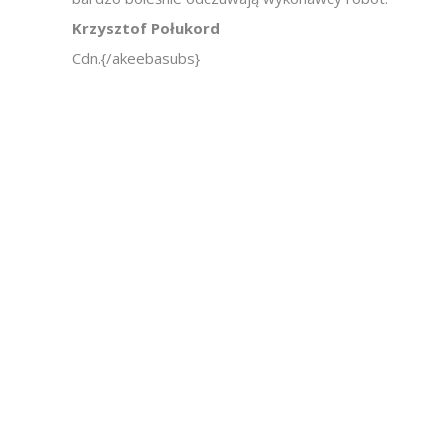
Krzysztof Połukord
Cdn.{/akeebasubs}