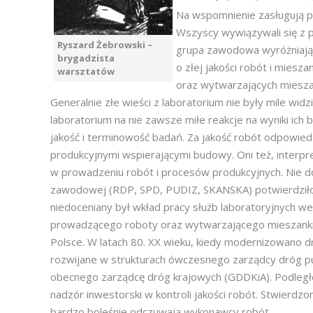
Na wspomnienie zasługują 
Wszyscy wywiązywali się z 
Ryszard Żebrowski –
grupa zawodowa wyróżniająca
brygadzista
o złej jakości robót i mie
warsztatów
oraz wytwarzających mieszan
Generalnie złe wieści z laboratorium nie były mile wi
laboratorium na nie zawsze miłe reakcje na wyniki ich
jakość i terminowość badań. Za jakość robót odpowiedzi
produkcyjnymi wspierającymi budowy. Oni też, interpr
w prowadzeniu robót i procesów produkcyjnych. Nie do
zawodowej (RDP, SPD, PUDIZ, SKANSKA) potwierdziło 
niedoceniany był wkład pracy służb laboratoryjnych we
prowadzącego roboty oraz wytwarzającego mieszanki. 
Polsce. W latach 80. XX wieku, kiedy modernizowano dr
rozwijane w strukturach ówczesnego zarządcy dróg pub
obecnego zarządcę dróg krajowych (GDDKiA). Podległ
nadzór inwestorski w kontroli jakości robót. Stwierd
bardzo boleśnie odczuwają wykonawcy robót.