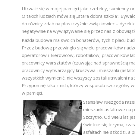
Utrwalił się w mojej pamięci jako rzetelny, sumienny 
O takich ludziach mówi się „stara dobra szkoła”. Bywa
do różnicy zdań na płaszczyźnie związkowiec – dyrekto
negatywnie na wywiązywanie się przez nas z obowią
Każda budowa ma swoich bohaterów, tych z placu bud
Przez budowę przewinęło się wielu pracowników nadzo
operatorów i kierowców, robotników, pracowników la
pracownicy warsztatów (czuwając nad sprawnością m
pracownicy wytwarzający kruszywa i mieszanki (asfal
wszystkich wymienić, nie wszyscy zostali utrwaleni na zd
Przypomnę kilku z nich, którzy w sposób szczególny wyró
w pamięci.
Stanisław Niezgoda raz
mieszanki asfaltowe na 
Szczytno. Od wielu lat j
świetnie się trzyma, cza
asfaltach nie szkodzi, a