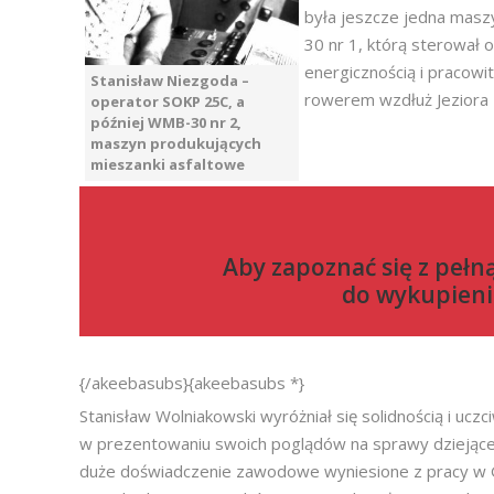
była jeszcze jedna masz
30 nr 1, którą sterował 
energicznością i pracowi
Stanisław Niezgoda –
rowerem wzdłuż Jeziora
operator SOKP 25C, a
później WMB-30 nr 2,
maszyn produkujących
mieszanki asfaltowe
Aby zapoznać się z pełn
do
wykupieni
{/akeebasubs}{akeebasubs *}
Stanisław Wolniakowski wyróżniał się solidnością i ucz
w prezentowaniu swoich poglądów na sprawy dziejące s
duże doświadczenie zawodowe wyniesione z pracy w