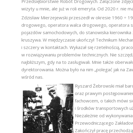
Przedsiębiorstwie Robót Drogowych. Załączone zdję
wizyty u mnie, ale już w roli emeryta. Od 2020 r. nie 
Zdzisław Mierzejewski przeszedł w okresie 1960 ÷ 19
drogowego, operatora walca drogowego, operatora sp
pojazdów samochodowych, do stanowiska kierownika 
kruszywa. W międzyczasie ukończył Technikum Mechan
i szczery w kontaktach. Wykazał się rzetelnością, praco
w rozwiązywaniu problemów technicznych. Nie szczędzi
najbliższym, gdy na to zasługiwali. Mnie także oberwał
dyrektorowania. Można było na nim „polegać jak na Zaw
wśród nas.
Ryszard Żebrowski miał bar
oraz prawym postępowaniem.
fachowcem, o takich mówi si
i środków transportowych u
Niezależnie od wykonywania
Przewodniczącego Zakładowe
Zakończył pracę przechodzą