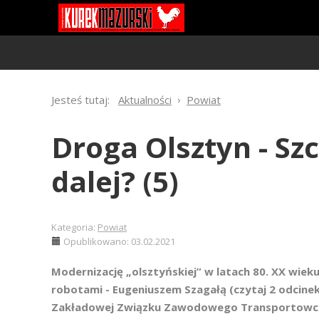
Jesteś tutaj:
Aktualności
Powiat
Droga Olsztyn - Sz
dalej? (5)
Kategoria:
Powiat
Opublikowano: 03.02.2021
Modernizację „olsztyńskiej” w latach 80. XX wie
robotami - Eugeniuszem Szagałą (czytaj 2 odcinek
Zakładowej Związku Zawodowego Transportowcó