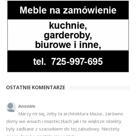
OSTATNIE KOMENTARZE
Anonim
Marzy mi się, żeby ta architektura Mazur, zarówno
domy we wsiach i miasteczkach jak i te większe obiekty
były zadbane z szacunkiem do tej zabudowy. Niestety