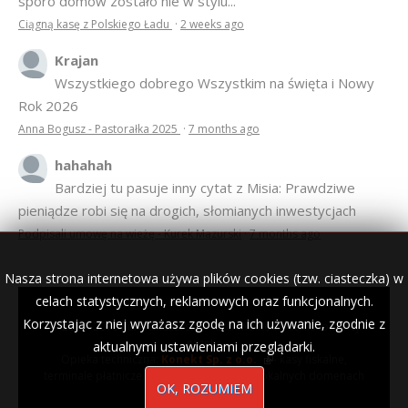
sporo domów zostało nie w stylu...
Ciągną kasę z Polskiego Ładu
·
2 weeks ago
Krajan
Wszystkiego dobrego Wszystkim na święta i Nowy
Rok 2026
Anna Bogusz - Pastorałka 2025
·
7 months ago
hahahah
Bardziej tu pasuje inny cytat z Misia: Prawdziwe
pieniądze robi się na drogich, słomianych inwestycjach
Podpisali umowę na wieżę - Kurek Mazurski
·
7 months ago
Nasza strona internetowa używa plików cookies (tzw. ciasteczka) w
celach statystycznych, reklamowych oraz funkcjonalnych.
Korzystając z niej wyrażasz zgodę na ich używanie, zgodnie z
© 2007–2018 Kurek Mazurski — archiwalne wydania lokalnej
gazety.
aktualnymi ustawieniami przeglądarki.
Opieka techniczna:
Konekt Sp. z o.o.
- kasy fiskalne,
terminale płatnicze, usługi IT, wizytówki w lokalnych domenach
OK, ROZUMIEM