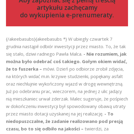
Aby zapoznać się z pełną treścią
artykułu zachęcamy
do
wykupienia e-prenumeraty
.
{/akeebasubs}{akeebasubs *} W ubiegły czwartek 7
grudnia nastąpił odbiór inwestycji przez miasto. To, że tak
się stało, dziwi radnego Pawła Malca.
- Nie rozumiem, jak
można było odebrać coś takiego. Gołym okiem widać,
że to fuszerka –
mówi. Dzień po odbiorze zrobił zdjęcia,
na których widać m.in. krzywe studzienki, popękany asfalt
oraz niechlujnie wykończony wjazd w drogę wewnętrzną.
Już po odebraniu prac, wieczorem, na jednej z ulic jadący
nią mieszkaniec urwał zderzak. Malec sugeruje, że pośpiech
w dokończeniu inwestycji był spowodowany obawą utraty
przez miasto dotacji uzyskanej na jej realizację.
- To
niedopuszczalne, że zadanie realizowano pod presją
czasu, bo to się odbiło na jakości –
twierdzi, za