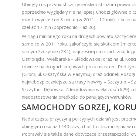
Ubiegły rok przyniósł szczycieńskim stróżom prawa ta
poprzednio wyglądały nie najlepiej. Chodzi głównie o 
miasta wyniósł on 8 minut (w 2011 – 12 min), z kolei 
czekać 17 min (poprzednio – aż 26).
W ciągu minionego roku na drogach powiatu szczycie
samo co w 2011 roku, zakończyło się skutkiem śmiert
samym Szczytnie (234), najczęściej na ulicach znajdują
Ostrołęcka, Wielbarska – Skłodowskiej oraz na ul. Kości
również na drogach krajowych poza miastem. Pod tym 
(Grom, ul. Olsztyńska w Pasymiu) oraz odcinek Rozogi
najniebezpieczniejsze są trasy Nowiny – Szczytno – Sz
Szczytno -Dębówko. Zdecydowana większość (629) zdarz
niedostosowania prędkości do panujących warunków.
SAMOCHODY GORZEJ, KORUP
Nadal częstą przyczyną policyjnych działań jest prze
ubiegłym roku aż 1440 razy, choć to i tak mniej niż w r
Poprawiły się także dane dotyczące przestępczości kr