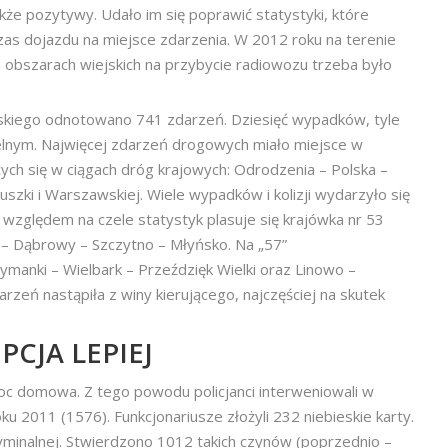
kże pozytywy. Udało im się poprawić statystyki, które
czas dojazdu na miejsce zdarzenia. W 2012 roku na terenie
na obszarach wiejskich na przybycie radiowozu trzeba było
ńskiego odnotowano 741 zdarzeń. Dziesięć wypadków, tyle
elnym. Najwięcej zdarzeń drogowych miało miejsce w
cych się w ciągach dróg krajowych: Odrodzenia – Polska –
uszki i Warszawskiej. Wiele wypadków i kolizji wydarzyło się
względem na czele statystyk plasuje się krajówka nr 53
 – Dąbrowy – Szczytno – Młyńsko. Na „57”
ymanki – Wielbark – Przeździęk Wielki oraz Linowo –
eń nastąpiła z winy kierującego, najczęściej na skutek
CJA LEPIEJ
moc domowa. Z tego powodu policjanci interweniowali w
oku 2011 (1576). Funkcjonariusze złożyli 232 niebieskie karty.
yminalnej. Stwierdzono 1012 takich czynów (poprzednio –