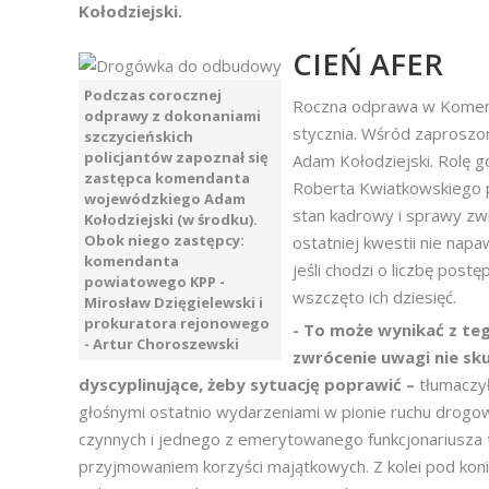
Kołodziejski.
CIEŃ AFER
Podczas corocznej
Roczna odprawa w Komendz
odprawy z dokonaniami
stycznia. Wśród zaproszo
szczycieńskich
policjantów zapoznał się
Adam Kołodziejski. Rolę
zastępca komendanta
Roberta Kwiatkowskiego pe
wojewódzkiego Adam
stan kadrowy i sprawy zwi
Kołodziejski (w środku).
Obok niego zastępcy:
ostatniej kwestii nie na
komendanta
jeśli chodzi o liczbę pos
powiatowego KPP -
wszczęto ich dziesięć.
Mirosław Dzięgielewski i
prokuratora rejonowego
- To może wynikać z te
- Artur Choroszewski
zwrócenie uwagi nie sk
dyscyplinujące, żeby sytuację poprawić –
tłumaczy
głośnymi ostatnio wydarzeniami w pionie ruchu drog
czynnych i jednego z emerytowanego funkcjonariusza 
przyjmowaniem korzyści majątkowych. Z kolei pod koni