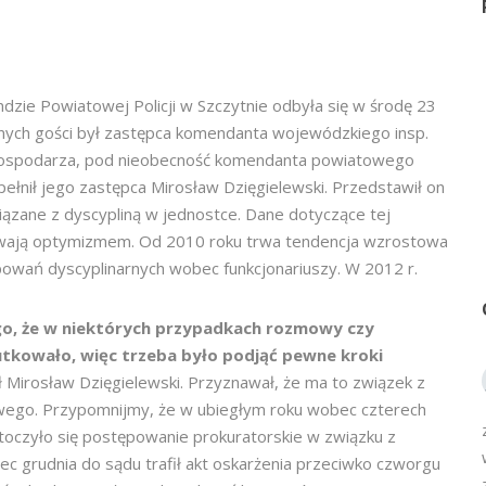
ie Powiatowej Policji w Szczytnie odbyła się w środę 23
nych gości był zastępca komendanta wojewódzkiego insp.
 gospodarza, pod nieobecność komendanta powiatowego
łnił jego zastępca Mirosław Dzięgielewski. Przedstawił on
ązane z dyscypliną w jednostce. Dane dotyczące tej
pawają optymizmem. Od 2010 roku trwa tendencja wzrostowa
tępowań dyscyplinarnych wobec funkcjonariuszy. W 2012 r.
go, że w niektórych przypadkach rozmowy czy
utkowało, więc trzeba było podjąć pewne kroki
ł Mirosław Dzięgielewski. Przyznawał, że ma to związek z
owego. Przypomnijmy, że w ubiegłym roku wobec czterech
toczyło się postępowanie prokuratorskie w związku z
ec grudnia do sądu trafił akt oskarżenia przeciwko czworgu