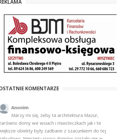
REKLAMA
OSTATNIE KOMENTARZE
Anonim
Marzy mi się, żeby ta architektura Mazur,
zarówno domy we wsiach i miasteczkach jak i te
większe obiekty były zadbane z szacunkiem do tej
zabudowy. Niestety sporo domów zostało nie w