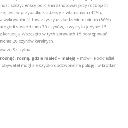
ność szczycieńscy policjanci zanotowali przy rozbojach
zej jest w przypadku kradzieży z włamaniem (42%),
iska wykrywalność towarzyszy uszkodzeniom mienia (36%)
tegorii stwierdzono 39 czynów, a wykryto jedynie 15.
z korupcją. Wszczęto w tych sprawach 15 postępowań i
ienie 28 czynów karalnych.
ów ze Szczytna.
 rosnąć, rosną, gdzie maleć – maleją –
mówił. Podkreślał
y obywatel mógł się szybko dodzwonić na policję i w krótkim