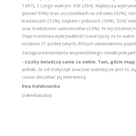
1497), z czego wykryto 458 (384). Najlepszą wykrywal
(ponad 95%) oraz uszczerbkach na zdrowiu (92%). Gor
kradzieżach (32%), bójkach i pobiciach (56%), Dość n
oraz kradzieżom samochodów (32%). W tej ostatniej ka
Stuprocentowa wykrywalność towarzyszy za to walce 
ustalono 21 podejrzanych, którym udowodniono popełn
Zastępca komendanta wojewódzkiego chwalił policjant
- Liczby świadczą same za siebie. Tam, gdzie mają
jednak, że od statystyk znacznie ważniejsze jest to, b
czasie doczekać jej interwencji.
Ewa Kułakowska
{/akeebasubs}