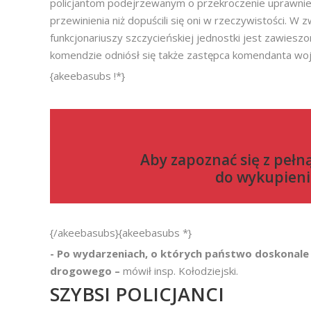
policjantom podejrzewanym o przekroczenie uprawnień.
przewinienia niż dopuścili się oni w rzeczywistości. 
funkcjonariuszy szczycieńskiej jednostki jest zawiesz
komendzie odniósł się także zastępca komendanta wo
{akeebasubs !*}
Aby zapoznać się z pełn
do
wykupieni
{/akeebasubs}{akeebasubs *}
- Po wydarzeniach, o których państwo doskonale 
drogowego –
mówił insp. Kołodziejski.
SZYBSI POLICJANCI