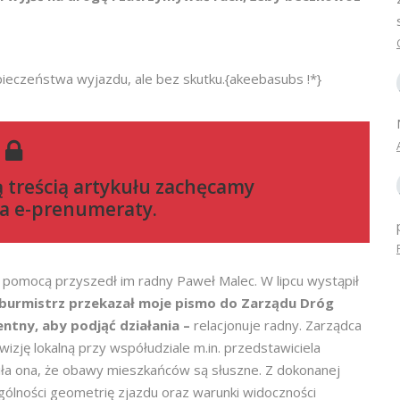
ieczeństwa wyjazdu, ale bez skutku.{akeebasubs !*}
ą treścią artykułu zachęcamy
a e-prenumeraty
.
pomocą przyszedł im radny Paweł Malec. W lipcu wystąpił
burmistrz przekazał moje pismo do Zarządu Dróg
entny, aby podjąć działania –
relacjonuje radny. Zarządca
izję lokalną przy współudziale m.in. przedstawiciela
iła ona, że obawy mieszkańców są słuszne. Z dokonanej
ólności geometrię zjazdu oraz warunki widoczności