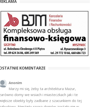
REKLAMA
OSTATNIE KOMENTARZE
Anonim
Marzy mi się, żeby ta architektura Mazur,
zarówno domy we wsiach i miasteczkach jak i te
większe obiekty były zadbane z szacunkiem do tej
zabudowy. Niestety sporo domów zostało nie w