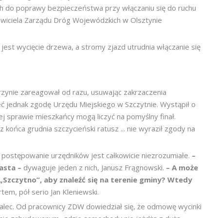
h do poprawy bezpieczeństwa przy włączaniu się do ruchu
wiciela Zarządu Dróg Wojewódzkich w Olsztynie
e jest wycięcie drzewa, a stromy zjazd utrudnia włączanie się
zynie zareagował od razu, usuwając zakrzaczenia
ć jednak zgodę Urzędu Miejskiego w Szczytnie. Wystąpił o
tej sprawie mieszkańcy mogą liczyć na pomyślny finał.
 końca grudnia szczycieński ratusz ... nie wyraził zgody na
 postępowanie urzędników jest całkowicie niezrozumiałe.
–
asta –
dywaguje jeden z nich, Janusz Frągnowski.
– A może
„Szczytno”, aby znaleźć się na terenie gminy? Wtedy
tem, pół serio Jan Kleniewski.
Malec. Od pracownicy ZDW dowiedział się, że odmowę wycinki