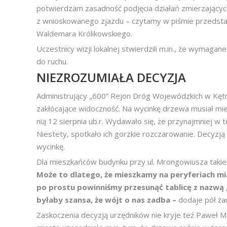
potwierdzam zasadność podjęcia działań zmierzającyc
z wnioskowanego zjazdu – czytamy w piśmie przedsta
Waldemara Królikowskiego.
Uczestnicy wizji lokalnej stwierdzili m.in., że wymagan
do ruchu.
NIEZROZUMIAŁA DECYZJA
Administrujący „600” Rejon Dróg Wojewódzkich w Kętr
zakłócające widoczność. Na wycinkę drzewa musiał mie
nią 12 sierpnia ub.r. Wydawało się, że przynajmniej w 
Niestety, spotkało ich gorzkie rozczarowanie. Decyzją z
wycinkę.
Dla mieszkańców budynku przy ul. Mrongowiusza takie
Może to dlatego, że mieszkamy na peryferiach mi
po prostu powinniśmy przesunąć tablicę z nazwą 
byłaby szansa, że wójt o nas zadba –
dodaje pół żar
Zaskoczenia decyzją urzędników nie kryje też Paweł 