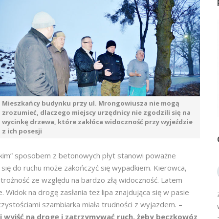
Mieszkańcy budynku przy ul. Mrongowiusza nie mogą
zrozumieć, dlaczego miejscy urzędnicy nie zgodzili się na
wycinkę drzewa, które zakłóca widoczność przy wyjeździe
z ich posesji
skim” sposobem z betonowych płyt stanowi poważne
 się do ruchu może zakończyć się wypadkiem. Kierowca,
trożność ze względu na bardzo złą widoczność. Latem
 Widok na drogę zasłania też lipa znajdująca się w pasie
czystościami szambiarka miała trudności z wyjazdem.
–
 wyjść na drogę i zatrzymywać ruch, żeby beczkowóz