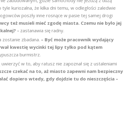
renie zabudowanym, gdzie samochody nie jeżdżą z dużą
 tyle kuriozalna, że kilka dni temu, w odległości zaledwie
rogowców poszły inne rosnące w pasie tej samej drogi
wcy też musieli mieć zgodę miasta. Czemu nie było jej
okalnej? -
zastanawia się radny.
a zostanie zbadana.
– Być może pracownik wydający
ywał kwestię wycinki tej lipy tylko pod kątem
ypuszcza burmistrz.
uwierzyć w to, aby ratusz nie zapoznał się z ustaleniami
eszcze czekać na to, aż miasto zapewni nam bezpieczny
ałać dopiero wtedy, gdy dojdzie tu do nieszczęścia –