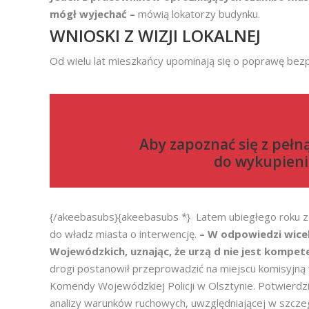
mógł wyjechać –
mówią lokatorzy budynku.
WNIOSKI Z WIZJI LOKALNEJ
Od wielu lat mieszkańcy upominają się o poprawę bezp
Aby zapoznać się z pełn
do
wykupieni
{/akeebasubs}{akeebasubs *} Latem ubiegłego roku z 
do władz miasta o interwencję.
– W odpowiedzi wice
Wojewódzkich, uznając, że urzą
d nie jest kompet
drogi postanowił przeprowadzić na miejscu komisyjną w
Komendy Wojewódzkiej Policji w Olsztynie. Potwierdz
analizy warunków ruchowych, uwzględniającej w szczeg