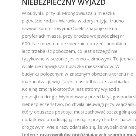
NIEBEZPIECZNY WYJAZD
W budynku przy ul. Mrongowiusza 3 mieszka
piętnaście rodzin. Warunki, w których żyją, trudno
nazwać komfortowymi. Obiekt znajduje się na
peryferiach miasta, przy drodze wojewódzkiej nr
600. Nie można tu bezpiecznie dotrzeć chodnikiem,
lecz trzeba iść poboczem, co jest szczególnie
ryzykowne w sezonie jesienno – zimowym. To jednak
wcale nie największa bolączka mieszkańców. W
budynku położonym w znacznym obniżeniu terenu nie
ma kanalizacji, więc ścieki musi odbierać szambiarka.
Kolejną zmorą lokatorów jest stromy wyjazd z
posesji na drogę. Wybudowany przed laty „gospodar
niebezpieczeństwo, bo chwila nieuwagi przy włączaniu
który opuszcza posesję, musi zachować szczególną os
dodatkowo utrudniają ją rosnące przy drodze chaszcze.
drogowym. Wiele razy zdarzało się, że wypełniona nie
Jeden z pracowników opróżniających szambo musi