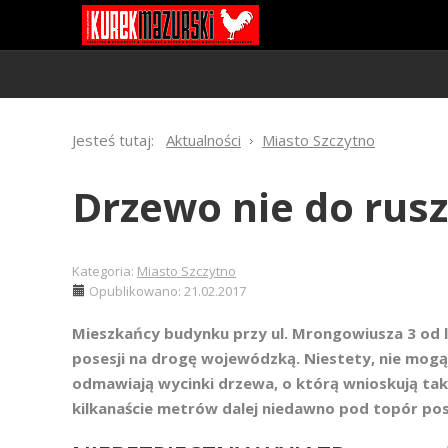
Jesteś tutaj:
Aktualności
Miasto Szczytno
Drzewo nie do rus
Kategoria:
Miasto Szczytno
Opublikowano: 21.02.2017
Mieszkańcy budynku przy ul. Mrongowiusza 3 od 
posesji na drogę wojewódzką. Niestety, nie mogą 
odmawiają wycinki drzewa, o którą wnioskują takż
kilkanaście metrów dalej niedawno pod topór pos