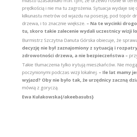
miasto uzasadniało m.in. tym, że drzewo rośnie w te
prędkością i nie ma tu zagrożenia. Sytuacja wydaje się o
kilkunastu metrów od wjazdu na posesję, pod topór d
drzewa, i to znacznie większe.
– Na te wycinki drogo
tu, skoro takie zalecenie wydali uczestnicy wizji l
Burmistrz Szczytna Danuta Górska obiecuje, że spraw
decyzję nie był zaznajomiony z sytuacją i rozpatr
zdrowotności drzewa, a nie bezpieczeństwa –
prz
Takie tłumaczenia tylko irytują mieszkańców. Nie mogą 
poczynionymi podczas wizji lokalnej.
– Ile lat mamy j
wyjazd? Oby nie było tak, że urzędnicy zaczną dzi
mówią z goryczą.
Ewa Kułakowska{/akeebasubs}