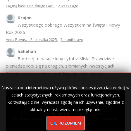
Ciągną kasę z Polskiego Ładu
·
2 weeks ago
Krajan
Wszystkiego dobrego Wszystkim na święta i Nowy
Rok 2026
Anna Bogusz - Pastorałka 2025
·
7 months ago
hahahah
Bardziej tu pasuje inny cytat z Misia: Prawdziwe
pieniądze robi się na drogich, słomianych inwestycjach
Podpisali umowę na wieżę - Kurek Mazurski
·
7 months ago
Nasza strona internetowa używa plików cookies (tzw. ciasteczka) w
celach statystycznych, reklamowych oraz funkcjonalnych.
Korzystając z niej wyrażasz zgodę na ich używanie, zgodnie z
© 2007–2018 Kurek Mazurski — archiwalne wydania lokalnej
gazety.
aktualnymi ustawieniami przeglądarki.
Opieka techniczna:
Konekt Sp. z o.o.
- kasy fiskalne,
terminale płatnicze, usługi IT, wizytówki w lokalnych domenach
OK, ROZUMIEM