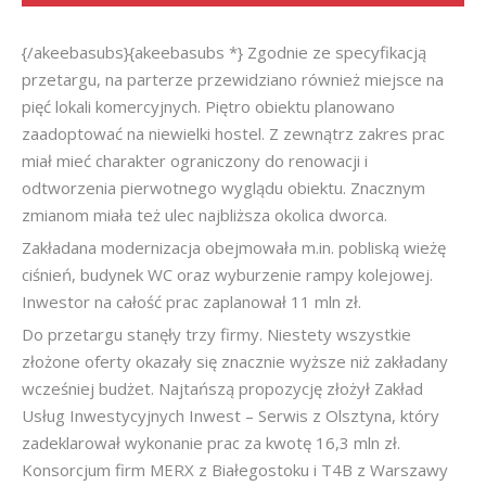
{/akeebasubs}{akeebasubs *} Zgodnie ze specyfikacją
przetargu, na parterze przewidziano również miejsce na
pięć lokali komercyjnych. Piętro obiektu planowano
zaadoptować na niewielki hostel. Z zewnątrz zakres prac
miał mieć charakter ograniczony do renowacji i
odtworzenia pierwotnego wyglądu obiektu. Znacznym
zmianom miała też ulec najbliższa okolica dworca.
Zakładana modernizacja obejmowała m.in. pobliską wieżę
ciśnień, budynek WC oraz wyburzenie rampy kolejowej.
Inwestor na całość prac zaplanował 11 mln zł.
Do przetargu stanęły trzy firmy. Niestety wszystkie
złożone oferty okazały się znacznie wyższe niż zakładany
wcześniej budżet. Najtańszą propozycję złożył Zakład
Usług Inwestycyjnych Inwest – Serwis z Olsztyna, który
zadeklarował wykonanie prac za kwotę 16,3 mln zł.
Konsorcjum firm MERX z Białegostoku i T4B z Warszawy