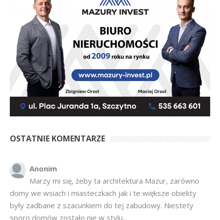
OSTATNIE KOMENTARZE
Anonim
Marzy mi się, żeby ta architektura Mazur, zarówno
domy we wsiach i miasteczkach jak i te większe obiekty
były zadbane z szacunkiem do tej zabudowy. Niestety
sporo domów zostało nie w stylu...