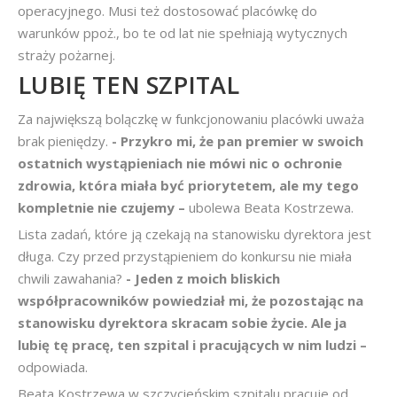
operacyjnego. Musi też dostosować placówkę do
warunków ppoż., bo te od lat nie spełniają wytycznych
straży pożarnej.
LUBIĘ TEN SZPITAL
Za największą bolączkę w funkcjonowaniu placówki uważa
brak pieniędzy.
- Przykro mi, że pan premier w swoich
ostatnich wystąpieniach nie mówi nic o ochronie
zdrowia, która miała być priorytetem, ale my tego
kompletnie nie czujemy –
ubolewa Beata Kostrzewa.
Lista zadań, które ją czekają na stanowisku dyrektora jest
długa. Czy przed przystąpieniem do konkursu nie miała
chwili zawahania?
- Jeden z moich bliskich
współpracowników powiedział mi, że pozostając na
stanowisku dyrektora skracam sobie życie. Ale ja
lubię tę pracę, ten szpital i pracujących w nim ludzi –
odpowiada.
Beata Kostrzewa w szczycieńskim szpitalu pracuje od