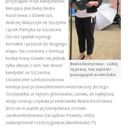
przystąpiło troje kandydatów:
kierująca placówką Beata
Kostrzewa z Dźwierzut,
Andrzej Błaszczyk ze Szczytna
i Jacek Pietryka ze Szczecina.
Oni też spełnili wymogi
formalne i przeszli do drugiego
etapu. Na rozmowę z komisją
konkursową stawiło się jednak
Beata Kostzrewa: - Lubię
tylko dwoje z nich. Nie dotarł
tę pracę, ten szpital i
kandydat ze Szczecina.
pracujących w nim ludzi
Ostatecznie sześcioosobowa
komisja pod przewodnictwem wicestarosty Jerzego
Szczepanka, w tajnym głosowaniu, uznała, że najlepszą
wizję rozwoju szpitala przedstawiła Beata Kostrzewa.
Jeszcze w piątek jej kandydatura została
zarekomendowana Zarządowi Powiatu, który
zaakceptował rozstrzygnięcie.{akeebasubs !*}