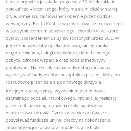
będzie organizacja składającego się z 30 łóżek zakładu
opiekuńczo – leczniczego, który ma się mieścić w starej
bryle, w miejscu zajmowanym obecnie przez oddział
wewnętrzny. Beata Kostrzewa myśli również o utworzeniu
w Szczytnie centrum senioralnego i chorób XXI w., które
byłoby poszerzeniem usług świadczonych przez ZOL. W
jego skład weszłaby opieka domowa, pielęgniarska i
długoterminowa, usługi opiekuńcze, dom dziennego
pobytu, ośrodek wsparcia oraz oddział medycyny
paliatywnej. Na ten cel, zdaniem dyrektor, można by
wykorzystać budynek obecnej apteki szpitalnej, która po
rozbudowie przeniesie się do nowego skrzydła.
Kolejnym czekającym ją wyzwaniem jest budowa
szpitalnego oddziału ratunkowego. Projekt jej realizacji
przeszedł już ocenę formalną i czeka na decyzję
ministerstwa zdrowia. Dyrektor zamierza również
pozyskiwać fundusze unijne, choćby na dokończenie
informatyzacji szpitala oraz modernizację bloku