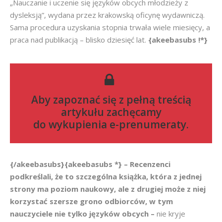
„Nauczanie i uczenie się języków obcych młodzieży z
dysleksją”, wydana przez krakowską oficynę wydawniczą.
Sama procedura uzyskania stopnia trwała wiele miesięcy, a
praca nad publikacją – blisko dziesięć lat.
{akeebasubs !*}
Aby zapoznać się z pełną treścią
artykułu zachęcamy
do
wykupienia e-prenumeraty
.
{/akeebasubs}{akeebasubs *} – Recenzenci
podkreślali, że to szczególna książka, która z jednej
strony ma poziom naukowy, ale z drugiej może z niej
korzystać szersze grono odbiorców, w tym
nauczyciele nie tylko języków obcych –
nie kryje