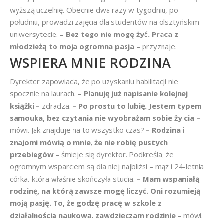
wyższą uczelnię. Obecnie dwa razy w tygodniu, po
południu, prowadzi zajęcia dla studentów na olsztyńskim
uniwersytecie.
– Bez tego nie mogę żyć. Praca z
młodzieżą to moja ogromna pasja –
przyznaje.
WSPIERA MNIE RODZINA
Dyrektor zapowiada, że po uzyskaniu habilitacji nie
spocznie na laurach.
– Planuję już napisanie kolejnej
książki –
zdradza.
– Po prostu to lubię. Jestem typem
samouka, bez czytania nie wyobrażam sobie ży
cia –
mówi. Jak znajduje na to wszystko czas?
– Rodzina i
znajomi mówią o mnie, że nie robię pustych
przebiegów –
śmieje się dyrektor. Podkreśla, że
ogromnym wsparciem są dla niej najbliżsi – mąż i 24-letnia
córka, która właśnie skończyła studia.
– Mam wspaniałą
rodzinę, na którą zawsze mogę liczyć. Oni rozumieją
moją pasję. To, że godzę pracę w szkole z
działalnością naukową, zawdzięczam rodzinie –
mówi.