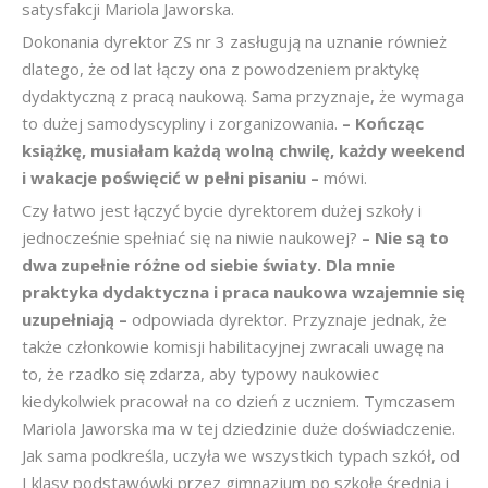
satysfakcji Mariola Jaworska.
Dokonania dyrektor ZS nr 3 zasługują na uznanie również
dlatego, że od lat łączy ona z powodzeniem praktykę
dydaktyczną z pracą naukową. Sama przyznaje, że wymaga
to dużej samodyscypliny i zorganizowania.
– Kończąc
książkę, musiałam każdą wolną chwilę, każdy weekend
i wakacje poświęcić w pełni pisaniu –
mówi.
Czy łatwo jest łączyć bycie dyrektorem dużej szkoły i
jednocześnie spełniać się na niwie naukowej?
– Nie są to
dwa zupełnie różne od siebie światy. Dla mnie
praktyka dydaktyczna i praca naukowa wzajemnie się
uzupełniają –
odpowiada dyrektor. Przyznaje jednak, że
także członkowie komisji habilitacyjnej zwracali uwagę na
to, że rzadko się zdarza, aby typowy naukowiec
kiedykolwiek pracował na co dzień z uczniem. Tymczasem
Mariola Jaworska ma w tej dziedzinie duże doświadczenie.
Jak sama podkreśla, uczyła we wszystkich typach szkół, od
I klasy podstawówki przez gimnazjum po szkołę średnią i