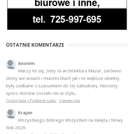
OSTATNIE KOMENTARZE
Anonim
Marzy mi się, żeby ta architektura Mazur, zarówno
domy we wsiach i miasteczkach jak i te większe obiekty
były zadbane z szacunkiem do tej zabudowy. Niestety
sporo domów zostało nie w stylu...
Ciągną kasę z Polskiego Ładu
·
2 weeks ago
Krajan
Wszystkiego dobrego Wszystkim na święta i Nowy
Rok 2026