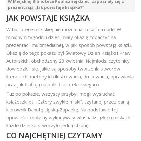
W Miejskiej Bibliotece Publicznej dzieci zapoznały się z
prezentacją „Jak powstaje książka?”
JAK POWSTAJE KSIĄŻKA
W bibliotece miejskiej nie można narzekać na nudę. W
minionym tygodniu dzieci miały okazję zobaczyć na
prezentacji multimedialnej, w jaki sposób powstają książki.
Okazją do tego pokazu był Światowy Dzień Książki i Praw
Autorskich, obchodzony 23 kwietnia. Najmłodsi czytelnicy
dowiedzieli się, jakie są sposoby tworzenia utworów
literackich, metody ich ilustrowania, drukowania, oprawiania
oraz jak trafiają na półki bibliotek i księgarń.
Tuż po pokazie, wszyscy przybyli mogli wysłuchać
książeczki pt. „Cztery zwykłe miski”, czytanej przez panią
kierownik Danutę Lipską-Zapadkę. Na podstawie tej
opowieści, maluchy wykonywały własną książkę o miskach –
każde dziecko stworzyło jedną stronę.
CO NAJCHĘTNIEJ CZYTAMY