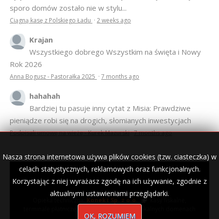
sporo domów zostało nie w stylu...
Ciągną kasę z Polskiego Ładu
·
2 weeks ago
Krajan
Wszystkiego dobrego Wszystkim na święta i Nowy
Rok 2026
Anna Bogusz - Pastorałka 2025
·
7 months ago
hahahah
Bardziej tu pasuje inny cytat z Misia: Prawdziwe
pieniądze robi się na drogich, słomianych inwestycjach
Podpisali umowę na wieżę - Kurek Mazurski
·
7 months ago
Nasza strona internetowa używa plików cookies (tzw. ciasteczka) w
celach statystycznych, reklamowych oraz funkcjonalnych.
Korzystając z niej wyrażasz zgodę na ich używanie, zgodnie z
© 2007–2018 Kurek Mazurski — archiwalne wydania lokalnej
gazety.
aktualnymi ustawieniami przeglądarki.
Opieka techniczna:
Konekt Sp. z o.o.
- kasy fiskalne,
terminale płatnicze, usługi IT, wizytówki w lokalnych domenach
OK, ROZUMIEM