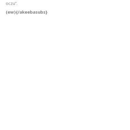
oczu”.
(ew){/akeebasubs}