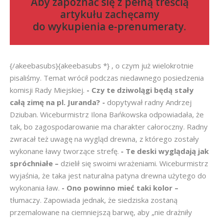
Aby zapoznać się z pełną treścią
artykułu zachęcamy
do
wykupienia e-prenumeraty
.
{/akeebasubs}{akeebasubs *} , o czym już wielokrotnie
pisaliśmy. Temat wrócił podczas niedawnego posiedzenia
komisji Rady Miejskiej.
- Czy te dziwolągi będą stały
całą zimę na pl. Juranda? -
dopytywał radny Andrzej
Dziuban. Wiceburmistrz Ilona Bańkowska odpowiadała, że
tak, bo zagospodarowanie ma charakter całoroczny. Radny
zwracał też uwagę na wygląd drewna, z którego zostały
wykonane ławy tworzące strefę.
- Te deski wyglądają jak
spróchniałe –
dzielił się swoimi wrażeniami. Wiceburmistrz
wyjaśnia, że taka jest naturalna patyna drewna użytego do
wykonania ław.
- Ono powinno mieć taki kolor –
tłumaczy. Zapowiada jednak, że siedziska zostaną
przemalowane na ciemniejszą barwę, aby „nie drażniły