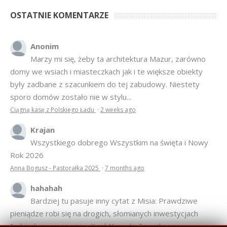
OSTATNIE KOMENTARZE
Anonim
Marzy mi się, żeby ta architektura Mazur, zarówno
domy we wsiach i miasteczkach jak i te większe obiekty
były zadbane z szacunkiem do tej zabudowy. Niestety
sporo domów zostało nie w stylu...
Ciągną kasę z Polskiego Ładu
·
2 weeks ago
Krajan
Wszystkiego dobrego Wszystkim na święta i Nowy
Rok 2026
Anna Bogusz - Pastorałka 2025
·
7 months ago
hahahah
Bardziej tu pasuje inny cytat z Misia: Prawdziwe
pieniądze robi się na drogich, słomianych inwestycjach
Podpisali umowę na wieżę - Kurek Mazurski
·
7 months ago