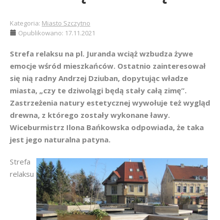
Kategoria:
Miasto Szczytno
Opublikowano: 17.11.2021
Strefa relaksu na pl. Juranda wciąż wzbudza żywe
emocje wśród mieszkańców. Ostatnio zainteresował
się nią radny Andrzej Dziuban, dopytując władze
miasta, „czy te dziwolągi będą stały całą zimę”.
Zastrzeżenia natury estetycznej wywołuje też wygląd
drewna, z którego zostały wykonane ławy.
Wiceburmistrz Ilona Bańkowska odpowiada, że taka
jest jego naturalna patyna.
Strefa
relaksu