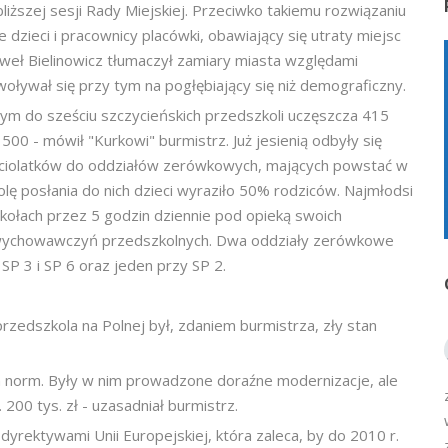
bliższej sesji Rady Miejskiej. Przeciwko takiemu rozwiązaniu
 dzieci i pracownicy placówki, obawiający się utraty miejsc
aweł Bielinowicz tłumaczył zamiary miasta względami
ływał się przy tym na pogłębiający się niż demograficzny.
nym do sześciu szczycieńskich przedszkoli uczęszcza 415
t 500 - mówił "Kurkowi" burmistrz. Już jesienią odbyły się
ciolatków do oddziałów zerówkowych, mających powstać w
ę posłania do nich dzieci wyraziło 50% rodziców. Najmłodsi
kołach przez 5 godzin dziennie pod opieką swoich
ychowawczyń przedszkolnych. Dwa oddziały zerówkowe
SP 3 i SP 6 oraz jeden przy SP 2.
edszkola na Polnej był, zdaniem burmistrza, zły stan
ych norm. Były w nim prowadzone doraźne modernizacje, ale
200 tys. zł - uzasadniał burmistrz.
yrektywami Unii Europejskiej, która zaleca, by do 2010 r.