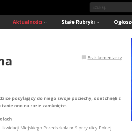
Aktualności
Stałe Rubryki
Ogłosz
na
Brak komentarzy
dzice posyłający do niego swoje pociechy, odetchnęli z
tanie ono na razie zamknięte.
kołach
likwidacji Miejskiego Przedszkola nr 9 przy ulicy Polnej