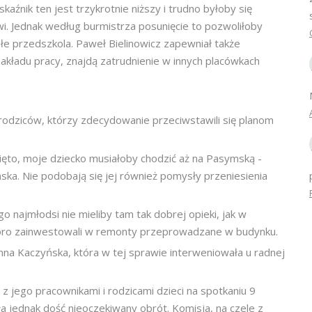
źnik ten jest trzykrotnie niższy i trudno byłoby się
wi. Jednak według burmistrza posunięcie to pozwoliłoby
e przedszkola. Paweł Bielinowicz zapewniał także
kładu pracy, znajdą zatrudnienie w innych placówkach
rodziców, którzy zdecydowanie przeciwstawili się planom
ięto, moje dziecko musiałoby chodzić aż na Pasymską -
a. Nie podobają się jej również pomysły przeniesienia
go najmłodsi nie mieliby tam tak dobrej opieki, jak w
sporo zainwestowali w remonty przeprowadzane w budynku.
na Kaczyńska, która w tej sprawie interweniowała u radnej
z jego pracownikami i rodzicami dzieci na spotkaniu 9
a jednak dość nieoczekiwany obrót. Komisja, na czele z