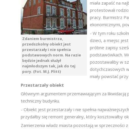
miała zapaść na naj
protestowali rodzice
pracy. Burmistrz P
ekonomicznymi, powo
- W tym roku szkol
Zdaniem burmistrza,
dzieci, a miejsc jes
przedszkolny obiekt jest
próbne zapisy sześ
przestarzały i nie spełnia
podstawówkach. Wol
podstawowych norm. Na razie
będzie jednak służył
pozostawaliby w sz
najmłodszym tak, jak do tej
dotychczasowych w
pory. (Fot. M.J. Plitt)
miały powstać przy 
Przestarzały obiekt
Głównym argumentem przemawiającym za likwidacją prz
techniczny budynku.
- Obiekt jest przestarzały i nie spełnia najważniejsz
przydałby się remont generalny, który kosztowałby ok. 
Zamierzenia władz miasta pozostają w sprzeczności z d