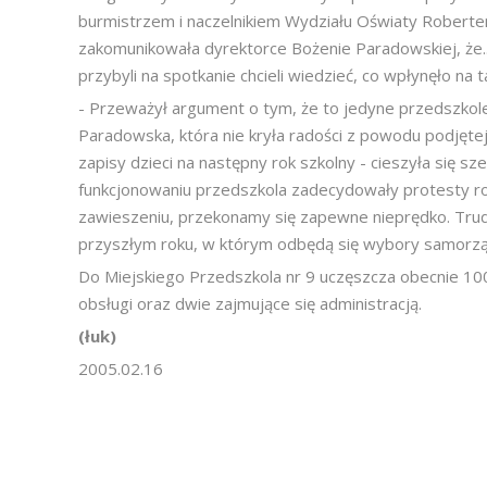
burmistrzem i naczelnikiem Wydziału Oświaty Robert
zakomunikowała dyrektorce Bożenie Paradowskiej, że..
przybyli na spotkanie chcieli wiedzieć, co wpłynęło na t
- Przeważył argument o tym, że to jedyne przedszkole
Paradowska, która nie kryła radości z powodu podjęte
zapisy dzieci na następny rok szkolny - cieszyła się sz
funkcjonowaniu przedszkola zadecydowały protesty ro
zawieszeniu, przekonamy się zapewne nieprędko. Trud
przyszłym roku, w którym odbędą się wybory samorz
Do Miejskiego Przedszkola nr 9 uczęszcza obecnie 100 
obsługi oraz dwie zajmujące się administracją.
(łuk)
2005.02.16