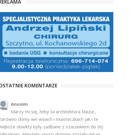
REKLAMA
OSTATNIE KOMENTARZE
Anonim
Marzy mi się, żeby ta architektura Mazur,
zarówno domy we wsiach i miasteczkach jak i te
większe obiekty były zadbane z szacunkiem do tej
zabudowy. Niestety sporo domów zostało nie w