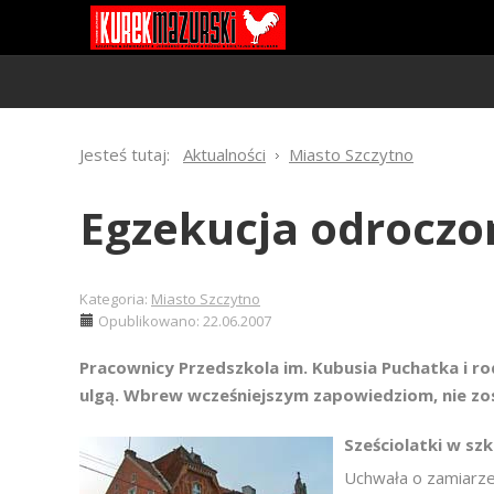
Jesteś tutaj:
Aktualności
Miasto Szczytno
Egzekucja odroczo
Kategoria:
Miasto Szczytno
Opublikowano: 22.06.2007
Pracownicy Przedszkola im. Kubusia Puchatka i ro
ulgą. Wbrew wcześniejszym zapowiedziom, nie zos
Sześciolatki w sz
Uchwała o zamiarze 