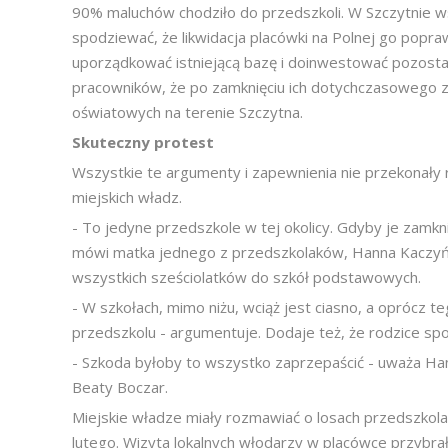
90% maluchów chodziło do przedszkoli. W Szczytnie wska
spodziewać, że likwidacja placówki na Polnej go popra
uporządkować istniejącą bazę i doinwestować pozostał
pracowników, że po zamknięciu ich dotychczasowego za
oświatowych na terenie Szczytna.
Skuteczny protest
Wszystkie te argumenty i zapewnienia nie przekonały 
miejskich władz.
- To jedyne przedszkole w tej okolicy. Gdyby je zamkn
mówi matka jednego z przedszkolaków, Hanna Kaczyńsk
wszystkich sześciolatków do szkół podstawowych.
- W szkołach, mimo niżu, wciąż jest ciasno, a oprócz te
przedszkolu - argumentuje. Dodaje też, że rodzice 
- Szkoda byłoby to wszystko zaprzepaścić - uważa Han
Beaty Boczar.
Miejskie władze miały rozmawiać o losach przedszkola 
lutego. Wizyta lokalnych włodarzy w placówce przybrał