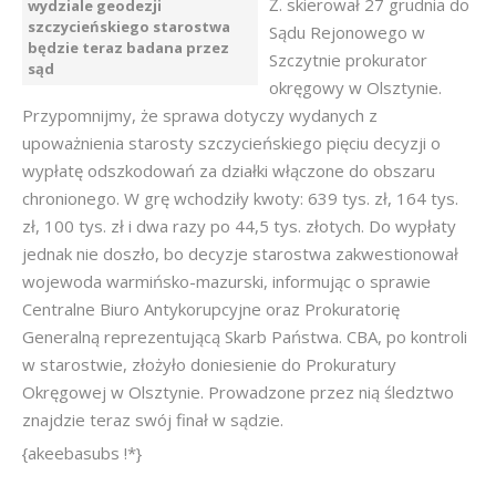
Ż. skierował 27 grudnia do
wydziale geodezji
szczycieńskiego starostwa
Sądu Rejonowego w
będzie teraz badana przez
Szczytnie prokurator
sąd
okręgowy w Olsztynie.
Przypomnijmy, że sprawa dotyczy wydanych z
upoważnienia starosty szczycieńskiego pięciu decyzji o
wypłatę odszkodowań za działki włączone do obszaru
chronionego. W grę wchodziły kwoty: 639 tys. zł, 164 tys.
zł, 100 tys. zł i dwa razy po 44,5 tys. złotych. Do wypłaty
jednak nie doszło, bo decyzje starostwa zakwestionował
wojewoda warmińsko-mazurski, informując o sprawie
Centralne Biuro Antykorupcyjne oraz Prokuratorię
Generalną reprezentującą Skarb Państwa. CBA, po kontroli
w starostwie, złożyło doniesienie do Prokuratury
Okręgowej w Olsztynie. Prowadzone przez nią śledztwo
znajdzie teraz swój finał w sądzie.
{akeebasubs !*}