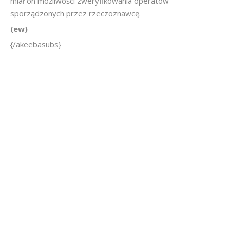
miał on możliwości zweryfikowania operatów
sporządzonych przez rzeczoznawcę.
(ew)
{/akeebasubs}