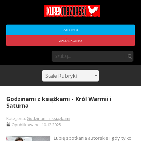
ZALOGUJ
ZAŁÓŻ KONTO
Godzinami z książkami - Król Warmii i
Saturna
Kategoria:
Godzinami z książkami
Opublikowano: 10.12.2025
Lubię spotkania autorskie i gdy tylko