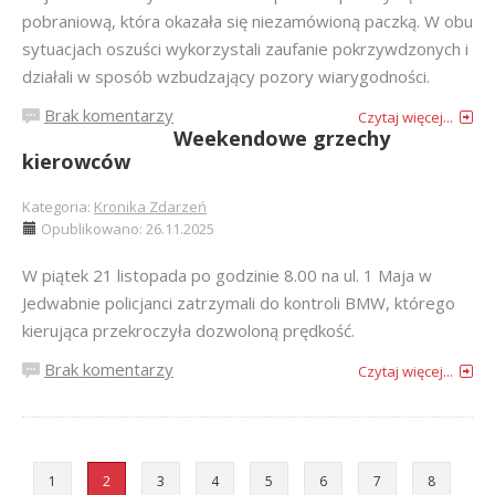
pobraniową, która okazała się niezamówioną paczką. W obu
sytuacjach oszuści wykorzystali zaufanie pokrzywdzonych i
działali w sposób wzbudzający pozory wiarygodności.
Brak komentarzy
Czytaj więcej...
Weekendowe grzechy
kierowców
Kategoria:
Kronika Zdarzeń
Opublikowano: 26.11.2025
W piątek 21 listopada po godzinie 8.00 na ul. 1 Maja w
Jedwabnie policjanci zatrzymali do kontroli BMW, którego
kierująca przekroczyła dozwoloną prędkość.
Brak komentarzy
Czytaj więcej...
1
2
3
4
5
6
7
8