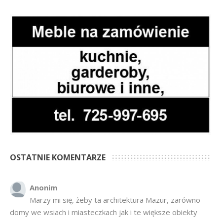
OSTATNIE KOMENTARZE
Anonim
Marzy mi się, żeby ta architektura Mazur, zarówno
domy we wsiach i miasteczkach jak i te większe obiekty