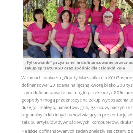
„Tylkowianki” przyznane im dofinansowanie przeznac
zakup sprzętu AGD oraz spódnic dla członkiń koła
W ramach konkursu „Granty Marszałka dla Kół Gospo
dofinansował 23 zdania na łączną kwotę blisko 200 tys.
czym dofinansowanie nie mogło przekroczyć 80% łączn
gospodyń mogą przeznaczyć na zakup wyposażenia umoż
dużego i małego, namiotów, grilli, garnków, naczyń i 
regionalnych lub innych umożliwiających prezentację k
zakupu artykułów żywnościowych, komputerów, drukar
Na liście dofinansowanych zadań znalazły się cztery z