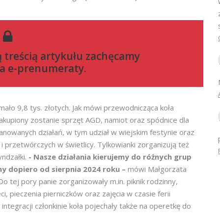
ą treścią artykułu zachęcamy
a e-prenumeraty
.
ło 9,8 tys. złotych. Jak mówi przewodnicząca koła
kupiony zostanie sprzęt AGD, namiot oraz spódnice dla
lanowanych działań, w tym udział w wiejskim festynie oraz
i przetwórczych w świetlicy. Tylkowianki zorganizują też
yndzałki.
- Nasze działania kierujemy do różnych grup
y dopiero od sierpnia 2024 roku –
mówi Małgorzata
o tej pory panie zorganizowały m.in. piknik rodzinny,
 pieczenia pierniczków oraz zajęcia w czasie ferii
egracji członkinie koła pojechały także na operetkę do