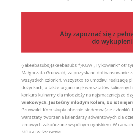
Aby zapoznać się z pełn
do
wykupieni
{/akeebasubs}{akeebasubs *}KGW „Tylkowianki” otrzyma
Małgorzata Grunwald, za pozyskane dofinansowanie za
wszystkich członkiń. Wszystko to umożliwi realizację p
dożynkach, a także organizację warsztatów kulinarnych 
konkurs kulinarny dla młodzieży na najsmaczniejsze dz
wiekowych. Jesteśmy młodym kołem, bo istniejem
Grunwald. Koło skupia obecnie siedemnaście członkiń. D
warsztaty tworzenia kalendarzy adwentowych dla dzieci,
zimowych zakończone wspólnym ogniskiem. W ramach int
MDK-u w Szczytnie.