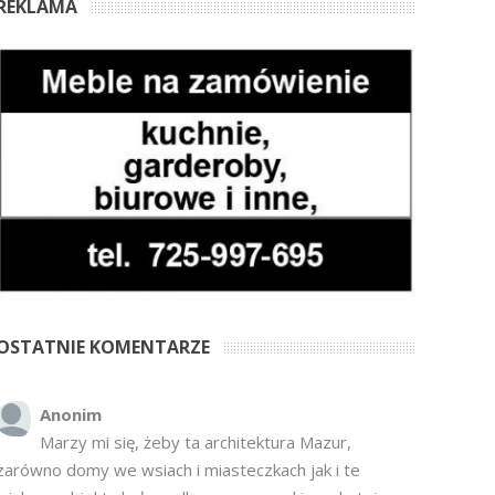
REKLAMA
OSTATNIE KOMENTARZE
Anonim
Marzy mi się, żeby ta architektura Mazur,
zarówno domy we wsiach i miasteczkach jak i te