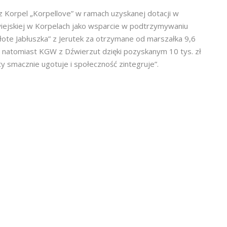
 Korpel „Korpellove” w ramach uzyskanej dotacji w
 wiejskiej w Korpelach jako wsparcie w podtrzymywaniu
Złote Jabłuszka” z Jerutek za otrzymane od marszałka 9,6
ej, natomiast KGW z Dźwierzut dzięki pozyskanym 10 tys. zł
 smacznie ugotuje i społeczność zintegruje”.