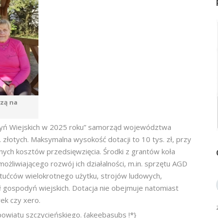
zą na
dyń Wiejskich w 2025 roku” samorząd województwa
 złotych. Maksymalna wysokość dotacji to 10 tys. zł, przy
ych kosztów przedsięwzięcia. Środki z grantów koła
liwiającego rozwój ich działalności, m.in. sprzętu AGD
sztućców wielokrotnego użytku, strojów ludowych,
ół gospodyń wiejskich. Dotacja nie obejmuje natomiast
ek czy xero.
 powiatu szczycieńskiego. {akeebasubs !*}