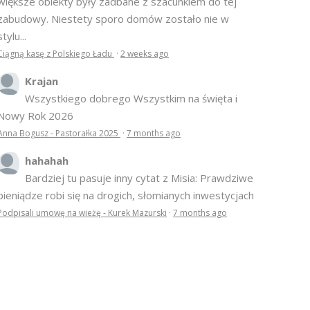
większe obiekty były zadbane z szacunkiem do tej
zabudowy. Niestety sporo domów zostało nie w
stylu...
Ciągną kasę z Polskiego Ładu
·
2 weeks ago
Krajan
Wszystkiego dobrego Wszystkim na święta i
Nowy Rok 2026
Anna Bogusz - Pastorałka 2025
·
7 months ago
hahahah
Bardziej tu pasuje inny cytat z Misia: Prawdziwe
pieniądze robi się na drogich, słomianych inwestycjach
Podpisali umowę na wieżę - Kurek Mazurski
·
7 months ago