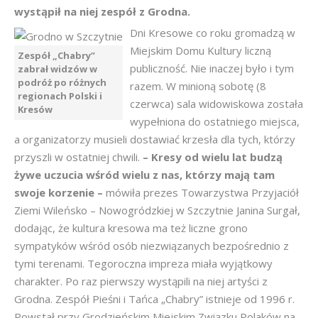
wystąpił na niej zespół z Grodna.
Dni Kresowe co roku gromadzą w
Miejskim Domu Kultury liczną
Zespół „Chabry”
publiczność. Nie inaczej było i tym
zabrał widzów w
podróż po różnych
razem. W minioną sobotę (8
regionach Polski i
czerwca) sala widowiskowa została
Kresów
wypełniona do ostatniego miejsca,
a organizatorzy musieli dostawiać krzesła dla tych, którzy
przyszli w ostatniej chwili.
– Kresy od wielu lat budzą
żywe uczucia wśród wielu z nas, którzy mają tam
swoje korzenie –
mówiła prezes Towarzystwa Przyjaciół
Ziemi Wileńsko – Nowogródzkiej w Szczytnie Janina Surgał,
dodając, że kultura kresowa ma też liczne grono
sympatyków wśród osób niezwiązanych bezpośrednio z
tymi terenami. Tegoroczna impreza miała wyjątkowy
charakter. Po raz pierwszy wystąpili na niej artyści z
Grodna. Zespół Pieśni i Tańca „Chabry” istnieje od 1996 r.
Powstał przy Grodzieńskim Miejskim Związku Polaków na