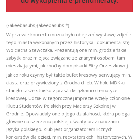
do
wykupienia e-prenumeraty
.
{/akeebasubs}{akeebasubs *}
W przewie koncertu można było obejrzeć wystawę zdjęć z
tego miasta wykonanych przez historyka i dokumentalistę
Wojciecha Szewczaka. Prezentują one m.in. grodzieńskie
zabytki oraz miejsca związane ze znanymi osobami tam
mieszkającymi, jak choćby dom pisarki Elizy Orzeszkowej.
Jak co roku czynny był także bufet kresowy serwujący m.in.
ciasta oraz przywieziony z Grodna chleb. W holu MDK-u
stanęło także stoisko z prasą i książkami o tematyce
kresowej. Udział w tegorocznej imprezie wzięły członkinie
Klubu Studentów Polskich przy Macierzy Szkolnej w
Grodnie. Opowiadały one o jego działalności, która polega
głównie na szerzeniu polskiej oświaty oraz nauczaniu
języka polskiego. Klub jest organizatorem licznych
konkursów dla dzieci, m.in. recytatorskich i historycznych. W