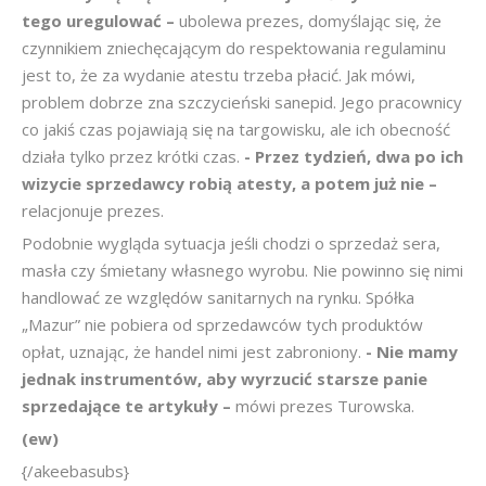
tego uregulować –
ubolewa prezes, domyślając się, że
czynnikiem zniechęcającym do respektowania regulaminu
jest to, że za wydanie atestu trzeba płacić. Jak mówi,
problem dobrze zna szczycieński sanepid. Jego pracownicy
co jakiś czas pojawiają się na targowisku, ale ich obecność
działa tylko przez krótki czas.
- Przez tydzień, dwa po ich
wizycie sprzedawcy robią atesty, a potem już nie –
relacjonuje prezes.
Podobnie wygląda sytuacja jeśli chodzi o sprzedaż sera,
masła czy śmietany własnego wyrobu. Nie powinno się nimi
handlować ze względów sanitarnych na rynku. Spółka
„Mazur” nie pobiera od sprzedawców tych produktów
opłat, uznając, że handel nimi jest zabroniony.
- Nie mamy
jednak instrumentów, aby wyrzucić starsze panie
sprzedające te artykuły –
mówi prezes Turowska.
(ew)
{/akeebasubs}