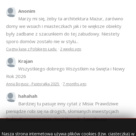
Anonim
Marzy mi się, żeby ta architektura Mazur, zarówno
domy we wsiach i miasteczkach jak i te większe obiekty
były zadbane z szacunkiem do tej zabudowy. Niestety
sporo domów zostało nie w stylu...
Ciągną kasę z Polskiego Ładu
·
2 weeks ago
Krajan
Wszystkiego dobrego Wszystkim na święta i Nowy
Rok 2026
Anna Bogusz - Pastorałka 2025
·
7 months ago
hahahah
Bardziej tu pasuje inny cytat z Misia: Prawdziwe
pieniądze robi się na drogich, słomianych inwestycjach
Podpisali umowę na wieżę - Kurek Mazurski
·
7 months ago
Nasza strona internetowa używa plików cookies (tzw. ciasteczka) w