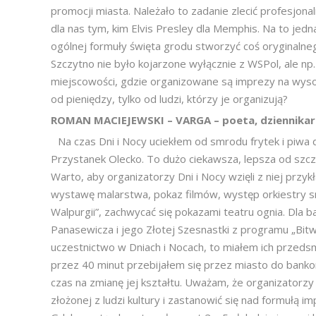
promocji miasta. Należało to zadanie zlecić profesjo
dla nas tym, kim Elvis Presley dla Memphis. Na to jedn
ogólnej formuły święta grodu stworzyć coś oryginalneg
Szczytno nie było kojarzone wyłącznie z WSPol, ale np.
miejscowości, gdzie organizowane są imprezy na wysok
od pieniędzy, tylko od ludzi, którzy je organizują?
ROMAN MACIEJEWSKI – VARGA – poeta, dziennikar
Na czas Dni i Nocy uciekłem od smrodu frytek i piwa
Przystanek Olecko. To dużo ciekawsza, lepsza od szcz
Warto, aby organizatorzy Dni i Nocy wzięli z niej przykł
wystawę malarstwa, pokaz filmów, występ orkiestry 
Walpurgii”, zachwycać się pokazami teatru ognia. Dla b
Panasewicza i jego Złotej Szesnastki z programu „Bitwa
uczestnictwo w Dniach i Nocach, to miałem ich przedsm
przez 40 minut przebijałem się przez miasto do banko
czas na zmianę jej kształtu. Uważam, że organizatorz
złożonej z ludzi kultury i zastanowić się nad formułą