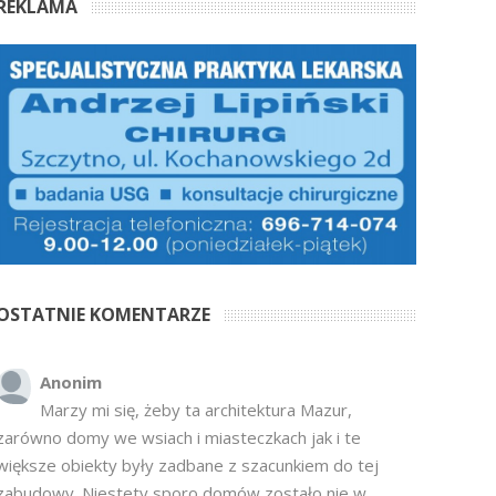
REKLAMA
OSTATNIE KOMENTARZE
Anonim
Marzy mi się, żeby ta architektura Mazur,
zarówno domy we wsiach i miasteczkach jak i te
większe obiekty były zadbane z szacunkiem do tej
zabudowy. Niestety sporo domów zostało nie w