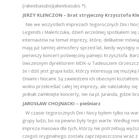
{/akeebasubs}{akeebasubs *}
JERZY KLENCZON – brat stryjeczny Krzysztofa Kl
Nie we wszystkich imprezach tegorocznych Dni i No
Legends i Maleńczuka, dzień wcześniej spotkałem się
internautów na temat imprezy, które, delikatnie mówiąc
mają już tamtej atmosfery sprzed lat, kiedy występy 
pierwszy koncert poświęcony pamięci Krzysztofa. Bard
ówczesnym dyrektorem MDK-u Tadeuszem Grzeszczykie
że i dziś jest grupa ludzi, którzy interesują się muzyką 
Dniami i Nocami. Są zawiedzeni ich obecnym kształtem.
wolno przekreślać całej tej imprezy, ale należałoby si
jednak zamknięte koncerty, nie na pl. Juranda, gdzie br
JAROSŁAW CHOJNACKI – pieśniarz
W czasie tegorocznych Dni i Nocy byłem tylko na war
grupy ludzi, bo na pewno były tego warte. Według mnie
impreza masowa dla tych, którzy nie potrzebują wyższ
czegoś oryginalnego została zaprzepaszczona wraz z