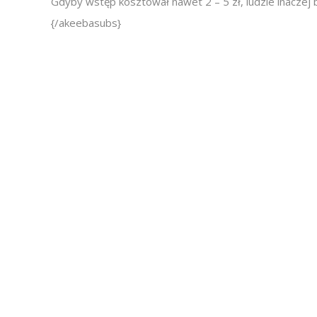
Gdyby wstęp kosztował nawet 2 – 5 zł, ludzie inaczej 
{/akeebasubs}