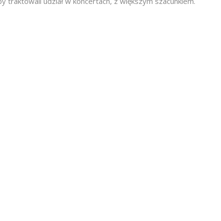
by traktowali udział w koncertach, z większym szacunkiem.