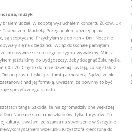
enczona, muzyk
cy brałem udział. W sobotę wysłuchałem koncertu Żuków, UK
 z Tadeuszem Machelą. Przeglądałem później opinie
, są sceptyczne. Przychylam się do nich – Dni i Noce nie
odbywały się na dziedzińcu. Wciąż doskonale pamiętam
zo intensywnie się do niego przygotowywaliśmy. M.in. z
m jeździliśmy do Bydgoszczy, żeby ściągnąć Żuki. Myślę,
lat 60. i 70. Często do mnie dzwonią i pytają, co się stało z
 Oni po prostu tęsknią za tamtą atmosferą. Sądzę, że nie
ę zastanowić nad jej formułą. Uważam, że powinny to być
akuje specyficznego klimatu.
sztatach tanga. Szkoda, że nie zgromadziły one większej
 Dni i Noce nie są dla mieszkańców, tylko turystów. To
ej kultury. Uważam, że szansa na stworzenie w Szczytnie
 niewykorzystaniem wizerunku Krzysztofa Klenczona do