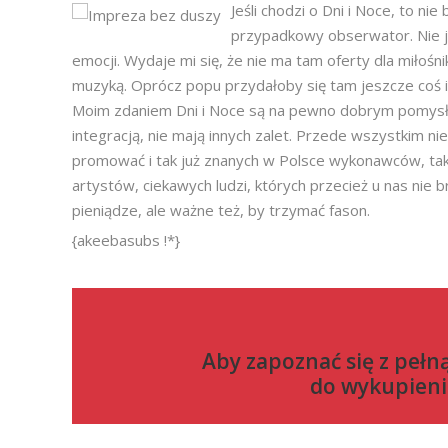
Jeśli chodzi o Dni i Noce, to nie
przypadkowy obserwator. Nie j
emocji. Wydaje mi się, że nie ma tam oferty dla miłoś
muzyką. Oprócz popu przydałoby się tam jeszcze coś in
Moim zdaniem Dni i Noce są na pewno dobrym pomysłe
integracją, nie mają innych zalet. Przede wszystkim 
promować i tak już znanych w Polsce wykonawców, ta
artystów, ciekawych ludzi, których przecież u nas nie 
pieniądze, ale ważne też, by trzymać fason.
{akeebasubs !*}
Aby zapoznać się z pełn
do
wykupieni