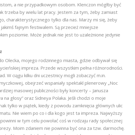
nalistom, a nie przypadkowym osobom. Klenczon mógłby być
ak trzeba by wielu lat pracy. Jestem za tym, żeby zamiast
o, charakterystycznego tylko dla nas. Marzy mi się, żeby
 jakimś fajnym festiwalem. Są przecież mniejsze
im poziomie. Może jednak nie jest to uzależnione jedynie
z
 do Olecka, mojego rodzinnego miasta, gdzie odbywał się
ycieńskiej impreza. Przede wszystkim pełna różnorodności.
ad. W ciągu kilku dni uczestnicy mogli zobaczyć m.in.
smyczkowej, obejrzeć wspaniały spektakl plenerowy „Noc
ardziej masowej publiczności były koncerty – Janusza
 na głosy” oraz Sidneya Polaka. Jeśli chodzi o moje
ak tylko w piątek, kiedy z powodu zamknięcia głównych ulic
matu. Nie wiem po co i dla kogo jest ta impreza. Najwyższy
y powinni w tym celu powołać coś w rodzaju rady społecznej
 imprezy. Moim zdaniem nie powinna być ona za tzw. darmochę.