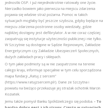
jednostki OSP. I już niejednokrotnie ratowały one życie.
Nierzadko bowiem jako pierwsza na miejscu zdarzenia
pojawia się właśnie straż pożarna. Pomoc w takich
sytuacjach mogłaby być jeszcze szybsza, gdyby będące na
miejscu zdarzenia postronne osoby wiedziały, gdzie
najbliżej dostępny jest defibrylator. A w nie coraz częściej
zaopatrują się instytucje użyteczności publicznej i nie tylko.
W Szczytnie są dostępne w Sądzie Rejonowym, Zakładzie
Energetycznym czy Zakładzie Ubezpieczeń Społecznych,
dużych zakładach pracy i sklepach.
O tym jakie podmioty są w nie zaopatrzone na terenie
całego kraju, informuje specjalnie w tym celu sporządzona
mapa fundacji „Ratuj z sercem”
(https://www.ratujzsercem.pl/). Dane ze Szczytna i
powiatu na bieżąco przekazuje jej strażak ochotnik Marcin
Koziatek.
Jemu także pomysł Banku Spółdzielczego się podoba.
- To
bardzo dobry gest z ich strony. Często w sytuacjach,