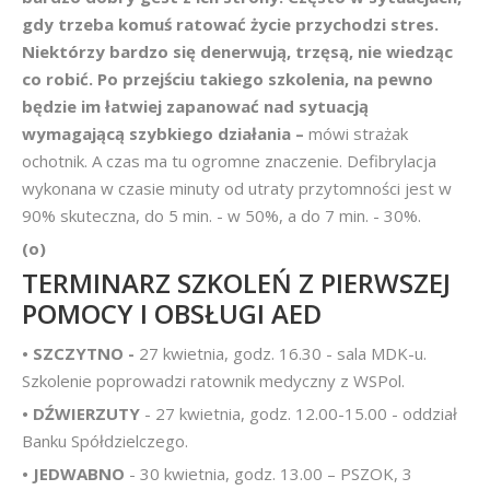
gdy trzeba komuś ratować życie przychodzi stres.
Niektórzy bardzo się denerwują, trzęsą, nie wiedząc
co robić. Po przejściu takiego szkolenia, na pewno
będzie im łatwiej zapanować nad sytuacją
wymagającą szybkiego działania –
mówi strażak
ochotnik. A czas ma tu ogromne znaczenie. Defibrylacja
wykonana w czasie minuty od utraty przytomności jest w
90% skuteczna, do 5 min. - w 50%, a do 7 min. - 30%.
(o)
TERMINARZ SZKOLEŃ Z PIERWSZEJ
POMOCY I OBSŁUGI AED
• S
ZCZYTNO -
27 kwietnia, godz. 16.30 - sala MDK-u.
Szkolenie poprowadzi ratownik medyczny z WSPol.
• DŹWIERZUTY
- 27 kwietnia, godz. 12.00-15.00 - oddział
Banku Spółdzielczego.
• JEDWABNO
- 30 kwietnia, godz. 13.00 – PSZOK, 3