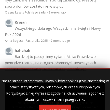
sporo domów zostało nie w stylu...
Ciągną kasę z Polskiego Ładu
·
2 weeks ago
Krajan
Wszystkiego dobrego Wszystkim na święta i Nowy
Rok 2026
Anna Bogusz - Pastorałka 2025
·
7 months ago
hahahah
Bardziej tu pasuje inny cytat z Misia: Prawdziwe
pieniądze robi się na drogich, słomianych inwestycjach
Podpisali umowę na wieżę - Kurek Mazurski
·
7 months ago
Nasza strona internetowa używa plików cookies (tzw. ciasteczka) w
celach statystycznych, reklamowych oraz funkcjonalnych.
Korzystając z niej wyrażasz zgodę na ich używanie, zgodnie z
© 2007–2018 Kurek Mazurski — archiwalne wydania lokalnej
gazety.
aktualnymi ustawieniami przeglądarki.
Opieka techniczna:
Konekt Sp. z o.o.
- kasy fiskalne,
terminale płatnicze, usługi IT, wizytówki w lokalnych domenach